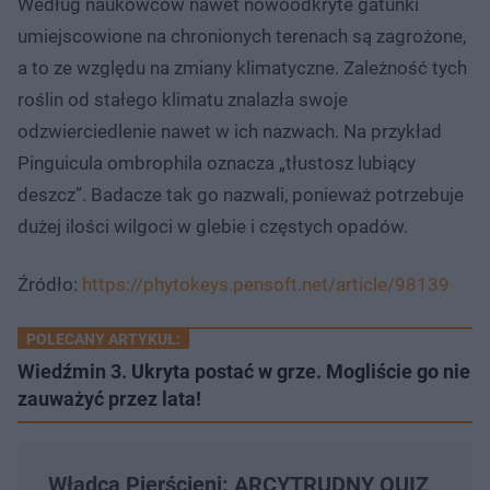
Według naukowców nawet nowoodkryte gatunki
umiejscowione na chronionych terenach są zagrożone,
a to ze względu na zmiany klimatyczne. Zależność tych
roślin od stałego klimatu znalazła swoje
odzwierciedlenie nawet w ich nazwach. Na przykład
Pinguicula ombrophila oznacza „tłustosz lubiący
deszcz”. Badacze tak go nazwali, ponieważ potrzebuje
dużej ilości wilgoci w glebie i częstych opadów.
Źródło:
https://phytokeys.pensoft.net/article/98139
POLECANY ARTYKUŁ:
Wiedźmin 3. Ukryta postać w grze. Mogliście go nie
zauważyć przez lata!
Władca Pierścieni: ARCYTRUDNY QUIZ