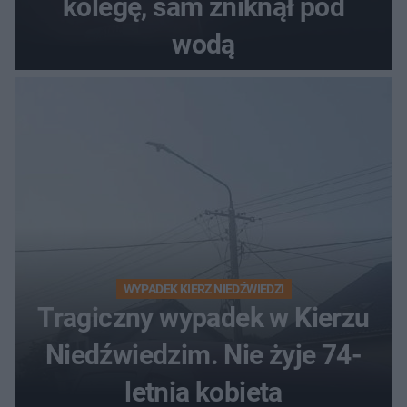
kolegę, sam zniknął pod
wodą
WYPADEK KIERZ NIEDŹWIEDZI
Tragiczny wypadek w Kierzu
Niedźwiedzim. Nie żyje 74-
letnia kobieta