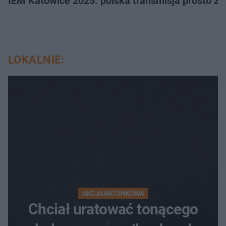
IEM Katowice 2025: polska transmisja prosto ze
LOKALNIE:
AKCJA RATUNKOWA
Chciał uratować tonącego