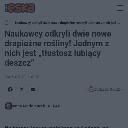
Naukowcy odkryli dwie nowe drapieżne rośliny! Jednym z nich jest
„tłustosz lubiący deszcz”
Naukowcy odkryli dwie nowe
drapieżne rośliny! Jednym z
nich jest „tłustosz lubiący
deszcz”
2023-03-29
8:27
Dodaj do Google
Anna Maria Kurek
PAP.
Na brzegu laguny położonej w Andach, na