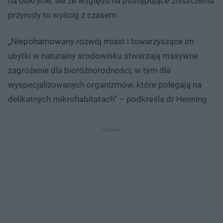
na odkrycie, ale ze względu na postępujące zniszczenia
przyrody to wyścig z czasem.
„Niepohamowany rozwój miast i towarzyszące im
ubytki w naturalny środowisku stwarzają masywne
zagrożenie dla bioróżnorodności, w tym dla
wyspecjalizowanych organizmów, które polegają na
delikatnych mikrohabitatach” – podkreśla dr Henning.