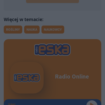
ROŚLINY
NAUKA
NAUKOWCY
Radio Online
TERAZ