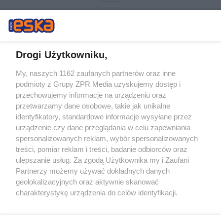
Drogi Użytkowniku,
My, naszych 1162 zaufanych partnerów oraz inne
Żaden utwór zamieszczony w serwisie nie może być powielany i
podmioty z Grupy ZPR Media uzyskujemy dostęp i
rozpowszechniany lub dalej rozpowszechniany w jakikolwiek sposób (w
tym także elektroniczny lub mechaniczny) na jakimkolwiek polu
przechowujemy informacje na urządzeniu oraz
eksploatacji w jakiejkolwiek formie, włącznie z umieszczaniem w
przetwarzamy dane osobowe, takie jak unikalne
Internecie bez pisemnej zgody właściciela praw. Jakiekolwiek użycie lub
identyfikatory, standardowe informacje wysyłane przez
wykorzystanie utworów w całości lub w części z naruszeniem prawa,
tzn. bez właściwej zgody, jest zabronione pod groźbą kary i może być
urządzenie czy dane przeglądania w celu zapewniania
ścigane prawnie.
spersonalizowanych reklam, wybór spersonalizowanych
treści, pomiar reklam i treści, badanie odbiorców oraz
ulepszanie usług. Za zgodą Użytkownika my i Zaufani
Partnerzy możemy używać dokładnych danych
geolokalizacyjnych oraz aktywnie skanować
charakterystykę urządzenia do celów identyfikacji.
Ponieważ cenimy Twoją prywatność, prosimy o zgodę na
O nas
korzystanie z tych technologii poprzez kliknięcie