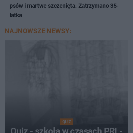
psów i martwe szczenięta. Zatrzymano 35-
latka
NAJNOWSZE NEWSY:
QUIZ
Quiz - szkoła w czasach PRL-