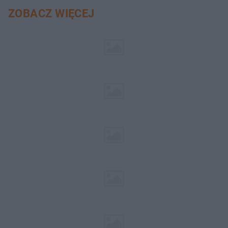
pociemniałą biżuterię
ZOBACZ WIĘCEJ