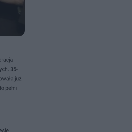
eracja
ych. 35-
owała już
do pełni
esie.