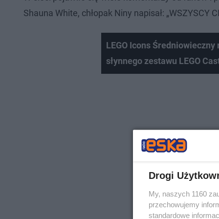
Shauna White, chłopak Niny napisał: „WSZYSCY 
LEGO Icons Średniowieczny 
słynnego zestawu LEGO Cast
Drogi Użytkow
My, naszych 1160 zau
przechowujemy informa
standardowe informac