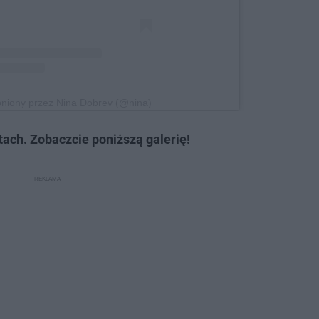
pniony przez Nina Dobrev (@nina)
ach. Zobaczcie poniższą galerię!