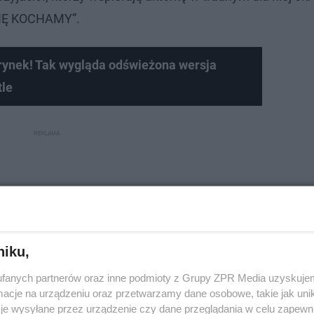
CIĘ KOCHAMY”.
rynek! Tak wygląda odświeżona wersja
le
niku,
fanych partnerów oraz inne podmioty z Grupy ZPR Media uzyskujem
cje na urządzeniu oraz przetwarzamy dane osobowe, takie jak unika
je wysyłane przez urządzenie czy dane przeglądania w celu zapewn