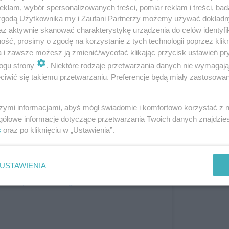
klam, wybór spersonalizowanych treści, pomiar reklam i treści, bad
 zgodą Użytkownika my i Zaufani Partnerzy możemy używać dokład
mości, myśli, modlitwy i dobre wibracje. Poczułam wsparc
az aktywnie skanować charakterystykę urządzenia do celów identyfi
ść, prosimy o zgodę na korzystanie z tych technologii poprzez klikn
zdjęcia na Instagramie.
a i zawsze możesz ją zmienić/wycofać klikając przycisk ustawień pr
ogu strony
. Niektóre rodzaje przetwarzania danych nie wymagaj
iwić się takiemu przetwarzaniu. Preferencje będą miały zastosowanie
szymi informacjami, abyś mógł świadomie i komfortowo korzystać z
gółowe informacje dotyczące przetwarzania Twoich danych znajdzi
s
oraz po kliknięciu w „Ustawienia”.
USTAWIENIA
tl ten post na Instagramie