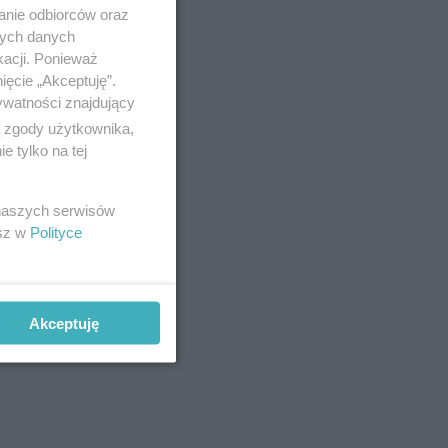
anie odbiorców oraz
nych danych
ie i
kacji. Ponieważ
ięcie „Akceptuję”.
ywatności znajdujący
ą zgody użytkownika,
 tylko na tej
 naszych serwisów
esz w
Polityce
Akceptuję