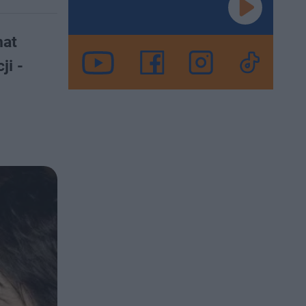
mat
ji -