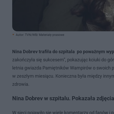
Autor: TVN/WB/ Materiały prasowe
Nina Dobrev trafiła do szpitala po poważnym wy
zakończyła się sukcesem”, pokazując kciuki do g
letnia gwiazda Pamiętników Wampirów o swoich 
w zeszłym miesiącu. Konieczna była między innymi 
zdrowia.
Nina Dobrev w szpitalu. Pokazała zdjęcia
W sieci pojawiło się wiele komentarzy od fanów i pr