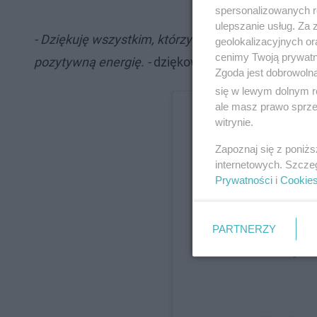
spersonalizowanych re
ulepszanie usług. Za
- Dziękuję wszystkim, którzy przesyłali miłe wiado
geolokalizacyjnych or
cenimy Twoją prywatno
pozytywną energię. -
dziękowała gwiazda w opisie 
Zgoda jest dobrowoln
się w lewym dolnym r
ale masz prawo sprzec
witrynie.
Zapoznaj się z poniż
internetowych. Szcze
Prywatności
i
Cookie
PARTNERZY
Wyświe