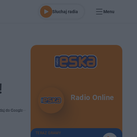
Słuchaj radia
Menu
!
Radio Online
daj do Google
TERAZ GRAMY