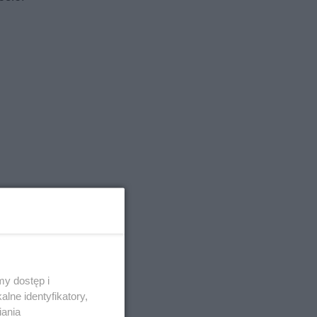
y dostęp i
lne identyfikatory,
iania