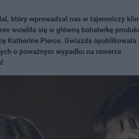
al, który wprowadzał nas w tajemniczy kli
v wcieliła się w główną bohaterkę produkc
ycę Katherine Pierce. Gwiazda opublikowała
wych o poważnym wypadku na rowerze
!