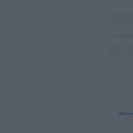
Post udostę
Wyświe