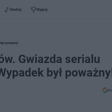
Słuchaj
Wygraj
k był poważny!
ów. Gwiazda serialu
. Wypadek był poważny
Do