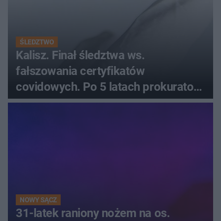
ŚLEDZTWO
Kalisz. Finał śledztwa ws.
fałszowania certyfikatów
covidowych. Po 5 latach prokurator
zamyka sprawę
NOWY SĄCZ
31-latek raniony nożem na os.