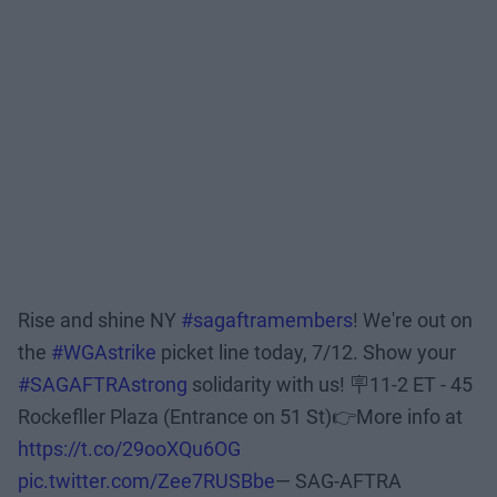
Rise and shine NY
#sagaftramembers
! We're out on
the
#WGAstrike
picket line today, 7/12. Show your
#SAGAFTRAstrong
solidarity with us! 🪧11-2 ET - 45
Rockefller Plaza (Entrance on 51 St)👉More info at
https://t.co/29ooXQu6OG
pic.twitter.com/Zee7RUSBbe
— SAG-AFTRA