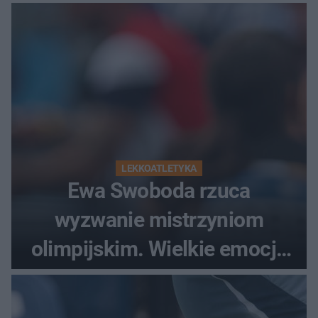
LEKKOATLETYKA
Ewa Swoboda rzuca
wyzwanie mistrzyniom
olimpijskim. Wielkie emocje
podczas Silesia Memoriału
Kamili Skolimowskiej