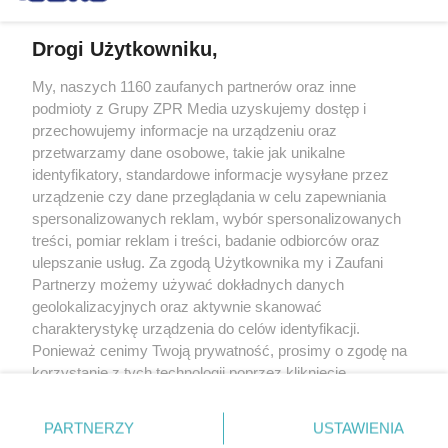
Drogi Użytkowniku,
My, naszych 1160 zaufanych partnerów oraz inne
Żaden utwór zamieszczony w serwisie nie może być powielany i
podmioty z Grupy ZPR Media uzyskujemy dostęp i
rozpowszechniany lub dalej rozpowszechniany w jakikolwiek sposób (w
tym także elektroniczny lub mechaniczny) na jakimkolwiek polu
przechowujemy informacje na urządzeniu oraz
eksploatacji w jakiejkolwiek formie, włącznie z umieszczaniem w Internecie
przetwarzamy dane osobowe, takie jak unikalne
bez pisemnej zgody właściciela praw. Jakiekolwiek użycie lub
identyfikatory, standardowe informacje wysyłane przez
wykorzystanie utworów w całości lub w części z naruszeniem prawa, tzn.
bez właściwej zgody, jest zabronione pod groźbą kary i może być ścigane
urządzenie czy dane przeglądania w celu zapewniania
prawnie.
spersonalizowanych reklam, wybór spersonalizowanych
treści, pomiar reklam i treści, badanie odbiorców oraz
ulepszanie usług. Za zgodą Użytkownika my i Zaufani
Partnerzy możemy używać dokładnych danych
geolokalizacyjnych oraz aktywnie skanować
charakterystykę urządzenia do celów identyfikacji.
Ponieważ cenimy Twoją prywatność, prosimy o zgodę na
O nas
korzystanie z tych technologii poprzez kliknięcie
Informacje prawne
„Akceptuję”. Zgoda jest dobrowolna i zawsze możesz ją
zmienić/wycofać klikając przycisk ustawień prywatności
Nasze serwisy
PARTNERZY
USTAWIENIA
znajdujący się w lewym dolnym rogu strony
. Niektóre