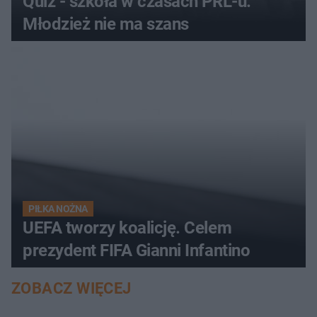
Quiz - szkoła w czasach PRL-u.
Młodzież nie ma szans
PIŁKA NOŻNA
UEFA tworzy koalicję. Celem
prezydent FIFA Gianni Infantino
ZOBACZ WIĘCEJ