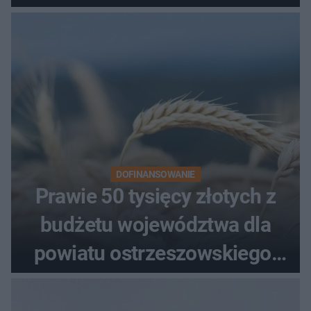
Podziemnego. Dziś zna je
każdy pielgrzym
DOFINANSOWANIE
Prawie 50 tysięcy złotych z
budżetu województwa dla
powiatu ostrzeszowskiego.
Pieniądze trafią do czterech
organizacji