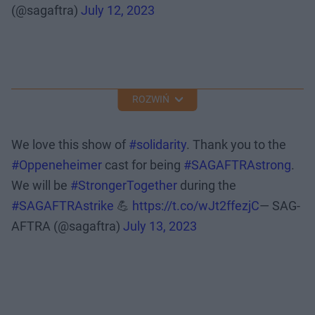
(@sagaftra)
July 12, 2023
ROZWIŃ
We love this show of
#solidarity
. Thank you to the
#Oppeneheimer
cast for being
#SAGAFTRAstrong
.
We will be
#StrongerTogether
during the
#SAGAFTRAstrike
💪
https://t.co/wJt2ffezjC
— SAG-
AFTRA (@sagaftra)
July 13, 2023