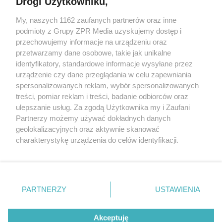
Drogi Użytkowniku,
My, naszych 1162 zaufanych partnerów oraz inne
Żaden utwór zamieszczony w serwisie nie może być powielany i
podmioty z Grupy ZPR Media uzyskujemy dostęp i
rozpowszechniany lub dalej rozpowszechniany w jakikolwiek sposób (w
tym także elektroniczny lub mechaniczny) na jakimkolwiek polu
przechowujemy informacje na urządzeniu oraz
eksploatacji w jakiejkolwiek formie, włącznie z umieszczaniem w
przetwarzamy dane osobowe, takie jak unikalne
Internecie bez pisemnej zgody właściciela praw. Jakiekolwiek użycie lub
identyfikatory, standardowe informacje wysyłane przez
wykorzystanie utworów w całości lub w części z naruszeniem prawa,
tzn. bez właściwej zgody, jest zabronione pod groźbą kary i może być
urządzenie czy dane przeglądania w celu zapewniania
ścigane prawnie.
spersonalizowanych reklam, wybór spersonalizowanych
treści, pomiar reklam i treści, badanie odbiorców oraz
ulepszanie usług. Za zgodą Użytkownika my i Zaufani
Partnerzy możemy używać dokładnych danych
geolokalizacyjnych oraz aktywnie skanować
charakterystykę urządzenia do celów identyfikacji.
Ponieważ cenimy Twoją prywatność, prosimy o zgodę na
O nas
korzystanie z tych technologii poprzez kliknięcie
Informacje prawne
„Akceptuję”. Zgoda jest dobrowolna i zawsze możesz ją
zmienić/wycofać klikając przycisk ustawień prywatności
PARTNERZY
USTAWIENIA
Nasze serwisy
znajdujący się w lewym dolnym rogu strony
. Niektóre
rodzaje przetwarzania danych nie wymagają zgody
© 2026 Grupa ZPR Media
Akceptuję
użytkownika, ale masz prawo sprzeciwić się takiemu