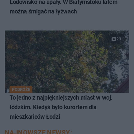
Lodowisko na upały. W Białymstoku latem
można śmigać na łyżwach
23
PODRÓŻE
To jedno z najpiękniejszych miast w woj.
łódzkim. Kiedyś było kurortem dla
mieszkańców Łodzi
NAJNOWSZE NEWSY: