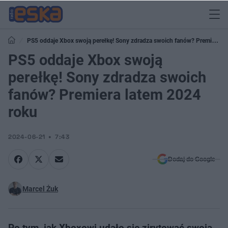
PS5 oddaje Xbox swoją perełkę! Sony zdradza swoich fanów? Premiera
latem 2024 roku
PS5 oddaje Xbox swoją
perełkę! Sony zdradza swoich
fanów? Premiera latem 2024
roku
2024-06-21
7:43
Dodaj do Google
Marcel Żuk
Po tym, jak Xboxowi udało się zirytować swoją