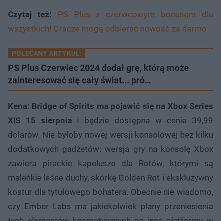
Czytaj też:
PS Plus z czerwcowym bonusem dla
wszystkich! Gracze mogą odbierać nowość za darmo
POLECANY ARTYKUŁ:
PS Plus Czerwiec 2024 dodał grę, którą może
zainteresować się cały świat... pró…
Kena: Bridge of Spirits ma pojawić się na Xbox Series
X|S 15 sierpnia
i będzie dostępna w cenie 39,99
dolarów. Nie byłoby nowej wersji konsolowej bez kilku
dodatkowych gadżetów: wersja gry na konsolę Xbox
zawiera pirackie kapelusze dla Rotów, którymi są
maleńkie leśne duchy, skórkę Golden Rot i ekskluzywny
kostur dla tytułowego bohatera. Obecnie nie wiadomo,
czy Ember Labs ma jakiekolwiek plany przeniesienia
tych elementów kosmetycznych na inne platformy w