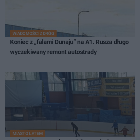
WIADOMOŚCI Z DRÓG
Koniec z „falami Dunaju” na A1. Rusza długo
wyczekiwany remont autostrady
MIASTO LATEM