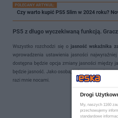
POLECANY ARTYKUŁ:
Czy warto kupić PS5 Slim w 2024 roku? N
PS5 z długo wyczekiwaną funkcją. Gracze 
Wszystko rozchodzi się o
jasność wskaźnika za
wprowadzenia ustawienia jasności najwyraźniej
dostępna będzie opcja zmiany jasności między j
będzie jasność. Jako osoba, która ma wrażliwe ocz
razi mnie nocami.
Drogi Użytkow
My, naszych 1160 zau
przechowujemy informa
standardowe informac