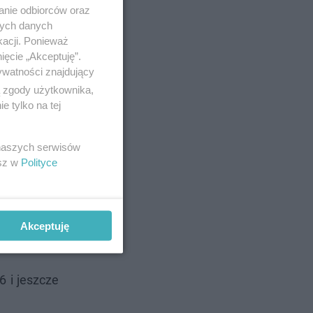
anie odbiorców oraz
nych danych
kacji. Ponieważ
ięcie „Akceptuję”.
ywatności znajdujący
ą zgody użytkownika,
 tylko na tej
 naszych serwisów
esz w
Polityce
została ona
żo światła,
Akceptuję
6 i jeszcze