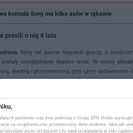
owa konsola Sony ma kilka asów w rękawie
prosili o nią 4 lata
silania
, który od dawna niepokoił graczy, a niezliczo
 zostały uwzględnione dopiero teraz. W nowej aktuali
asną, średnią i przyciemnioną, przy czym ustawieniem
y, cieszę się, że mogę uniknąć oślepiającego światła kon
niku,
fanych partnerów oraz inne podmioty z Grupy ZPR Media uzyskujem
cje na urządzeniu oraz przetwarzamy dane osobowe, takie jak unika
je wysyłane przez urządzenie czy dane przeglądania w celu zapewn