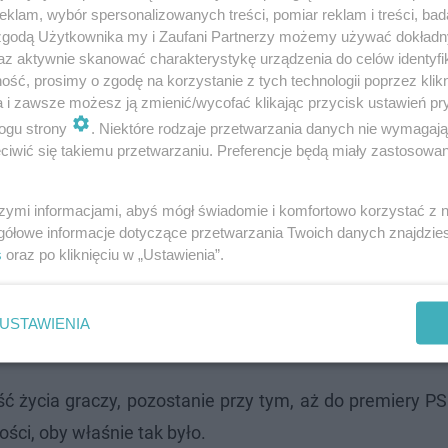
klam, wybór spersonalizowanych treści, pomiar reklam i treści, bad
 zgodą Użytkownika my i Zaufani Partnerzy możemy używać dokład
az aktywnie skanować charakterystykę urządzenia do celów identyfi
ść, prosimy o zgodę na korzystanie z tych technologii poprzez klikn
a i zawsze możesz ją zmienić/wycofać klikając przycisk ustawień pr
ogu strony
. Niektóre rodzaje przetwarzania danych nie wymagaj
iwić się takiemu przetwarzaniu. Preferencje będą miały zastosowanie
szymi informacjami, abyś mógł świadomie i komfortowo korzystać z
konsoli Sony. Premiera, specyfikacja, cena i wygląd
gółowe informacje dotyczące przetwarzania Twoich danych znajdzi
s
oraz po kliknięciu w „Ustawienia”.
e znaczenie, a gracze zastanawiają się, dlaczego nie 
ę funkcję od chwili premiery i nie emituje prawie tak du
USTAWIENIA
ć życia graczy, pozostanie przy tym, aż do premiery PS
ści, oby właśnie tak było.