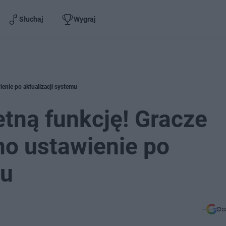
Słuchaj
Wygraj
enie po aktualizacji systemu
tną funkcję! Gracze
no ustawienie po
mu
Do