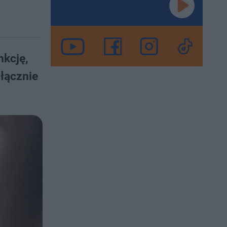
nkcję,
yłącznie