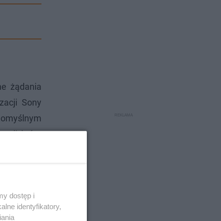
ne żądania
zacji Sony
 domyślnym
soli, które
y dostęp i
lne identyfikatory,
iania