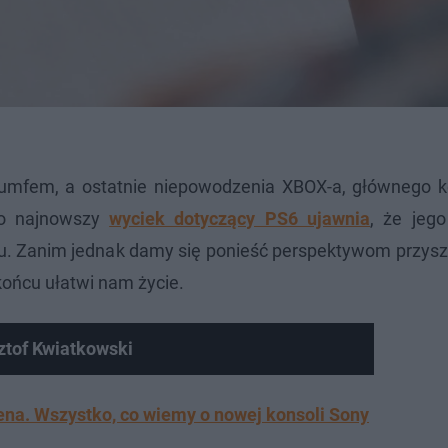
triumfem, a ostatnie niepowodzenia XBOX-a, głównego k
wo najnowszy
wyciek dotyczący PS6 ujawnia
, że jego
u. Zanim jednak damy się ponieść perspektywom przyszł
końcu ułatwi nam życie.
sztof Kwiatkowski
ena. Wszystko, co wiemy o nowej konsoli Sony