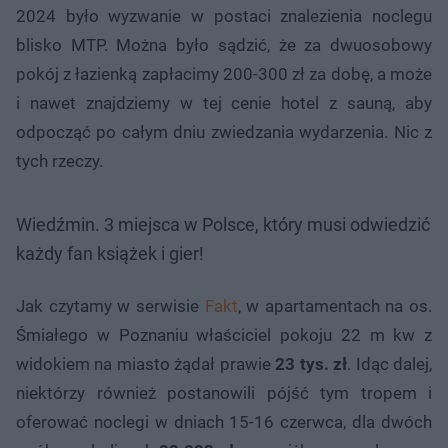
2024 było wyzwanie w postaci znalezienia noclegu
blisko MTP. Można było sądzić, że za dwuosobowy
pokój z łazienką zapłacimy 200-300 zł za dobę, a może
i nawet znajdziemy w tej cenie hotel z sauną, aby
odpocząć po całym dniu zwiedzania wydarzenia. Nic z
tych rzeczy.
Wiedźmin. 3 miejsca w Polsce, który musi odwiedzić
każdy fan książek i gier!
Jak czytamy w serwisie
Fakt
, w apartamentach na os.
Śmiałego w Poznaniu właściciel pokoju 22 m kw z
widokiem na miasto żądał prawie
23 tys. zł
. Idąc dalej,
niektórzy również postanowili pójść tym tropem i
oferować noclegi w dniach 15-16 czerwca, dla dwóch