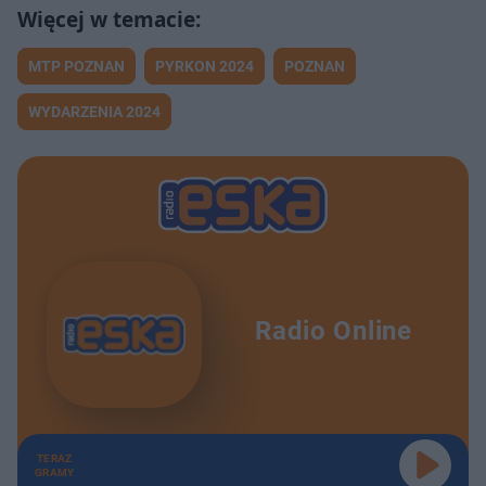
MTP POZNAN
PYRKON 2024
POZNAN
WYDARZENIA 2024
Radio Online
TERAZ
GRAMY