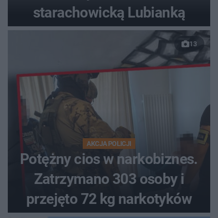
starachowicką Lubianką
13
AKCJA POLICJI
Potężny cios w narkobiznes.
Zatrzymano 303 osoby i
przejęto 72 kg narkotyków