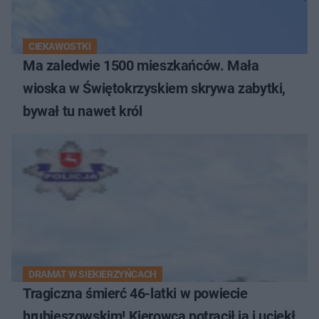
CIEKAWOSTKI
Ma zaledwie 1500 mieszkańców. Mała
wioska w Świętokrzyskiem skrywa zabytki,
bywał tu nawet król
DRAMAT W SIEKIERZYŃCACH
Tragiczna śmierć 46-latki w powiecie
hrubieszowskim! Kierowca potrącił ją i uciekł