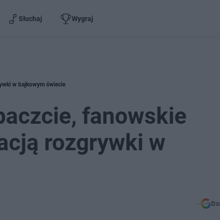
Słuchaj
Wygraj
grywki w bajkowym świecie
baczcie, fanowskie
zacją rozgrywki w
Do