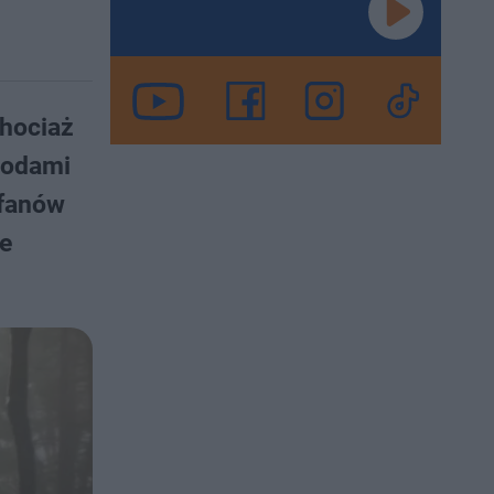
Chociaż
godami
 fanów
ne