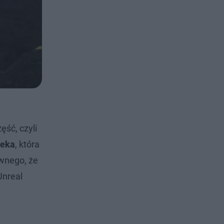
ęść, czyli
reka
, która
iwnego, że
Unreal