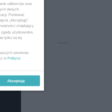
anie odbiorców oraz
nych danych
kacji. Ponieważ
ięcie „Akceptuję”.
ywatności znajdujący
ą zgody użytkownika,
 tylko na tej
 naszych serwisów
esz w
Polityce
Akceptuję