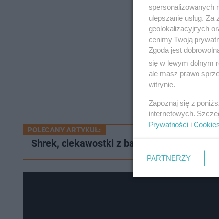
spersonalizowanych re
ulepszanie usług. Za
geolokalizacyjnych or
cenimy Twoją prywatno
Zgoda jest dobrowoln
się w lewym dolnym r
ale masz prawo sprzec
witrynie.
Zapoznaj się z poniż
internetowych. Szcze
Prywatności
i
Cookie
POLECANY ARTYKUŁ:
Shrek, ciekawostki z bajki. Czy Fiona była
PARTNERZY