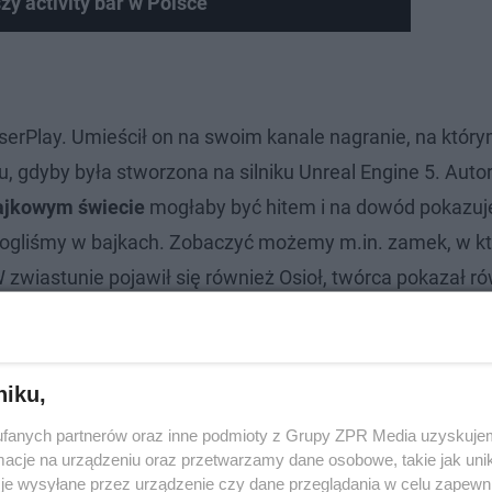
y activity bar w Polsce
serPlay. Umieścił on na swoim kanale nagranie, na któr
, gdyby była stworzona na silniku Unreal Engine 5. Auto
ajkowym świecie
mogłaby być hitem i na dowód pokazuj
mogliśmy w bajkach. Zobaczyć możemy m.in. zamek, w k
 zwiastunie pojawił się również Osioł, twórca pokazał ró
o też nie zauważyć w nagraniu nawiązania do gry Assas
e w wozie wypełnionym sianem. Przeglądając komentarze
by być hitem. Zobaczcie
wideo
poniżej i oceńcie sami.
niku,
fanych partnerów oraz inne podmioty z Grupy ZPR Media uzyskujem
cje na urządzeniu oraz przetwarzamy dane osobowe, takie jak unika
je wysyłane przez urządzenie czy dane przeglądania w celu zapewn