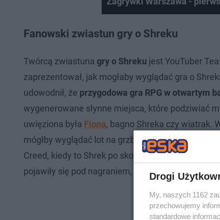
Zagrywki Warszawa - pierwsz
Fanowski zwiastun gry o Shreku
Twórcą zwiastuna
gry o Shreku
jest YouTuber Tea
zaprezentował, jak mogłaby wyglądać gra o Shreku
udowodnił, że
przygodowa gra RPG w otwartym b
wygenerowane słynne miejsca, które podziwiać 
uwięziona była
Fiona
, bagno Shreka czy wiatrak. W
mógłby wyglądać lot na grzbiecie Smoczycy. Trudn
Creed, kiedy to Shrek po skoku z wysokości ląduj
pojawiły się pod nagraniem, to gra o ogrze mogła
Drogi Użytkow
My, naszych 1162 zau
przechowujemy informa
standardowe informac