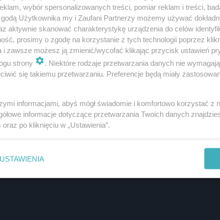
klam, wybór spersonalizowanych treści, pomiar reklam i treści, bad
 zgodą Użytkownika my i Zaufani Partnerzy możemy używać dokład
az aktywnie skanować charakterystykę urządzenia do celów identyfi
ść, prosimy o zgodę na korzystanie z tych technologii poprzez klikn
a i zawsze możesz ją zmienić/wycofać klikając przycisk ustawień pr
ogu strony
. Niektóre rodzaje przetwarzania danych nie wymagaj
iwić się takiemu przetwarzaniu. Preferencje będą miały zastosowanie
szymi informacjami, abyś mógł świadomie i komfortowo korzystać z
gółowe informacje dotyczące przetwarzania Twoich danych znajdzi
s
oraz po kliknięciu w „Ustawienia”.
 kanibalem?
USTAWIENIA