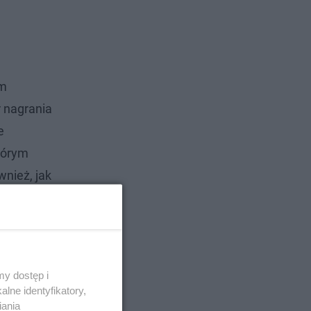
ym
r nagrania
e
tórym
wnież, jak
sin’s
, które
y dostęp i
lne identyfikatory,
iania