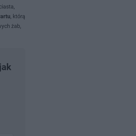
iasta,
artu
, którą
wych żab,
jak