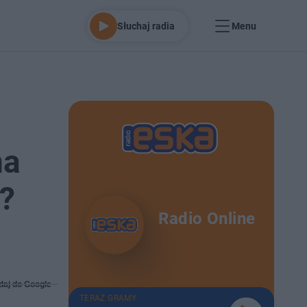
Słuchaj radia
Menu
na
o?
Radio Online
daj do Google
TERAZ GRAMY