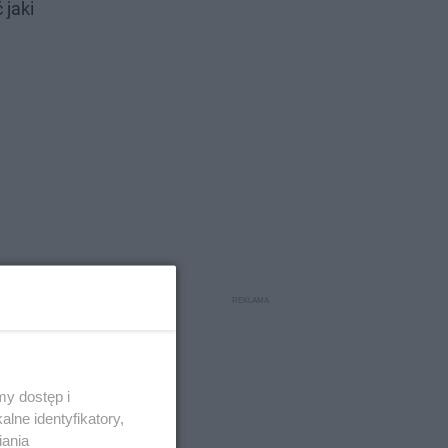
 jaki
y dostęp i
lne identyfikatory,
iania