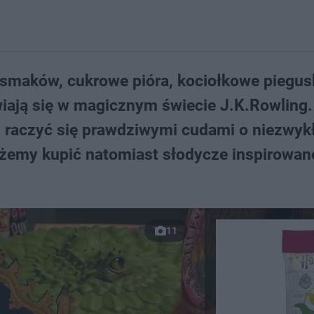
smaków, cukrowe pióra, kociołkowe piegusk
awiają się w magicznym świecie J.K.Rowling.
li raczyć się prawdziwymi cudami o niezwy
żemy kupić natomiast słodycze inspirowane
11