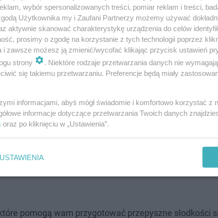
klam, wybór spersonalizowanych treści, pomiar reklam i treści, bad
a kupić w Polsce. Ile kosztują?
 zgodą Użytkownika my i Zaufani Partnerzy możemy używać dokład
az aktywnie skanować charakterystykę urządzenia do celów identyfi
ść, prosimy o zgodę na korzystanie z tych technologii poprzez klikn
ia niemal wszystkich umieściliśmy w naszej galerii. Skup
a i zawsze możesz ją zmienić/wycofać klikając przycisk ustawień pr
oniecznie każdy fan serii książek i filmów o małym czaro
ogu strony
. Niektóre rodzaje przetwarzania danych nie wymagaj
iwić się takiemu przetwarzaniu. Preferencje będą miały zastosowanie
szymi informacjami, abyś mógł świadomie i komfortowo korzystać z
gółowe informacje dotyczące przetwarzania Twoich danych znajdzi
ą torebkę
s
oraz po kliknięciu w „Ustawienia”.
kę
ta
- cena to ok 15 zł za 35 g (różnych smaków)
USTAWIENIA
e, które pomogą wam przygotować przepyszne słodkości