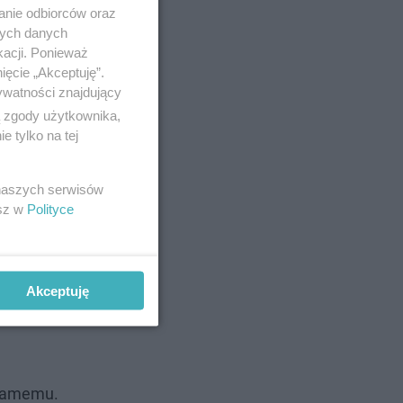
anie odbiorców oraz
nych danych
kacji. Ponieważ
ięcie „Akceptuję”.
imy się
ywatności znajdujący
dzieju
ą zgody użytkownika,
 tylko na tej
 naszych serwisów
esz w
Polityce
Akceptuję
 samemu.