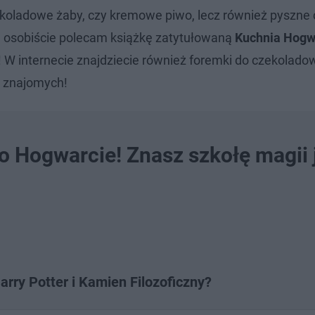
ekoladowe żaby, czy kremowe piwo, lecz również pyszne c
a osobiście polecam książkę zatytułowaną
Kuchnia Hogw
! W internecie znajdziecie również foremki do czekolado
ć znajomych!
 o Hogwarcie! Znasz szkołę magii 
arry Potter i Kamien Filozoficzny?