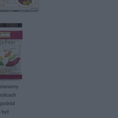
zy rodem z
iwe
 zasadzie
ostaniemy
kolicach
ę pośród
a być