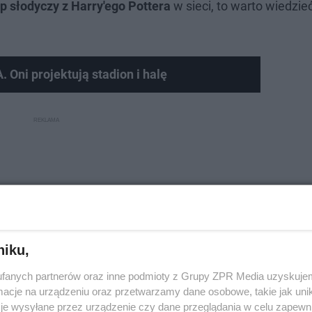
p słodyczy z Harry'ego Pottera
w sieci, to warto wiedzieć
Oni projektują stadion i halę
niku,
fanych partnerów oraz inne podmioty z Grupy ZPR Media uzyskujem
cje na urządzeniu oraz przetwarzamy dane osobowe, takie jak unika
je wysyłane przez urządzenie czy dane przeglądania w celu zapewn