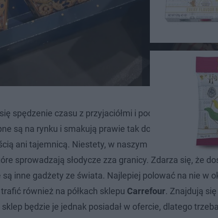
ę spędzenie czasu z przyjaciółmi i pochrupanie słodyc
ępne są na rynku i smakują prawie tak dobrze, jak prawdz
ścią ani tajemnicą. Niestety, w naszym kraju kupimy je w
które sprowadzają słodycze zza granicy. Zdarza się, że d
 są inne gadżety ze świata. Najlepiej polować na nie w o
rafić również na półkach sklepu
Carrefour
. Znajdują si
klep będzie je jednak posiadał w ofercie, dlatego trzeb