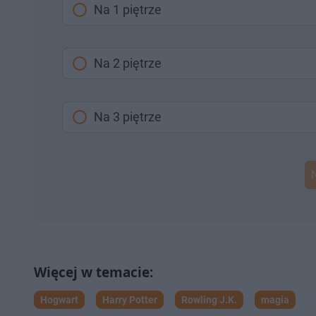
Na 1 piętrze
Na 2 piętrze
Na 3 piętrze
Hogwart
Harry Potter
Rowling J.K.
magia