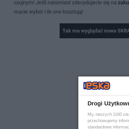
czujnym! Jeśli natomiast zdecydujecie się na
zaku
macie wybór i ile one kosztują!
Tak ma wyglądać nowa SKRA. 
Drogi Użytkow
My, naszych 1160 zau
przechowujemy informa
standardowe informac