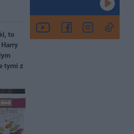
i, to
 Harry
kłym
 tymi z