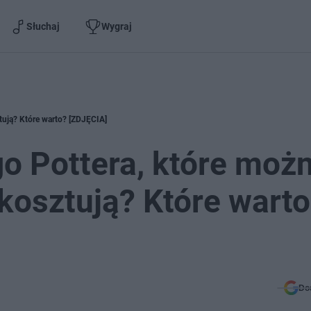
Słuchaj
Wygraj
ztują? Które warto? [ZDJĘCIA]
go Pottera, które moż
 kosztują? Które wart
Do