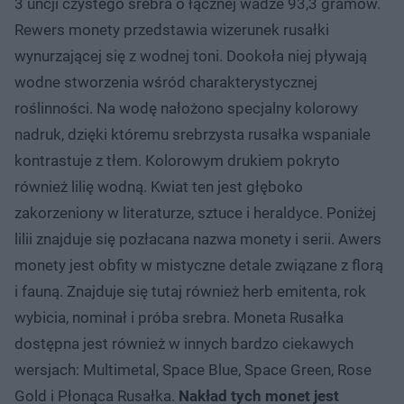
3 uncji czystego srebra o łącznej wadze 93,3 gramów.
Rewers monety przedstawia wizerunek rusałki
wynurzającej się z wodnej toni. Dookoła niej pływają
wodne stworzenia wśród charakterystycznej
roślinności. Na wodę nałożono specjalny kolorowy
nadruk, dzięki któremu srebrzysta rusałka wspaniale
kontrastuje z tłem. Kolorowym drukiem pokryto
również lilię wodną. Kwiat ten jest głęboko
zakorzeniony w literaturze, sztuce i heraldyce. Poniżej
lilii znajduje się pozłacana nazwa monety i serii. Awers
monety jest obfity w mistyczne detale związane z florą
i fauną. Znajduje się tutaj również herb emitenta, rok
wybicia, nominał i próba srebra. Moneta Rusałka
dostępna jest również w innych bardzo ciekawych
wersjach: Multimetal, Space Blue, Space Green, Rose
Gold i Płonąca Rusałka.
Nakład tych monet jest