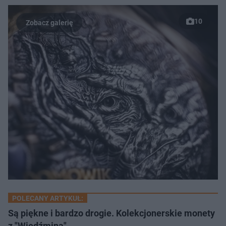
10
POLECANY ARTYKUŁ:
Są piękne i bardzo drogie. Kolekcjonerskie monety
z "Wiedźmina"