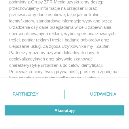
podmioty z Grupy ZPR Media uzyskujemy dostęp i
przechowujemy informacje na urządzeniu oraz
przetwarzamy dane osobowe, takie jak unikalne
identyfikatory, standardowe informacje wysyłane przez
urządzenie czy dane przeglądania w celu zapewniania
spersonalizowanych reklam, wybór spersonalizowanych
treści, pomiar reklam i treści, badanie odbiorców oraz
ulepszanie usług. Za zgodą Użytkownika my i Zaufani
Partnerzy możemy używać dokładnych danych
geolokalizacyjnych oraz aktywnie skanować
charakterystykę urządzenia do celów identyfikacji.
Ponieważ cenimy Twoją prywatność, prosimy o zgodę na
korzystanie z tych technologii poprzez kliknięcie
„Akceptuję”. Zgoda jest dobrowolna i zawsze możesz ją
zmienić/wycofać klikając przycisk ustawień prywatności
PARTNERZY
USTAWIENIA
znajdujący się w lewym dolnym rogu strony
. Niektóre
rodzaje przetwarzania danych nie wymagają zgody
Akceptuję
użytkownika, ale masz prawo sprzeciwić się takiemu
Żaden utwór zamieszczony w serwisie nie może być powielany i
przetwarzaniu. Preferencje będą miały zastosowanie tylko
rozpowszechniany lub dalej rozpowszechniany w jakikolwiek sposób (w
na tej witrynie.
tym także elektroniczny lub mechaniczny) na jakimkolwiek polu