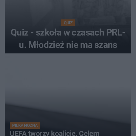
QUIZ
Quiz - szkoła w czasach PRL-
u. Młodzież nie ma szans
PIŁKA NOŻNA
UEFA tworzy koalicję. Celem