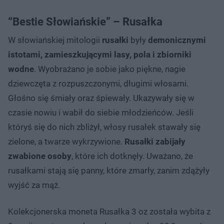
“Bestie Słowiańskie” – Rusałka
W słowiańskiej mitologii
rusałki
były
demonicznymi
istotami, zamieszkującymi lasy, pola i zbiorniki
wodne
. Wyobrażano je sobie jako piękne, nagie
dziewczęta z rozpuszczonymi, długimi włosami.
Głośno się śmiały oraz śpiewały. Ukazywały się w
czasie nowiu i wabił do siebie młodzieńców. Jeśli
któryś się do nich zbliżył, włosy rusałek stawały się
zielone, a twarze wykrzywione.
Rusałki zabijały
zwabione osoby
, które ich dotknęły. Uważano, że
rusałkami stają się panny, które zmarły, zanim zdążyły
wyjść za mąż.
Kolekcjonerska moneta Rusałka 3 oz została wybita z