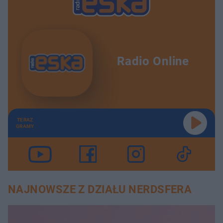
Radio Online
TERAZ
GRAMY
NAJNOWSZE Z DZIAŁU NERDSFERA