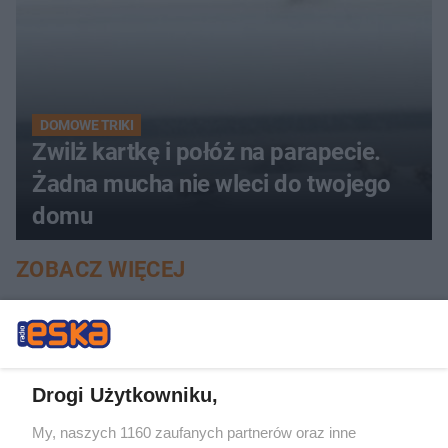
DOMOWE TRIKI
Zwilż kartkę i połóż na parapecie.
Żadna mucha nie wleci do twojego
domu
ZOBACZ WIĘCEJ
Drogi Użytkowniku,
My, naszych 1160 zaufanych partnerów oraz inne