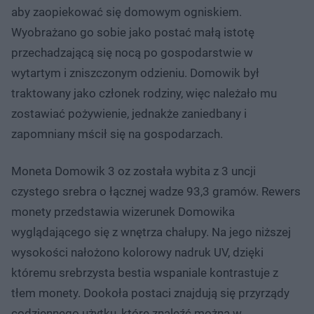
aby zaopiekować się domowym ogniskiem.
Wyobrażano go sobie jako postać małą istotę
przechadzającą się nocą po gospodarstwie w
wytartym i zniszczonym odzieniu. Domowik był
traktowany jako członek rodziny, więc należało mu
zostawiać pożywienie, jednakże zaniedbany i
zapomniany mścił się na gospodarzach.
Moneta Domowik 3 oz została wybita z 3 uncji
czystego srebra o łącznej wadze 93,3 gramów. Rewers
monety przedstawia wizerunek Domowika
wyglądającego się z wnętrza chałupy. Na jego niższej
wysokości nałożono kolorowy nadruk UV, dzięki
któremu srebrzysta bestia wspaniale kontrastuje z
tłem monety. Dookoła postaci znajdują się przyrządy
codziennego użytku, które znaleźć można w