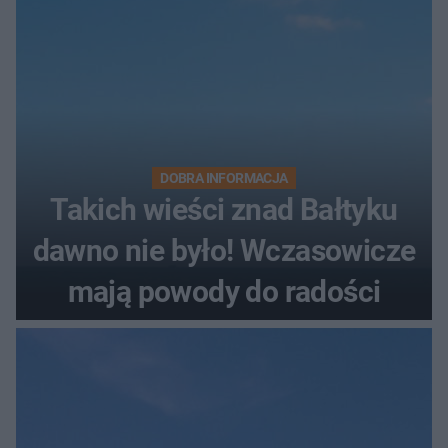
DOBRA INFORMACJA
Takich wieści znad Bałtyku
dawno nie było! Wczasowicze
mają powody do radości