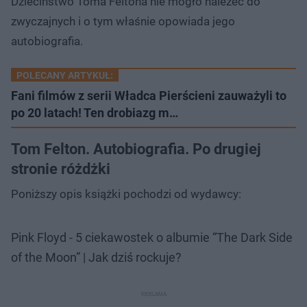
Dzieciństwo Toma Feltona nie mogło należeć do
zwyczajnych i o tym właśnie opowiada jego
autobiografia.
POLECANY ARTYKUŁ:
Fani filmów z serii Władca Pierścieni zauważyli to
po 20 latach! Ten drobiazg m…
Tom Felton. Autobiografia. Po drugiej
stronie różdżki
Poniższy opis książki pochodzi od wydawcy:
Pink Floyd - 5 ciekawostek o albumie “The Dark Side
of the Moon” | Jak dziś rockuje?