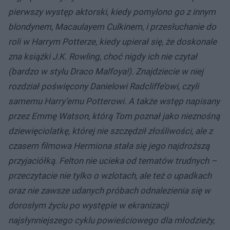
pierwszy występ aktorski, kiedy pomylono go z innym
blondynem, Macaulayem Culkinem, i przesłuchanie do
roli w Harrym Potterze, kiedy upierał się, że doskonale
zna książki J.K. Rowling, choć nigdy ich nie czytał
(bardzo w stylu Draco Malfoya!). Znajdziecie w niej
rozdział poświęcony Danielowi Radcliffe’owi, czyli
samemu Harry’emu Potterowi. A także wstęp napisany
przez Emmę Watson, którą Tom poznał jako nieznośną
dziewięciolatkę, której nie szczędził złośliwości, ale z
czasem filmowa Hermiona stała się jego najdroższą
przyjaciółką.
Felton nie ucieka od tematów trudnych –
przeczytacie nie tylko o wzlotach, ale też o upadkach
oraz nie zawsze udanych próbach odnalezienia się w
dorosłym życiu po występie w ekranizacji
najsłynniejszego cyklu powieściowego dla młodzieży,