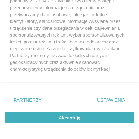
podmioty z Grupy ZPR Media uzyskujemy dostęp i
o tym problemie. Sposób na
przechowujemy informacje na urządzeniu oraz
przetwarzamy dane osobowe, takie jak unikalne
pociemniałą biżuterię
identyfikatory, standardowe informacje wysyłane przez
urządzenie czy dane przeglądania w celu zapewniania
spersonalizowanych reklam, wybór spersonalizowanych
treści, pomiar reklam i treści, badanie odbiorców oraz
ulepszanie usług. Za zgodą Użytkownika my i Zaufani
Partnerzy możemy używać dokładnych danych
geolokalizacyjnych oraz aktywnie skanować
charakterystykę urządzenia do celów identyfikacji.
Ponieważ cenimy Twoją prywatność, prosimy o zgodę na
DOMOWE PRZETWORY
korzystanie z tych technologii poprzez kliknięcie
Jedna łyżeczka w zupełności
„Akceptuję”. Zgoda jest dobrowolna i zawsze możesz ją
wystarczy. Twój dżem będzie gęsty
zmienić/wycofać klikając przycisk ustawień prywatności
PARTNERZY
USTAWIENIA
znajdujący się w lewym dolnym rogu strony
. Niektóre
jak nigdy
rodzaje przetwarzania danych nie wymagają zgody
Akceptuję
użytkownika, ale masz prawo sprzeciwić się takiemu
ZOBACZ WIĘCEJ
przetwarzaniu. Preferencje będą miały zastosowanie tylko
na tej witrynie.