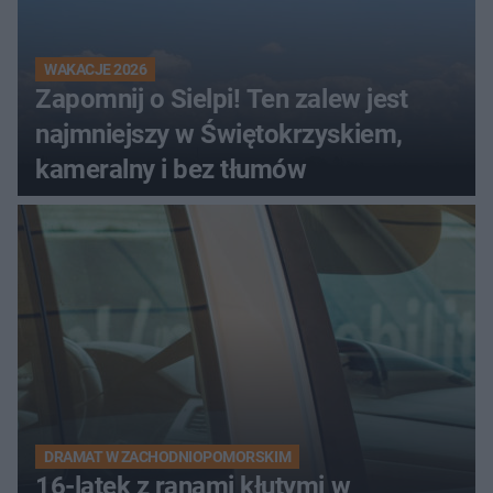
WAKACJE 2026
Zapomnij o Sielpi! Ten zalew jest
najmniejszy w Świętokrzyskiem,
kameralny i bez tłumów
DRAMAT W ZACHODNIOPOMORSKIM
16-latek z ranami kłutymi w