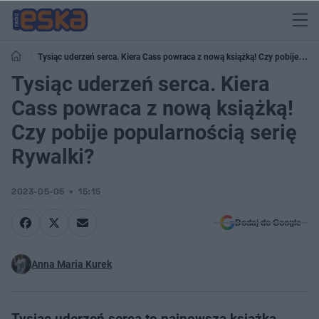
Tysiąc uderzeń serca. Kiera Cass powraca z nową książką! Czy pobije
popularnością serię Rywalki?
Tysiąc uderzeń serca. Kiera
Cass powraca z nową książką!
Czy pobije popularnością serię
Rywalki?
2023-05-05
15:15
Dodaj do Google
Anna Maria Kurek
Tysiąc uderzeń serca to najnowsza książka