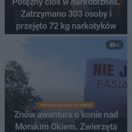
Potężny cios w narkobiznes.
Zatrzymano 303 osoby i
przejęto 72 kg narkotyków
22
NIEKOŃCZĄCA SIĘ OPOWIEŚĆ
Znów awantura o konie nad
Morskim Okiem. Zwierzęta