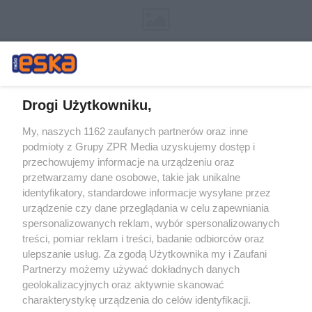
Drogi Użytkowniku,
My, naszych 1162 zaufanych partnerów oraz inne
Żaden utwór zamieszczony w serwisie nie może być powielany i
podmioty z Grupy ZPR Media uzyskujemy dostęp i
rozpowszechniany lub dalej rozpowszechniany w jakikolwiek sposób (w
tym także elektroniczny lub mechaniczny) na jakimkolwiek polu
przechowujemy informacje na urządzeniu oraz
eksploatacji w jakiejkolwiek formie, włącznie z umieszczaniem w
przetwarzamy dane osobowe, takie jak unikalne
Internecie bez pisemnej zgody właściciela praw. Jakiekolwiek użycie lub
identyfikatory, standardowe informacje wysyłane przez
wykorzystanie utworów w całości lub w części z naruszeniem prawa,
tzn. bez właściwej zgody, jest zabronione pod groźbą kary i może być
urządzenie czy dane przeglądania w celu zapewniania
ścigane prawnie.
spersonalizowanych reklam, wybór spersonalizowanych
treści, pomiar reklam i treści, badanie odbiorców oraz
ulepszanie usług. Za zgodą Użytkownika my i Zaufani
Partnerzy możemy używać dokładnych danych
geolokalizacyjnych oraz aktywnie skanować
charakterystykę urządzenia do celów identyfikacji.