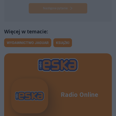
Następne pytanie
WYDAWNICTWO JAGUAR
KSIĄŻKI
Radio Online