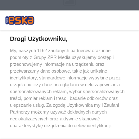
Drogi Użytkowniku,
My, naszych 1162 zaufanych partnerów oraz inne
Żaden utwór zamieszczony w serwisie nie może być powielany i
podmioty z Grupy ZPR Media uzyskujemy dostęp i
rozpowszechniany lub dalej rozpowszechniany w jakikolwiek sposób (w
przechowujemy informacje na urządzeniu oraz
tym także elektroniczny lub mechaniczny) na jakimkolwiek polu
eksploatacji w jakiejkolwiek formie, włącznie z umieszczaniem w
przetwarzamy dane osobowe, takie jak unikalne
Internecie bez pisemnej zgody właściciela praw. Jakiekolwiek użycie lub
identyfikatory, standardowe informacje wysyłane przez
wykorzystanie utworów w całości lub w części z naruszeniem prawa,
tzn. bez właściwej zgody, jest zabronione pod groźbą kary i może być
urządzenie czy dane przeglądania w celu zapewniania
ścigane prawnie.
spersonalizowanych reklam, wybór spersonalizowanych
treści, pomiar reklam i treści, badanie odbiorców oraz
ulepszanie usług. Za zgodą Użytkownika my i Zaufani
Partnerzy możemy używać dokładnych danych
geolokalizacyjnych oraz aktywnie skanować
charakterystykę urządzenia do celów identyfikacji.
Ponieważ cenimy Twoją prywatność, prosimy o zgodę na
O nas
korzystanie z tych technologii poprzez kliknięcie