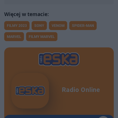
FILMY 2023
SONY
VENOM
SPIDER-MAN
MARVEL
FILMY MARVEL
Radio Online