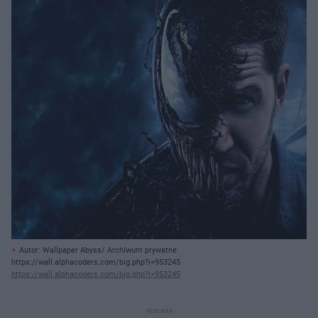
Autor: Wallpaper Abyss/ Archiwum prywatne
https://wall.alphacoders.com/big.php?i=953245
https://wall.alphacoders.com/big.php?i=953245