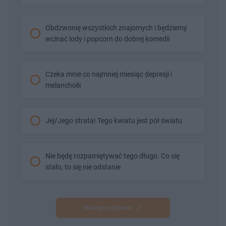
Obdzwonię wszystkich znajomych i będziemy
wcinać lody i popcorn do dobrej komedii
Czeka mnie co najmniej miesiąc depresji i
melancholii
Jej/Jego strata! Tego kwiatu jest pół światu
Nie będę rozpamiętywać tego długo. Co się
stało, to się nie odstanie
Następne pytanie