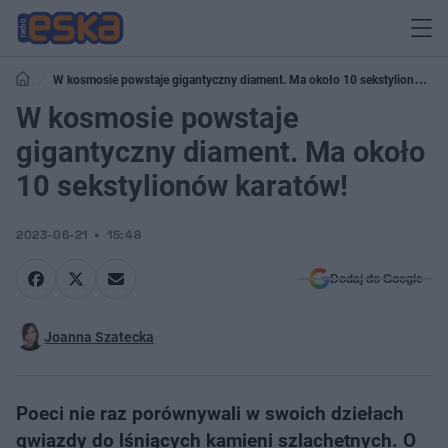
W kosmosie powstaje gigantyczny diament. Ma około 10 sekstylionów
karatów!
W kosmosie powstaje
gigantyczny diament. Ma około
10 sekstylionów karatów!
2023-06-21
15:48
Dodaj do Google
Joanna Szatecka
Poeci nie raz porównywali w swoich dziełach
gwiazdy do lśniących kamieni szlachetnych. O