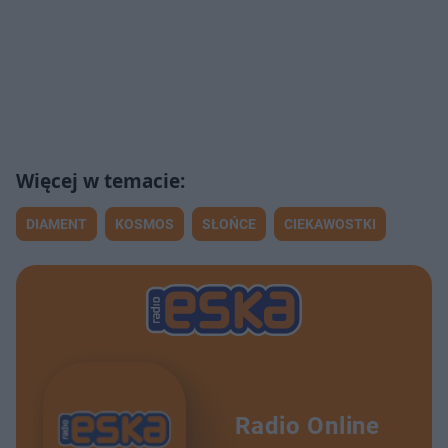
DIAMENT
KOSMOS
SŁOŃCE
CIEKAWOSTKI
Radio Online