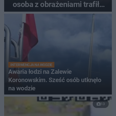
osoba z obrażeniami trafiła
do szpitala
INTERWENCJA NA WODZIE
Awaria łodzi na Zalewie
Koronowskim. Sześć osób utknęło
na wodzie
13