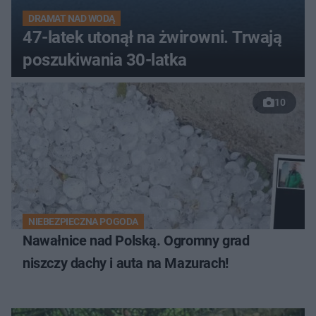
DRAMAT NAD WODĄ
47-latek utonął na żwirowni. Trwają
poszukiwania 30-latka
10
NIEBEZPIECZNA POGODA
Nawałnice nad Polską. Ogromny grad
niszczy dachy i auta na Mazurach!