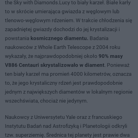
the Sky with Diamonds.Lucy to biały karzeł. Białe karły
to w skrócie umierająca gwiazda z węglowym lub
tlenowo-węglowym rdzeniem. W trakcie chłodzenia się
zapadniętej gwiazdy dochodzi do jej krystalizacji i
powstania
kosmicznego diamentu.
Badania
naukowców z Whole Earth Telescope z 2004 roku
wykazały, że najprawdopodobniej około
90% masy
V886 Centauri skrystalizowało w diament
. Ponieważ
ten biały karzeł ma promień 4000 kilometrów, oznacza
to, że jego krystaliczny rdzeń jest prawdopodobnie
jednym z największych diamentów w lokalnym regionie
wszechświata, chociaż nie jedynym.
Naukowcy z Uniwersytetu Yale oraz z francuskiego
Instytutu Badań nad Astrofizyką i Planetologii odkryli
tzw. superziemię. Średnica tej planety jest prawie dwa