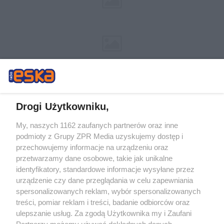
Drogi Użytkowniku,
My, naszych 1162 zaufanych partnerów oraz inne
Żaden utwór zamieszczony w serwisie nie może być powielany i
podmioty z Grupy ZPR Media uzyskujemy dostęp i
rozpowszechniany lub dalej rozpowszechniany w jakikolwiek sposób (w
tym także elektroniczny lub mechaniczny) na jakimkolwiek polu
przechowujemy informacje na urządzeniu oraz
eksploatacji w jakiejkolwiek formie, włącznie z umieszczaniem w Internecie
przetwarzamy dane osobowe, takie jak unikalne
bez pisemnej zgody właściciela praw. Jakiekolwiek użycie lub
identyfikatory, standardowe informacje wysyłane przez
wykorzystanie utworów w całości lub w części z naruszeniem prawa, tzn.
bez właściwej zgody, jest zabronione pod groźbą kary i może być ścigane
urządzenie czy dane przeglądania w celu zapewniania
prawnie.
spersonalizowanych reklam, wybór spersonalizowanych
treści, pomiar reklam i treści, badanie odbiorców oraz
ulepszanie usług. Za zgodą Użytkownika my i Zaufani