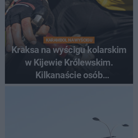
KARAMBOL NA WYŚCIGU
Kraksa na wyścigu kolarskim
w Kijewie Królewskim.
Kilkanaście osób
poszkodowanych, lądował
śmigłowiec LPR