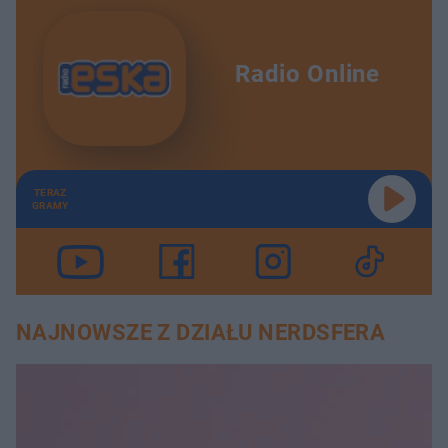
Radio Online
TERAZ
GRAMY
NAJNOWSZE Z DZIAŁU NERDSFERA