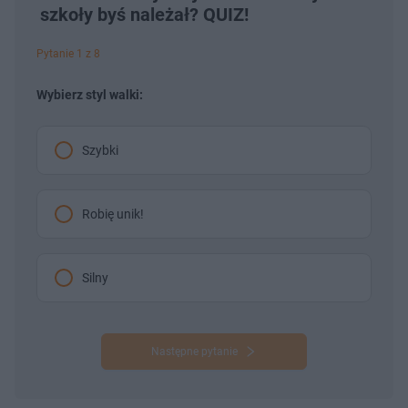
szkoły byś należał? QUIZ!
Pytanie 1 z 8
Wybierz styl walki:
Szybki
Robię unik!
Silny
Następne pytanie