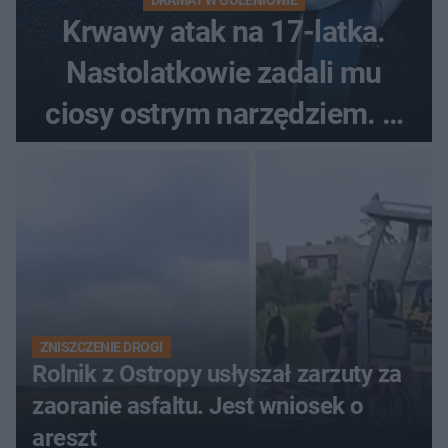
Krwawy atak na 17-latka.
Nastolatkowie zadali mu
ciosy ostrym narzędziem. O
ich losach zdecyduje sąd
rodzinny
ZNISZCZENIE DROGI
Rolnik z Ostropy usłyszał zarzuty za
zaoranie asfaltu. Jest wniosek o
areszt