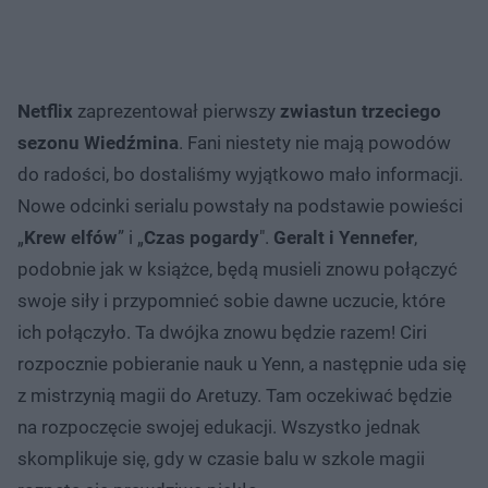
Netflix
zaprezentował pierwszy
zwiastun trzeciego
sezonu Wiedźmina
. Fani niestety nie mają powodów
do radości, bo dostaliśmy wyjątkowo mało informacji.
Nowe odcinki serialu powstały na podstawie powieści
„
Krew elfów
” i „
Czas pogardy
".
Geralt i Yennefer
,
podobnie jak w książce, będą musieli znowu połączyć
swoje siły i przypomnieć sobie dawne uczucie, które
ich połączyło. Ta dwójka znowu będzie razem! Ciri
rozpocznie pobieranie nauk u Yenn, a następnie uda się
z mistrzynią magii do Aretuzy. Tam oczekiwać będzie
na rozpoczęcie swojej edukacji. Wszystko jednak
skomplikuje się, gdy w czasie balu w szkole magii