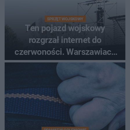
SPRZĘT WOJSKOWY
Ten pojazd wojskowy
rozgrzał internet do
czerwoności. Warszawiacy
pytali, czy to Mad Max!
DRAMAT W GOLENIOWIE