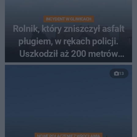
INCYDENT W GLIWICACH
Rolnik, który zniszczył asfalt
pługiem, w rękach policji.
Uszkodził aż 200 metrów
nowej drogi
13
NOWE POŁĄCZENIE Z WROCŁAWIA