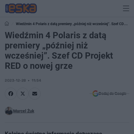
Wiedźmin 4 Polaris z datą premiery „później niż wcześniej”. Szef CD
Projekt RED o nowej grze
Wiedźmin 4 Polaris z datą
premiery „później niż
wcześniej”. Szef CD Projekt
RED o nowej grze
2023-12-28
11:54
Dodaj do Google
Marcel Żuk
Kolejne świetne informacje dotyczące