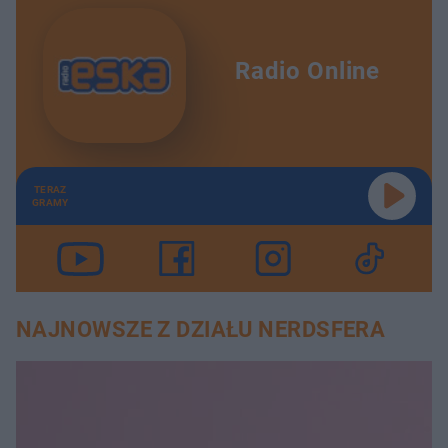
Radio Online
TERAZ
GRAMY
NAJNOWSZE Z DZIAŁU NERDSFERA