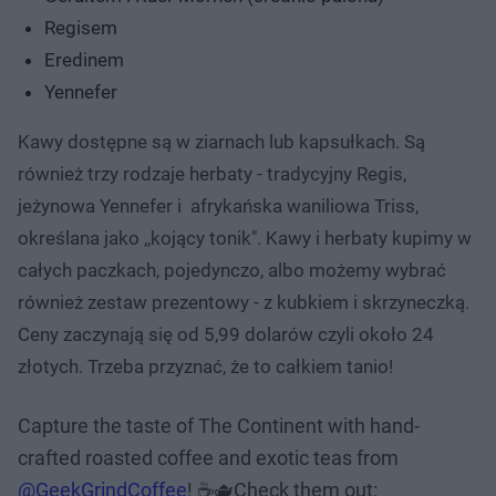
Regisem
Eredinem
Yennefer
Kawy dostępne są w ziarnach lub kapsułkach. Są
również trzy rodzaje herbaty - tradycyjny Regis,
jeżynowa Yennefer i afrykańska waniliowa Triss,
określana jako ,,kojący tonik". Kawy i herbaty kupimy w
całych paczkach, pojedynczo, albo możemy wybrać
również zestaw prezentowy - z kubkiem i skrzyneczką.
Ceny zaczynają się od 5,99 dolarów czyli około 24
złotych. Trzeba przyznać, że to całkiem tanio!
Capture the taste of The Continent with hand-
crafted roasted coffee and exotic teas from
@GeekGrindCoffee
! ☕🫖Check them out: