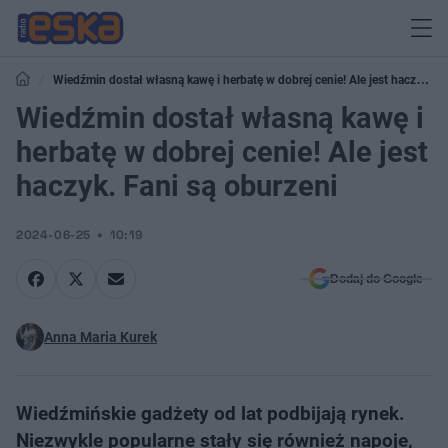
Wiedźmin dostał własną kawę i herbatę w dobrej cenie! Ale jest haczyk.
Fani są oburzeni
Wiedźmin dostał własną kawę i
herbatę w dobrej cenie! Ale jest
haczyk. Fani są oburzeni
2024-06-25
10:19
Dodaj do Google
Anna Maria Kurek
Wiedźmińskie gadżety od lat podbijają rynek.
Niezwykle popularne stały się również napoje,