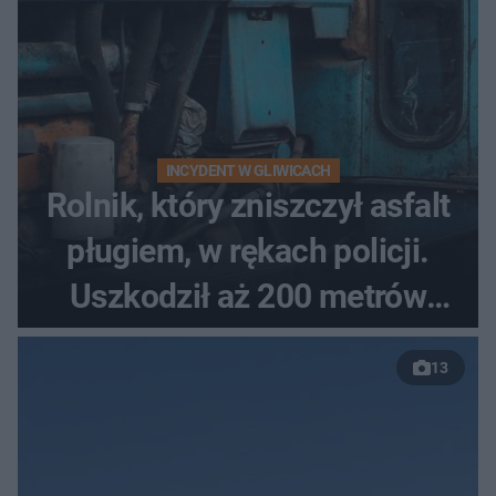
INCYDENT W GLIWICACH
Rolnik, który zniszczył asfalt
pługiem, w rękach policji.
Uszkodził aż 200 metrów
nowej drogi
13