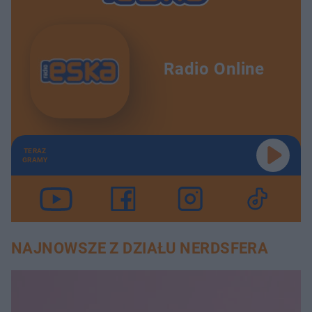
Radio Online
TERAZ
GRAMY
NAJNOWSZE Z DZIAŁU NERDSFERA