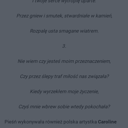
I twoje serce wytropię uparte.
Przez gniew i smutek, stwardniałe w kamień,
Rozpalę usta smagane wiatrem.
3.
Nie wiem czy jesteś moim przeznaczeniem,
Czy przez ślepy traf miłość nas związała?
Kiedy wyrzekłem moje życzenie,
Czyś mnie wbrew sobie wtedy pokochała?
Pieśń wykonywała również polska artystka
Caroline