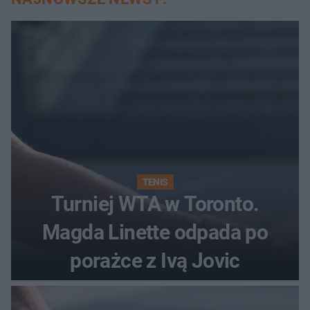
TENIS
Turniej WTA w Toronto.
Magda Linette odpada po
porażce z Ivą Jovic