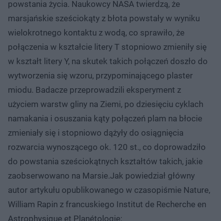
powstania życia. Naukowcy NASA twierdzą, że
marsjańskie sześciokąty z błota powstały w wyniku
wielokrotnego kontaktu z wodą, co sprawiło, że
połączenia w kształcie litery T stopniowo zmieniły się
w kształt litery Y, na skutek takich połączeń doszło do
wytworzenia się wzoru, przypominającego plaster
miodu. Badacze przeprowadzili eksperyment z
użyciem warstw gliny na Ziemi, po dziesięciu cyklach
namakania i osuszania kąty połączeń plam na błocie
zmieniały się i stopniowo dążyły do osiągnięcia
rozwarcia wynoszącego ok. 120 st., co doprowadziło
do powstania sześciokątnych kształtów takich, jakie
zaobserwowano na Marsie.Jak powiedział główny
autor artykułu opublikowanego w czasopiśmie Nature,
William Rapin z francuskiego Institut de Recherche en
Astrophysique et Planétologie: