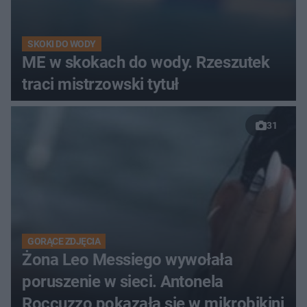
SKOKI DO WODY
ME w skokach do wody. Rzeszutek
traci mistrzowski tytuł
31
GORĄCE ZDJĘCIA
Żona Leo Messiego wywołała
poruszenie w sieci. Antonela
Roccuzzo pokazała się w mikrobikini