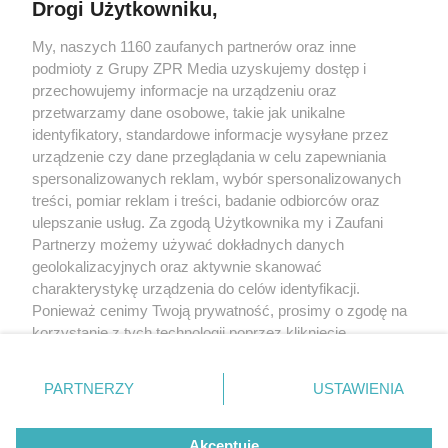
Drogi Użytkowniku,
My, naszych 1160 zaufanych partnerów oraz inne
Żaden utwór zamieszczony w serwisie nie może być powielany i
podmioty z Grupy ZPR Media uzyskujemy dostęp i
rozpowszechniany lub dalej rozpowszechniany w jakikolwiek sposób (w
tym także elektroniczny lub mechaniczny) na jakimkolwiek polu
przechowujemy informacje na urządzeniu oraz
eksploatacji w jakiejkolwiek formie, włącznie z umieszczaniem w Internecie
przetwarzamy dane osobowe, takie jak unikalne
bez pisemnej zgody właściciela praw. Jakiekolwiek użycie lub
wykorzystanie utworów w całości lub w części z naruszeniem prawa, tzn.
identyfikatory, standardowe informacje wysyłane przez
bez właściwej zgody, jest zabronione pod groźbą kary i może być ścigane
urządzenie czy dane przeglądania w celu zapewniania
prawnie.
spersonalizowanych reklam, wybór spersonalizowanych
treści, pomiar reklam i treści, badanie odbiorców oraz
ulepszanie usług. Za zgodą Użytkownika my i Zaufani
Partnerzy możemy używać dokładnych danych
geolokalizacyjnych oraz aktywnie skanować
charakterystykę urządzenia do celów identyfikacji.
O nas
Ponieważ cenimy Twoją prywatność, prosimy o zgodę na
korzystanie z tych technologii poprzez kliknięcie
Informacje prawne
„Akceptuję”. Zgoda jest dobrowolna i zawsze możesz ją
zmienić/wycofać klikając przycisk ustawień prywatności
Nasze serwisy
PARTNERZY
USTAWIENIA
znajdujący się w lewym dolnym rogu strony
. Niektóre
rodzaje przetwarzania danych nie wymagają zgody
© 2026 Grupa ZPR Media
Akceptuję
użytkownika, ale masz prawo sprzeciwić się takiemu