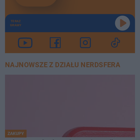
TERAZ
GRAMY
NAJNOWSZE Z DZIAŁU NERDSFERA
ZAKUPY