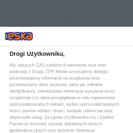
Drogi Użytkowniku,
My, naszych 1162 zaufanych partnerów oraz inne
Żaden utwór zamieszczony w serwisie nie może być powielany i
podmioty z Grupy ZPR Media uzyskujemy dostęp i
rozpowszechniany lub dalej rozpowszechniany w jakikolwiek sposób (w
przechowujemy informacje na urządzeniu oraz
tym także elektroniczny lub mechaniczny) na jakimkolwiek polu
eksploatacji w jakiejkolwiek formie, włącznie z umieszczaniem w
przetwarzamy dane osobowe, takie jak unikalne
Internecie bez pisemnej zgody właściciela praw. Jakiekolwiek użycie lub
identyfikatory, standardowe informacje wysyłane przez
wykorzystanie utworów w całości lub w części z naruszeniem prawa,
tzn. bez właściwej zgody, jest zabronione pod groźbą kary i może być
urządzenie czy dane przeglądania w celu zapewniania
ścigane prawnie.
spersonalizowanych reklam, wybór spersonalizowanych
treści, pomiar reklam i treści, badanie odbiorców oraz
ulepszanie usług. Za zgodą Użytkownika my i Zaufani
Partnerzy możemy używać dokładnych danych
geolokalizacyjnych oraz aktywnie skanować