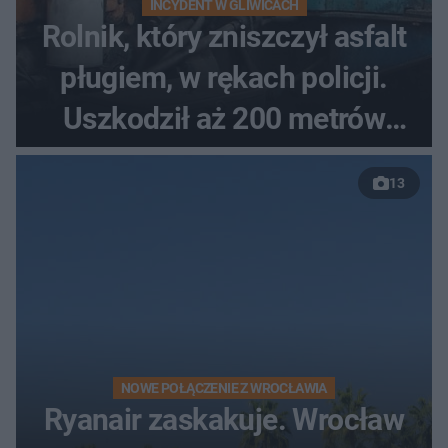
INCYDENT W GLIWICACH
Rolnik, który zniszczył asfalt
pługiem, w rękach policji.
Uszkodził aż 200 metrów
nowej drogi
13
NOWE POŁĄCZENIE Z WROCŁAWIA
Ryanair zaskakuje. Wrocław