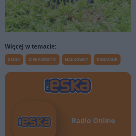
SMOK
CIEKAWOSTKI
NAUKOWCY
DINOZAUR
Radio Online