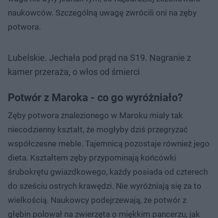
naukowców. Szczególną uwagę zwrócili oni na zęby
potwora.
Lubelskie. Jechała pod prąd na S19. Nagranie z
kamer przeraża, o włos od śmierci
Potwór z Maroka - co go wyróżniało?
Zęby potwora znalezionego w Maroku miały tak
niecodzienny kształt, że mogłyby dziś przegryzać
współczesne meble. Tajemnicą pozostaje również jego
dieta. Kształtem zęby przypominają końcówki
śrubokrętu gwiazdkowego, każdy posiada od czterech
do sześciu ostrych krawędzi. Nie wyróżniają się za to
wielkością. Naukowcy podejrzewają, że potwór z
głębin polował na zwierzęta o miękkim pancerzu, jak