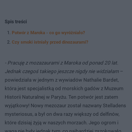
Spis treści
Potwór z Maroka - co go wyróżniało?
Czy smoki istniały przed dinozaurami?
- Pracuję z mozazaurami z Maroka od ponad 20 lat.
Jednak czegoś takiego jeszcze nigdy nie widziałam
–
powiedziała w jednym z wywiadów Nathalie Bardet,
która jest specjalistką od morskich gadów z Muzeum
Historii Naturalnej w Paryżu. Ten potwór jest zatem
wyjątkowy! Nowy mezozaur został nazwany Stelladens
mysteriosus, a był on dwa razy większy od delfinów,
które dzisiaj żyją w naszych morzach. Jego ogrom i
waga nie były jednak tym, co najbardziej zszokowało