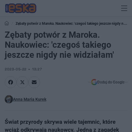
Zębaty potwór z Maroka. Naukowiec: 'czegoś takiego jeszcze nigdy nie
widziałam'
Zębaty potwór z Maroka.
Naukowiec: 'czegoś takiego
jeszcze nigdy nie widziałam'
2023-05-22
13:27
Dodaj do Google
Anna Maria Kurek
Świat przyrody skrywa wiele tajemnic, które
wciąż odkrywają naukowcy. Jedną z zagadek