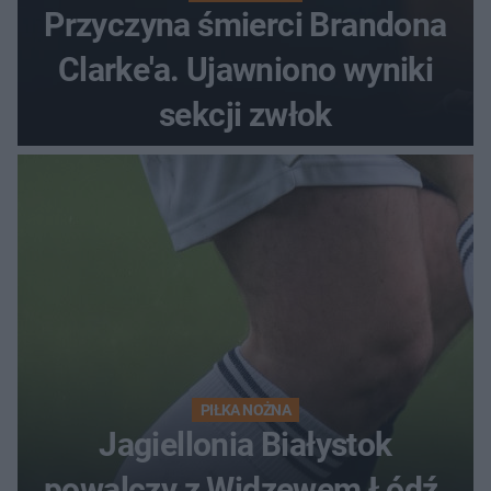
Przyczyna śmierci Brandona
Clarke'a. Ujawniono wyniki
sekcji zwłok
PIŁKA NOŻNA
Jagiellonia Białystok
powalczy z Widzewem Łódź.