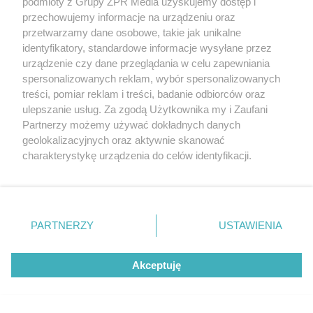
podmioty z Grupy ZPR Media uzyskujemy dostęp i
przechowujemy informacje na urządzeniu oraz
TENIS
przetwarzamy dane osobowe, takie jak unikalne
Iga Świątek poznała kolejną
identyfikatory, standardowe informacje wysyłane przez
rywalkę w WTA Toronto. Czy
urządzenie czy dane przeglądania w celu zapewniania
spersonalizowanych reklam, wybór spersonalizowanych
Polka zrewanżuje się za
treści, pomiar reklam i treści, badanie odbiorców oraz
ulepszanie usług. Za zgodą Użytkownika my i Zaufani
ostatnią porażkę?
Partnerzy możemy używać dokładnych danych
geolokalizacyjnych oraz aktywnie skanować
charakterystykę urządzenia do celów identyfikacji.
Ponieważ cenimy Twoją prywatność, prosimy o zgodę na
korzystanie z tych technologii poprzez kliknięcie
„Akceptuję”. Zgoda jest dobrowolna i zawsze możesz ją
zmienić/wycofać klikając przycisk ustawień prywatności
PARTNERZY
USTAWIENIA
znajdujący się w lewym dolnym rogu strony
. Niektóre
rodzaje przetwarzania danych nie wymagają zgody
Akceptuję
użytkownika, ale masz prawo sprzeciwić się takiemu
przetwarzaniu. Preferencje będą miały zastosowanie tylko
ŻUŻEL
na tej witrynie.
Abramczyk Polonia