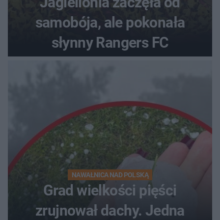
Jagiellonia zaczęła od
samobója, ale pokonała
słynny Rangers FC
NAWAŁNICA NAD POLSKĄ
Grad wielkości pięści
zrujnował dachy. Jedna