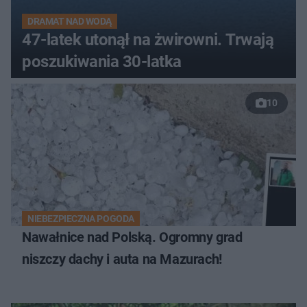
DRAMAT NAD WODĄ
47-latek utonął na żwirowni. Trwają
poszukiwania 30-latka
10
NIEBEZPIECZNA POGODA
Nawałnice nad Polską. Ogromny grad
niszczy dachy i auta na Mazurach!