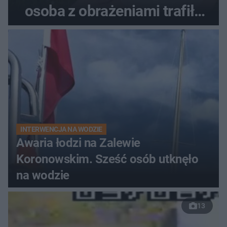
osoba z obrażeniami trafiła
do szpitala
INTERWENCJA NA WODZIE
Awaria łodzi na Zalewie
Koronowskim. Sześć osób utknęło
na wodzie
13