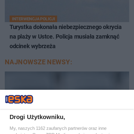
INTERWENCJA POLICJI
Turystka dokonała niebezpiecznego okrycia
na plaży w Ustce. Policja musiała zamknąć
odcinek wybrzeża
NAJNOWSZE NEWSY:
Drogi Użytkowniku,
My, naszych 1162 zaufanych partnerów oraz inne