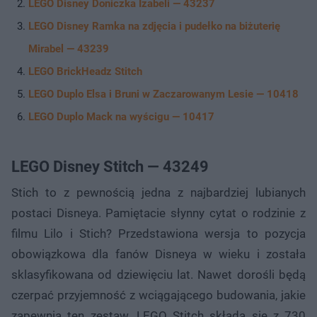
LEGO Disney Doniczka Izabeli — 43237
LEGO Disney Ramka na zdjęcia i pudełko na biżuterię
Mirabel — 43239
LEGO BrickHeadz Stitch
LEGO Duplo Elsa i Bruni w Zaczarowanym Lesie — 10418
LEGO Duplo Mack na wyścigu — 10417
LEGO Disney Stitch — 43249
Stich to z pewnością jedna z najbardziej lubianych
postaci Disneya. Pamiętacie słynny cytat o rodzinie z
filmu Lilo i Stich? Przedstawiona wersja to pozycja
obowiązkowa dla fanów Disneya w wieku i została
sklasyfikowana od dziewięciu lat. Nawet dorośli będą
czerpać przyjemność z wciągającego budowania, jakie
zapewnia ten zestaw. LEGO Stitch składa się z 730