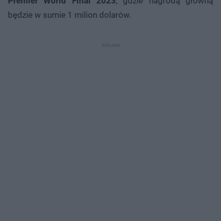
Premier World Final 2023
, gdzie nagrodą główną
będzie w sumie 1 milion dolarów.