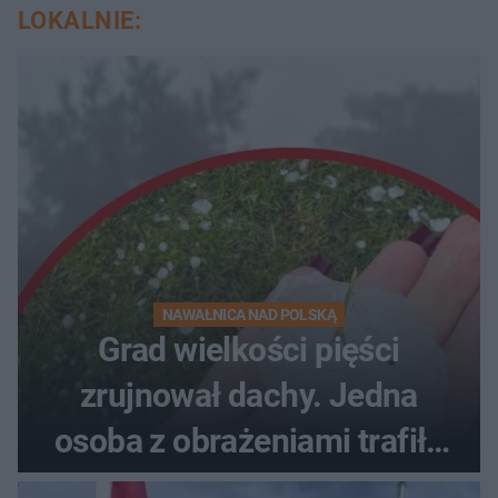
LOKALNIE:
NAWAŁNICA NAD POLSKĄ
Grad wielkości pięści
zrujnował dachy. Jedna
osoba z obrażeniami trafiła
do szpitala