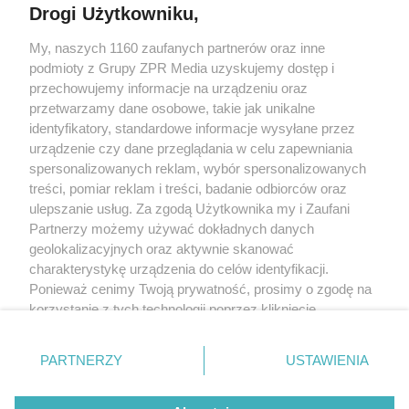
Drogi Użytkowniku,
My, naszych 1160 zaufanych partnerów oraz inne
Żaden utwór zamieszczony w serwisie nie może być powielany i
podmioty z Grupy ZPR Media uzyskujemy dostęp i
rozpowszechniany lub dalej rozpowszechniany w jakikolwiek sposób (w
tym także elektroniczny lub mechaniczny) na jakimkolwiek polu
przechowujemy informacje na urządzeniu oraz
eksploatacji w jakiejkolwiek formie, włącznie z umieszczaniem w Internecie
przetwarzamy dane osobowe, takie jak unikalne
bez pisemnej zgody właściciela praw. Jakiekolwiek użycie lub
wykorzystanie utworów w całości lub w części z naruszeniem prawa, tzn.
identyfikatory, standardowe informacje wysyłane przez
bez właściwej zgody, jest zabronione pod groźbą kary i może być ścigane
urządzenie czy dane przeglądania w celu zapewniania
prawnie.
spersonalizowanych reklam, wybór spersonalizowanych
treści, pomiar reklam i treści, badanie odbiorców oraz
ulepszanie usług. Za zgodą Użytkownika my i Zaufani
Partnerzy możemy używać dokładnych danych
geolokalizacyjnych oraz aktywnie skanować
charakterystykę urządzenia do celów identyfikacji.
O nas
Ponieważ cenimy Twoją prywatność, prosimy o zgodę na
korzystanie z tych technologii poprzez kliknięcie
Informacje prawne
„Akceptuję”. Zgoda jest dobrowolna i zawsze możesz ją
zmienić/wycofać klikając przycisk ustawień prywatności
Nasze serwisy
PARTNERZY
USTAWIENIA
znajdujący się w lewym dolnym rogu strony
. Niektóre
rodzaje przetwarzania danych nie wymagają zgody
© 2026 Grupa ZPR Media