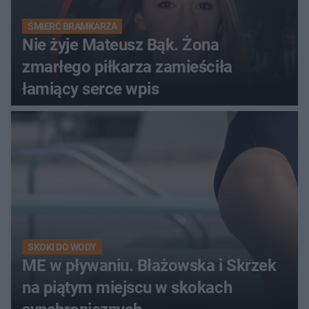
ŚMIERĆ BRAMKARZA
Nie żyje Mateusz Bąk. Żona
zmarłego piłkarza zamieściła
łamiący serce wpis
SKOKI DO WODY
ME w pływaniu. Błażowska i Skrzek
na piątym miejscu w skokach