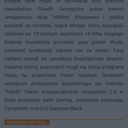
Kolejne dwie mapy to dominacja oraz kontrola
zawodników Cloud9. Szczególny pokaz swoich
umiejętności Abay "HObbit" Khassenov i spółka
pokazali na ostatniej mapie Mirage, którą zwyciężyli
zaledwie po 19-rundach rezultatem 16-3!Na drugiego
finalistę musieliśmy poczekać parę godzin dłużej,
ponieważ rywalizacja zabrała nas za ocean. Tutaj
najlepsi okazali się zawodnicy Brazylijskiego zespołu
Imperial, którzy poszczycić mogli się jedną przegraną
mapą na przestrzeni trzech spotkań. Świetnym
występem podopieczni legendarnego już Gabriela
"FalleN" Toledo przypieczętowali zwycięstwo 2-0 w
finale przeciwko paiN Gaming, ówcześnie pokonując
Complexity oraz Evil Geniuses Black.
POLECANY ARTYKUŁ: