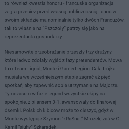
to również kwestia honoru - francuska organizacja
zagra przecież przed własną publicznością i choć w
swoim składzie ma nominalnie tylko dwóch Francuzów,
tak to właśnie na “Pszczoły” patrzy się jako na
reprezentanta gospodarzy.
Niesamowite przeobrażanie przeszły trzy drużyny,
które ledwo zdołały wyjść z fazy pretendentów. Mowa
tu o Team Liquid, Monte i GamerLegion. Cała trójka
musiała we wcześniejszym etapie zagrać aż pięć
spotkań, aby zapewnić sobie utrzymanie na Majorze.
Tymczasem w fazie legend wszystkie ekipy na
spokojnie, z bilansem 3-1, awansowały do finałowej
ósemki. Polskich kibiców może to cieszyć, gdyż w
Monte występuje Szymon “kRaSnaL” Mrozek, zaś w GL
Kamil “siuhy” Szkaradek.