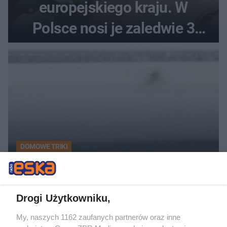
europejskiego kraju. W
Polsce nosi je zaledwie 3
kobiety
DOMOWE TRIKI
Zwilż kartkę i połóż na parapecie.
Żadna mucha nie wleci do twojego
domu
Drogi Użytkowniku,
My, naszych 1162 zaufanych partnerów oraz inne