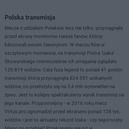
Polska transmisja
Mecze z udziałem Polaków, lecz nie tylko. przyciągnęły
przed ekrany monitorów rzesze fanów, którzy
kibicowali swoim faworytom. W meczu 9ine w
szczytowym momencie, na transmisji Piotra ‘izaka’
Skowyrskiego równocześnie ich zmagania oglądało
120 819 widzów. Cała faza legend to ponad 41 godzin
transmisji, która przyciągnęła 624 551 unikalnych
widzów, co przełożyło się na 3,4 mln wyświetleń na
żywo. Jest to kolejny spektakularny wynik transmisji na
jego kanale. Przypomnijmy - w 2016 roku mecz
Virtus.pro zgromadził przed ekranami ponad 128 tys.
widzów i jest to aktualny rekord Izaka - czy tegoroczny
Major go przebije? Przekonamy się już w