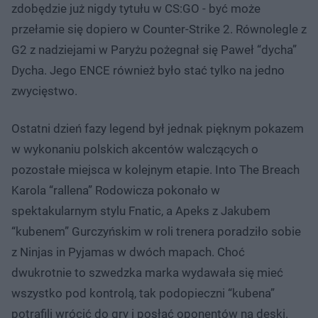
zdobędzie już nigdy tytułu w CS:GO - być może
przełamie się dopiero w Counter-Strike 2. Równolegle z
G2 z nadziejami w Paryżu pożegnał się Paweł “dycha”
Dycha. Jego ENCE również było stać tylko na jedno
zwycięstwo.
Ostatni dzień fazy legend był jednak pięknym pokazem
w wykonaniu polskich akcentów walczących o
pozostałe miejsca w kolejnym etapie. Into The Breach
Karola “rallena” Rodowicza pokonało w
spektakularnym stylu Fnatic, a Apeks z Jakubem
“kubenem” Gurczyńskim w roli trenera poradziło sobie
z Ninjas in Pyjamas w dwóch mapach. Choć
dwukrotnie to szwedzka marka wydawała się mieć
wszystko pod kontrolą, tak podopieczni “kubena”
potrafili wrócić do gry i posłać oponentów na deski.