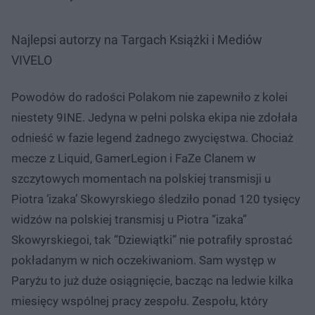
Najlepsi autorzy na Targach Książki i Mediów
VIVELO
Powodów do radości Polakom nie zapewniło z kolei
niestety 9INE. Jedyna w pełni polska ekipa nie zdołała
odnieść w fazie legend żadnego zwycięstwa. Chociaż
mecze z Liquid, GamerLegion i FaZe Clanem w
szczytowych momentach na polskiej transmisji u
Piotra ‘izaka’ Skowyrskiego śledziło ponad 120 tysięcy
widzów na polskiej transmisj u Piotra “izaka”
Skowyrskiegoi, tak “Dziewiątki” nie potrafiły sprostać
pokładanym w nich oczekiwaniom. Sam występ w
Paryżu to już duże osiągnięcie, bacząc na ledwie kilka
miesięcy wspólnej pracy zespołu. Zespołu, który