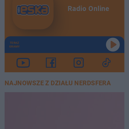
Radio Online
TERAZ
GRAMY
NAJNOWSZE Z DZIAŁU NERDSFERA