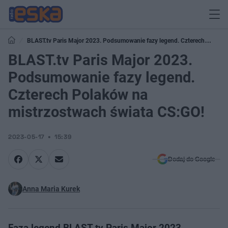
BLAST.tv Paris Major 2023. Podsumowanie fazy legend. Czterech
Polaków na mistrzostwach świata CS:GO!
BLAST.tv Paris Major 2023.
Podsumowanie fazy legend.
Czterech Polaków na
mistrzostwach świata CS:GO!
2023-05-17
15:39
Dodaj do Google
Anna Maria Kurek
Faza legend BLAST.tv Paris Major 2023