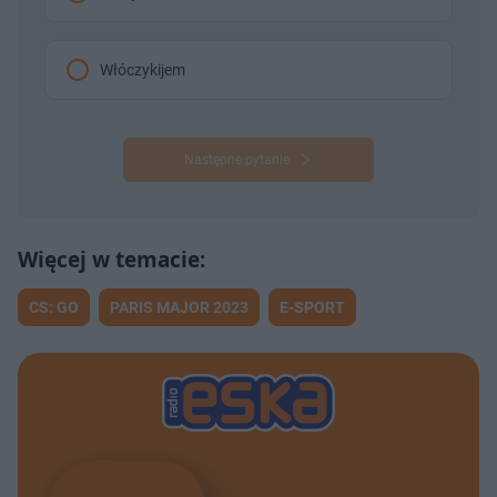
Włóczykijem
Następne pytanie
CS: GO
PARIS MAJOR 2023
E-SPORT