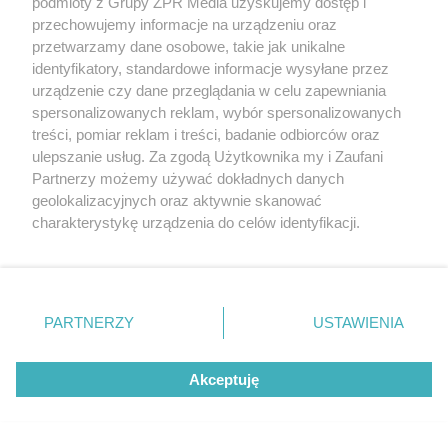
podmioty z Grupy ZPR Media uzyskujemy dostęp i
przechowujemy informacje na urządzeniu oraz
przetwarzamy dane osobowe, takie jak unikalne
identyfikatory, standardowe informacje wysyłane przez
urządzenie czy dane przeglądania w celu zapewniania
spersonalizowanych reklam, wybór spersonalizowanych
treści, pomiar reklam i treści, badanie odbiorców oraz
ulepszanie usług. Za zgodą Użytkownika my i Zaufani
Partnerzy możemy używać dokładnych danych
PIELĘGNACJA BORÓWKI
geolokalizacyjnych oraz aktywnie skanować
Zrób to po zebraniu borówek, a za
charakterystykę urządzenia do celów identyfikacji.
Ponieważ cenimy Twoją prywatność, prosimy o zgodę na
rok zbiory będą obfite
korzystanie z tych technologii poprzez kliknięcie
„Akceptuję”. Zgoda jest dobrowolna i zawsze możesz ją
zmienić/wycofać klikając przycisk ustawień prywatności
PARTNERZY
USTAWIENIA
znajdujący się w lewym dolnym rogu strony
. Niektóre
rodzaje przetwarzania danych nie wymagają zgody
Akceptuję
użytkownika, ale masz prawo sprzeciwić się takiemu
przetwarzaniu. Preferencje będą miały zastosowanie tylko
na tej witrynie.