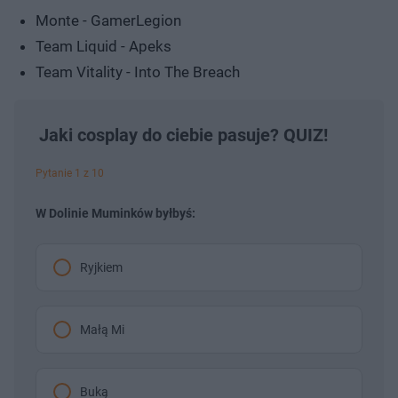
Monte - GamerLegion
Team Liquid - Apeks
Team Vitality - Into The Breach
Jaki cosplay do ciebie pasuje? QUIZ!
Pytanie 1 z 10
W Dolinie Muminków byłbyś:
Ryjkiem
Małą Mi
Buką