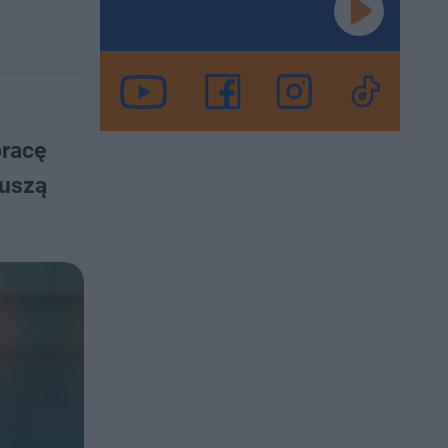
pracę
ruszą