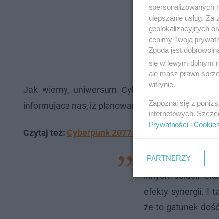
spersonalizowanych re
ulepszanie usług. Za
geolokalizacyjnych or
cenimy Twoją prywatno
Zgoda jest dobrowoln
się w lewym dolnym r
ale masz prawo sprzec
witrynie.
Jak wiemy, uniwersum Cyberpunka 2077 ma być
Zapoznaj się z poniż
informujące nas, iż planowane są kolejne działan
internetowych. Szcze
Prywatności
i
Cookie
Czytaj też:
Cyberpunk 2077 z dużymi planami na pr
PARTNERZY
"Chcemy, żeby każ
innych polach eks
efekty synergii. I
że to gatunek dość