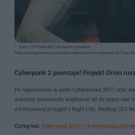
Autor: CD Project RED/ Archiwum prywatne
https://techgameworld.com/keanu-reeves-torna-in-cyberpunk-2077-col-dlc
Cyberpunk 2 powstaje! Projekt Orion rusz
Po naprawieniu w pełni Cyberpunka 2077 oraz w
wreszcie przerzuciło większość sił do pracy nad
o kontynuacji przygód z Night City. Według CEO R
Czytaj też:
Cyberpunk 2077 — kontynuacja otrzyma 