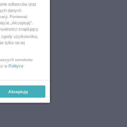
anie odbiorców oraz
nych danych
kacji. Ponieważ
ięcie „Akceptuję”.
ywatności znajdujący
ą zgody użytkownika,
 tylko na tej
cińskiego,
 naszych serwisów
esz w
Polityce
e koniec
Akceptuję