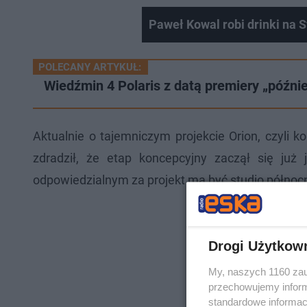
Paweł Kowal robi drinki na 
POLECANY ARTYKUŁ:
Wiedźmin 4 Polaris z datą premiery „późnie
Aktualnie o tajemniczym projekcie Orion, czyli 
zdradził, że etap koncepcyjny zaczął się już
odpowiedzialnym za projekt ma być studio półno
Drogi Użytkow
My, naszych 1160 zau
przechowujemy informa
standardowe informac