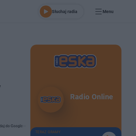
Słuchaj radia
Menu
w
Radio Online
daj do Google
TERAZ GRAMY