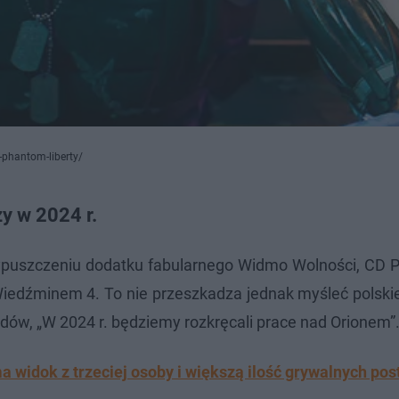
-phantom-liberty/
y w 2024 r.
ypuszczeniu dodatku fabularnego Widmo Wolności, CD P
 Wiedźminem 4. To nie przeszkadza jednak myśleć polsk
edów, „W 2024 r. będziemy rozkręcali prace nad Orionem”
widok z trzeciej osoby i większą ilość grywalnych pos