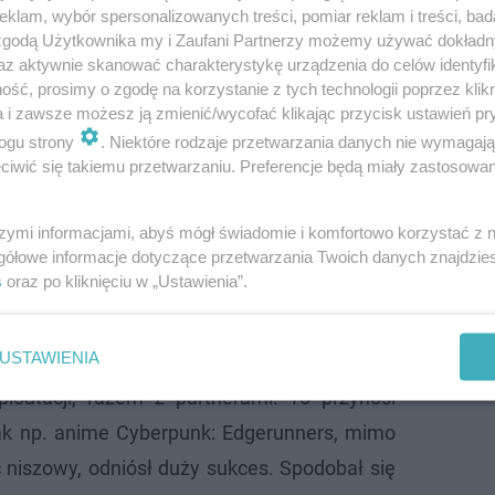
klam, wybór spersonalizowanych treści, pomiar reklam i treści, bad
 zgodą Użytkownika my i Zaufani Partnerzy możemy używać dokład
az aktywnie skanować charakterystykę urządzenia do celów identyfi
ść, prosimy o zgodę na korzystanie z tych technologii poprzez klikn
a i zawsze możesz ją zmienić/wycofać klikając przycisk ustawień pr
ogu strony
. Niektóre rodzaje przetwarzania danych nie wymagaj
iwić się takiemu przetwarzaniu. Preferencje będą miały zastosowanie
 stale rozwijane, o czym świadczą słowa Adama Ki
szymi informacjami, abyś mógł świadomie i komfortowo korzystać z
ia filmowe z wykorzystaniem uniwersum.
gółowe informacje dotyczące przetwarzania Twoich danych znajdzi
s
oraz po kliknięciu w „Ustawienia”.
zyszłość. CD Project RED odsłania karty. To jeszcze ni
USTAWIENIA
de z naszych IP było też wykorzystywane na
ploatacji, razem z partnerami. To przynosi
 tak np. anime Cyberpunk: Edgerunners, mimo
 niszowy, odniósł duży sukces. Spodobał się