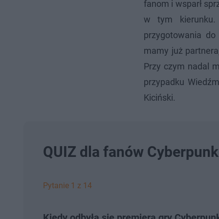
fanom i wsparł spr
w tym kierunku. 
przygotowania do 
mamy już partnera,
Przy czym nadal m
przypadku Wiedźm
Kiciński.
QUIZ dla fanów Cyberpunk 
Pytanie 1 z 14
Kiedy odbyła się premiera gry Cyberpun