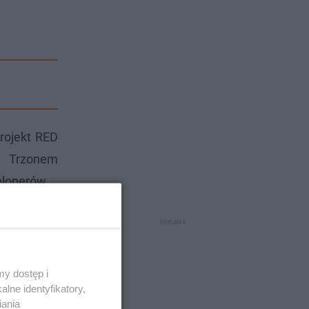
rojekt RED
". Trzonem
eloperów.
y dostęp i
lne identyfikatory,
iania