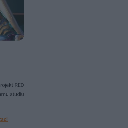
rojekt RED
iemu studiu
.
taci