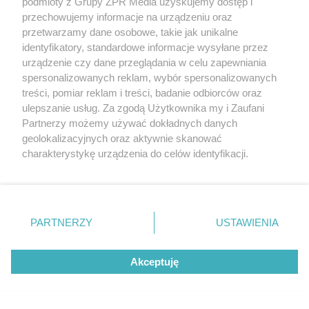
podmioty z Grupy ZPR Media uzyskujemy dostęp i
przechowujemy informacje na urządzeniu oraz
przetwarzamy dane osobowe, takie jak unikalne
identyfikatory, standardowe informacje wysyłane przez
urządzenie czy dane przeglądania w celu zapewniania
spersonalizowanych reklam, wybór spersonalizowanych
treści, pomiar reklam i treści, badanie odbiorców oraz
ulepszanie usług. Za zgodą Użytkownika my i Zaufani
Partnerzy możemy używać dokładnych danych
geolokalizacyjnych oraz aktywnie skanować
charakterystykę urządzenia do celów identyfikacji.
Ponieważ cenimy Twoją prywatność, prosimy o zgodę na
korzystanie z tych technologii poprzez kliknięcie
„Akceptuję”. Zgoda jest dobrowolna i zawsze możesz ją
zmienić/wycofać klikając przycisk ustawień prywatności
Żaden utwór zamieszczony w serwisie nie może być powielany i
PARTNERZY
USTAWIENIA
znajdujący się w lewym dolnym rogu strony
. Niektóre
rozpowszechniany lub dalej rozpowszechniany w jakikolwiek sposób (w
tym także elektroniczny lub mechaniczny) na jakimkolwiek polu
rodzaje przetwarzania danych nie wymagają zgody
eksploatacji w jakiejkolwiek formie, włącznie z umieszczaniem w
Akceptuję
użytkownika, ale masz prawo sprzeciwić się takiemu
Internecie bez pisemnej zgody właściciela praw. Jakiekolwiek użycie lub
wykorzystanie utworów w całości lub w części z naruszeniem prawa,
przetwarzaniu. Preferencje będą miały zastosowanie tylko
tzn. bez właściwej zgody, jest zabronione pod groźbą kary i może być
na tej witrynie.
ścigane prawnie.