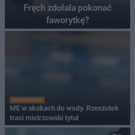
Fręch zdołała pokonać
faworytkę?
SKOKI DO WODY
ME w skokach do wody. Rzeszutek
traci mistrzowski tytuł