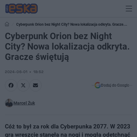
Cyberpunk Orion bez Night City? Nowa lokalizacja odkryta. Gracze
świętują
Cyberpunk Orion bez Night
City? Nowa lokalizacja odkryta.
Gracze świętują
2024-06-01
18:52
Dodaj do Google
Marcel Żuk
Cóż to był za rok dla Cyberpunka 2077. W 2023
gra wreszcie stanęła na nogi i mogła odetchnąć