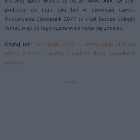
Marvel’s Spider-Man 2 za to, że Nowy Jork był zbyt
podobny do tego, jaki był w pierwszej części.
Kontynuacja Cyberpunk 2077 to i tak bardzo odległy
temat, więc do tego czasu wiele może się zmienić.
Czytaj też:
Cyberpunk 2077 — kontynuacja otrzyma
widok z trzeciej osoby i większą ilość grywalnych
postaci