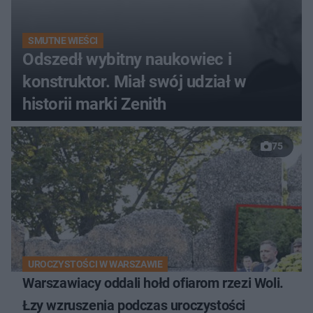
SMUTNE WIEŚCI
Odszedł wybitny naukowiec i
konstruktor. Miał swój udział w
historii marki Zenith
75
UROCZYSTOŚCI W WARSZAWIE
Warszawiacy oddali hołd ofiarom rzezi Woli.
Łzy wzruszenia podczas uroczystości