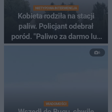
NIETYPOWA INTERWENCJA
Kobieta rodziła na stacji
paliw. Policjant odebrał
poród. "Paliwo za darmo lub
50 %!"
6
WIADOMOŚCI
Wszedł do Bugu, chwilę