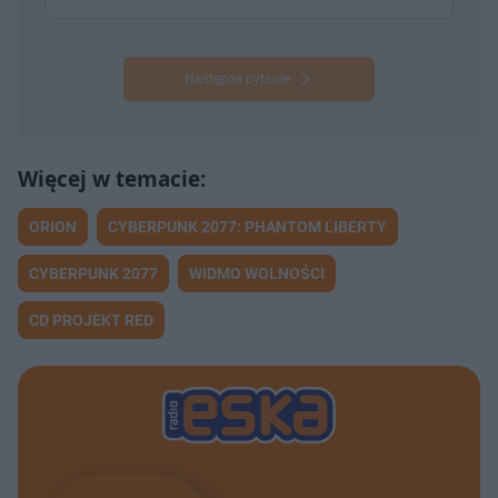
Następne pytanie
ORION
CYBERPUNK 2077: PHANTOM LIBERTY
CYBERPUNK 2077
WIDMO WOLNOŚCI
CD PROJEKT RED