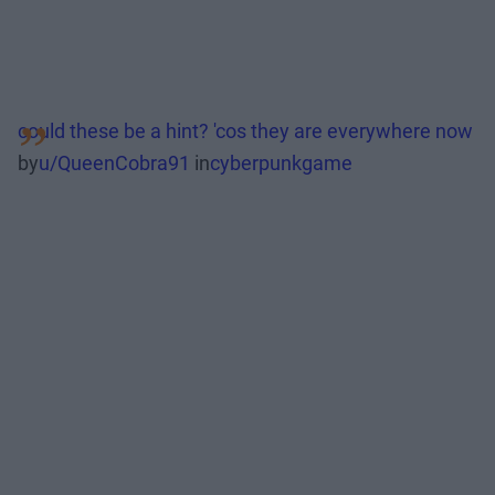
could these be a hint? 'cos they are everywhere now
by
u/QueenCobra91
in
cyberpunkgame