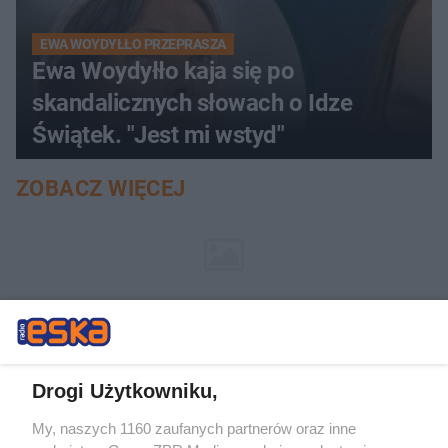
EWA WOYDYŁŁO PRZEPRASZA
Ewa Woydyłło kaja się po
skandalicznych słowach o Idze
Świątek. "Jest mi wstyd"
ZOBACZ WIĘCEJ
Drogi Użytkowniku,
My, naszych 1160 zaufanych partnerów oraz inne