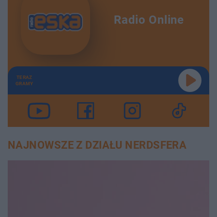
Radio Online
TERAZ
GRAMY
NAJNOWSZE Z DZIAŁU NERDSFERA