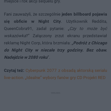
miejsce i rok akcji sequelu gry.
Fani zauważyli, że szczególnie
jeden billboard pojawia
się obficie w Night City
. Użytkownik Reddita,
QueenCobra91, zadał pytanie: „
Czy to może być
wskazówka
?” Załączony zrzut ekranu przedstawiał
reklamę Night Corp, która brzmiała: „
Podróż z Chicago
do Night City w niecałe trzy godziny. Bez obaw.
Nadejdzie w 2080 roku
”.
Czytaj też:
Cyberpunk 2077 z obsadą aktorską serialu
live-action. „Idealne” wybory fanów gry CD Projekt RED