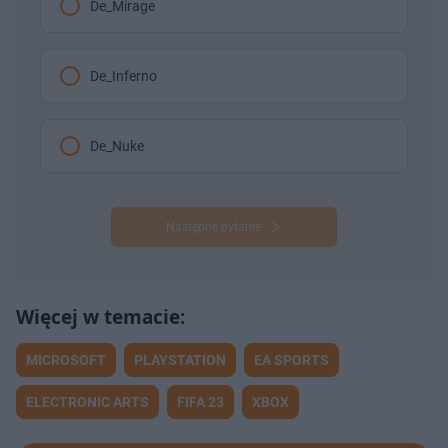
De_Mirage
De_Inferno
De_Nuke
Następne pytanie
MICROSOFT
PLAYSTATION
EA SPORTS
ELECTRONIC ARTS
FIFA 23
XBOX