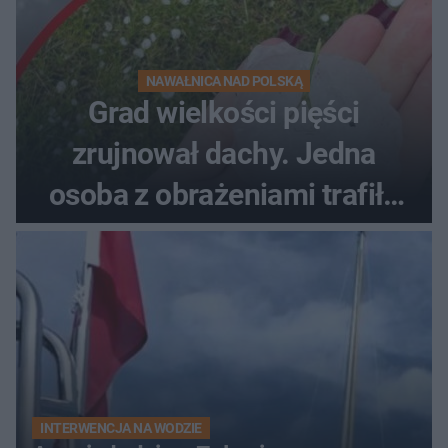
NAWAŁNICA NAD POLSKĄ
Grad wielkości pięści
zrujnował dachy. Jedna
osoba z obrażeniami trafiła
do szpitala
INTERWENCJA NA WODZIE