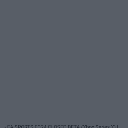
- EA SPORTS FC24 CLOSED BETA (Xbox Series X) |