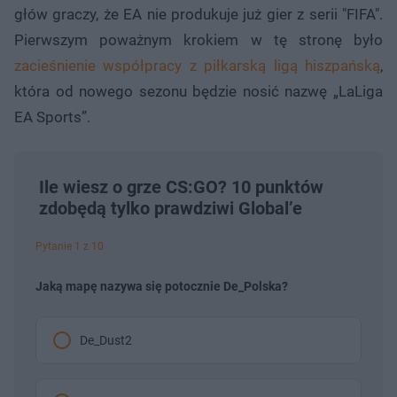
głów graczy, że EA nie produkuje już gier z serii "FIFA".
Pierwszym poważnym krokiem w tę stronę było
zacieśnienie współpracy z piłkarską ligą hiszpańską
,
która od nowego sezonu będzie nosić nazwę „LaLiga
EA Sports”.
Ile wiesz o grze CS:GO? 10 punktów
zdobędą tylko prawdziwi Global’e
Pytanie 1 z 10
Jaką mapę nazywa się potocznie De_Polska?
De_Dust2