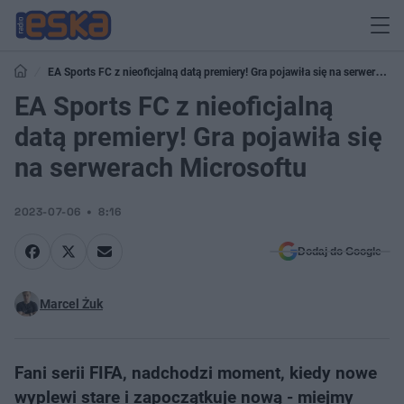
EA Sports FC z nieoficjalną datą premiery! Gra pojawiła się na serwerach
Microsoftu
EA Sports FC z nieoficjalną
datą premiery! Gra pojawiła się
na serwerach Microsoftu
2023-07-06
8:16
Dodaj do Google
Marcel Żuk
Fani serii FIFA, nadchodzi moment, kiedy nowe
wyplewi stare i zapoczątkuje nową - miejmy