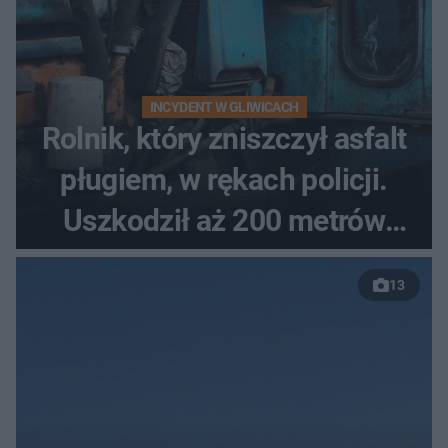
INCYDENT W GLIWICACH
Rolnik, który zniszczył asfalt
pługiem, w rękach policji.
Uszkodził aż 200 metrów
nowej drogi
13