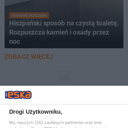
DOMOWE PORZĄDKI
Hiszpański sposób na czystą toaletę.
Rozpuszcza kamień i osady przez
noc
ZOBACZ WIĘCEJ
Drogi Użytkowniku,
My, naszych 1162 zaufanych partnerów oraz inne