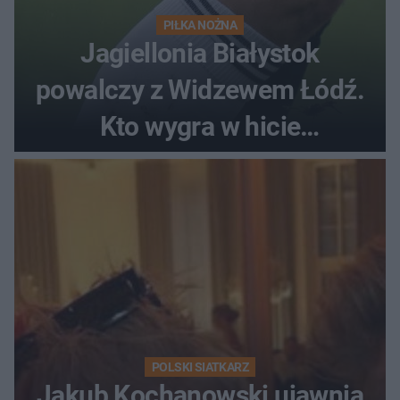
PIŁKA NOŻNA
Jagiellonia Białystok
powalczy z Widzewem Łódź.
Kto wygra w hicie
Ekstraklasy?
POLSKI SIATKARZ
Jakub Kochanowski ujawnia