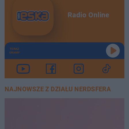
Radio Online
TERAZ
GRAMY
NAJNOWSZE Z DZIAŁU NERDSFERA