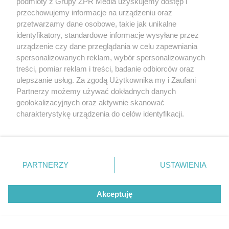
podmioty z Grupy ZPR Media uzyskujemy dostęp i
przechowujemy informacje na urządzeniu oraz
przetwarzamy dane osobowe, takie jak unikalne
identyfikatory, standardowe informacje wysyłane przez
urządzenie czy dane przeglądania w celu zapewniania
spersonalizowanych reklam, wybór spersonalizowanych
treści, pomiar reklam i treści, badanie odbiorców oraz
ulepszanie usług. Za zgodą Użytkownika my i Zaufani
Partnerzy możemy używać dokładnych danych
geolokalizacyjnych oraz aktywnie skanować
charakterystykę urządzenia do celów identyfikacji.
Ponieważ cenimy Twoją prywatność, prosimy o zgodę na
korzystanie z tych technologii poprzez kliknięcie
„Akceptuję”. Zgoda jest dobrowolna i zawsze możesz ją
zmienić/wycofać klikając przycisk ustawień prywatności
PARTNERZY
USTAWIENIA
Żaden utwór zamieszczony w serwisie nie może być powielany i
znajdujący się w lewym dolnym rogu strony
. Niektóre
rozpowszechniany lub dalej rozpowszechniany w jakikolwiek sposób (w
rodzaje przetwarzania danych nie wymagają zgody
tym także elektroniczny lub mechaniczny) na jakimkolwiek polu
Akceptuję
użytkownika, ale masz prawo sprzeciwić się takiemu
eksploatacji w jakiejkolwiek formie, włącznie z umieszczaniem w
Internecie bez pisemnej zgody właściciela praw. Jakiekolwiek użycie lub
przetwarzaniu. Preferencje będą miały zastosowanie tylko
wykorzystanie utworów w całości lub w części z naruszeniem prawa,
na tej witrynie.
tzn. bez właściwej zgody, jest zabronione pod groźbą kary i może być
ścigane prawnie.