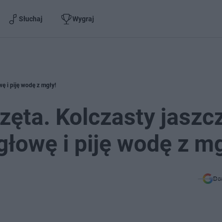
Słuchaj
Wygraj
ę i piję wodę z mgły!
ęta. Kolczasty jaszcz
głowę i piję wodę z mg
Do