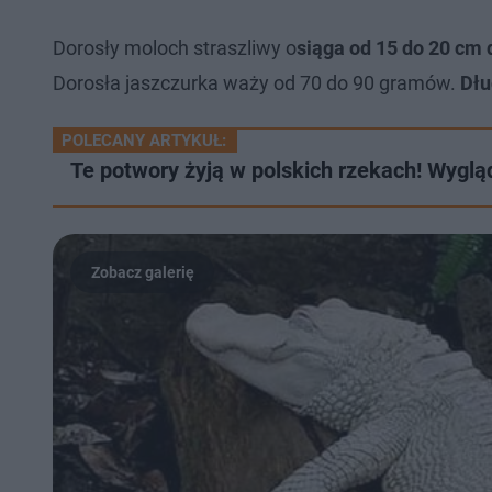
Dorosły moloch straszliwy o
siąga od 15 do 20 cm 
Dorosła jaszczurka waży od 70 do 90 gramów.
Dłu
POLECANY ARTYKUŁ:
Te potwory żyją w polskich rzekach! Wygląd