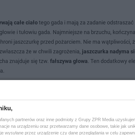
ywają całe ciało
tego gada i mają za zadanie odstraszać
 głowie i tułowiu gada. Najmniejsze na brzuchu, kończyna
hroni jaszczurkę przed pożarciem. Nie ma wątpliwości, ż
zwłaszcza że w chwili zagrożenia,
jaszczurka nadyma si
cha znajduje się tzw.
fałszywa głowa
. Ten dodatkowy e
a.
niku,
fanych partnerów oraz inne podmioty z Grupy ZPR Media uzyskujem
cje na urządzeniu oraz przetwarzamy dane osobowe, takie jak unika
je wysyłane przez urządzenie czy dane przeglądania w celu zapewn