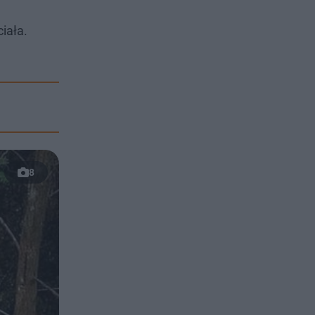
iała.
8