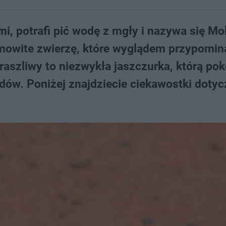
i, potrafi pić wodę z mgły i nazywa się Mo
mowite zwierzę, które wyglądem przypomin
aszliwy to niezwykła jaszczurka, którą po
dów. Poniżej znajdziecie ciekawostki doty