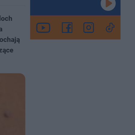
loch
a
kochają
czące