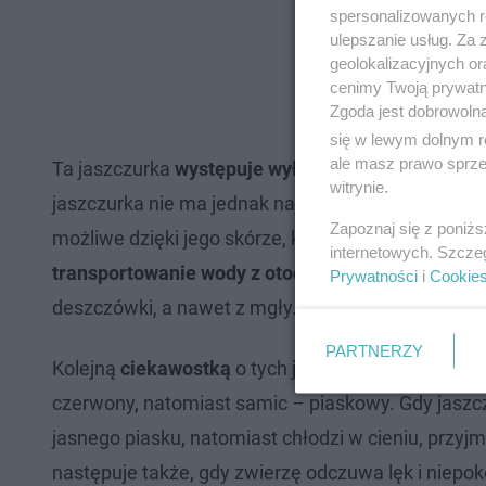
spersonalizowanych re
ulepszanie usług. Za
geolokalizacyjnych or
cenimy Twoją prywatno
Zgoda jest dobrowoln
się w lewym dolnym r
ale masz prawo sprzec
Ta jaszczurka
występuje wyłącznie w Australii
na 
witrynie.
jaszczurka nie ma jednak najmniejszego problem
Zapoznaj się z poniż
możliwe dzięki jego skórze, którą pokrywają kanali
internetowych. Szcze
transportowanie wody z otoczenia prosto do pysk
Prywatności
i
Cookie
deszczówki, a nawet z mgły.
PARTNERZY
Kolejną
ciekawostką
o tych jaszczurach jest fakt, 
czerwony, natomiast samic – piaskowy. Gdy jaszczu
jasnego piasku, natomiast chłodzi w cieniu, przyjm
następuje także, gdy zwierzę odczuwa lęk i niepok