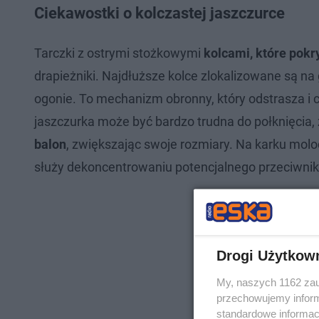
Ciekawostki o kolczastej jaszczurce
Tarczki z ostrymi stożkowymi
kolcami, które pokr
drapieżniki. Najdłuższe kolce zlokalizowane są na
ogonie. To mechanizm obronny, który odstrasza i c
jaszczurka może być bardzo trudna do połknięcia, 
balon
, zwiększając swoje rozmiary. Na karku molo
służy dekoncentrowaniu potencjalnego przeciwnik
Drogi Użytkow
My, naszych 1162 zau
przechowujemy informa
standardowe informac