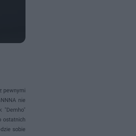
 z pewnymi
zaNNNA nie
yk "Demho"
 ostatnich
dzie sobie