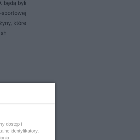
A będą byli
-sportowej
żyny, które
ash
y dostęp i
lne identyfikatory,
iania