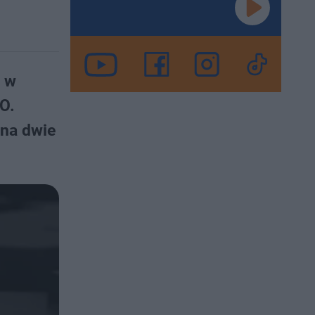
, w
O.
 na dwie