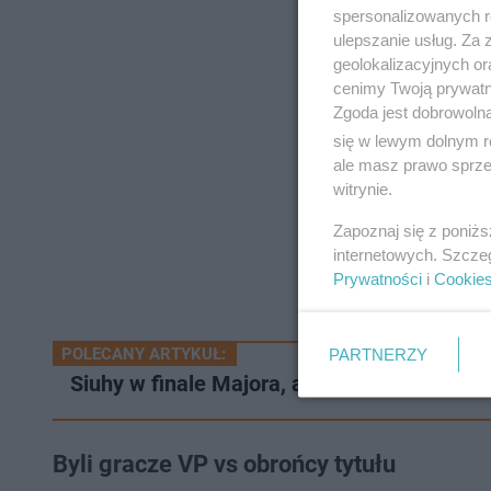
spersonalizowanych re
ulepszanie usług. Za
geolokalizacyjnych or
cenimy Twoją prywatno
Zgoda jest dobrowoln
się w lewym dolnym r
ale masz prawo sprzec
witrynie.
Zapoznaj się z poniż
internetowych. Szcze
Prywatności
i
Cookie
POLECANY ARTYKUŁ:
PARTNERZY
Siuhy w finale Majora, a cadiaN na mapie 
Byli gracze VP vs obrońcy tytułu