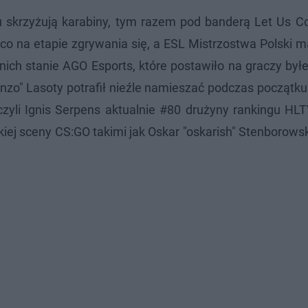
wu skrzyżują karabiny, tym razem pod banderą Let Us C
i co na etapie zgrywania się, a ESL Mistrzostwa Polski m
h stanie AGO Esports, które postawiło na graczy byłe
nzo" Lasoty potrafił nieźle namieszać podczas początku
zyli Ignis Serpens aktualnie #80 drużyny rankingu HLT
j sceny CS:GO takimi jak Oskar "oskarish" Stenborowski 