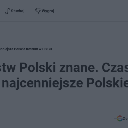
Słuchaj
Wygraj
enniejsze Polskie trofeum w CS:GO
tw Polski znane. Cza
 najcenniejsze Polski
Do