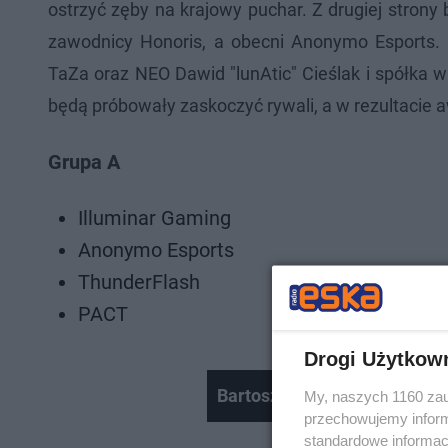
ostrzyć zęby na krajowy puchar. Z drugiej strony
zawodnicy Honoris, a obecni Anonymo Esports. P
TaZa oraz NEO Dawid "lunAtic" Cieślak i spółka w
będą próbowały zaskoczyć rywali, a w rezultacie 
Grupa A
Illuminar Gaming
Anonymo Esports
ThunderFlash
PACT
Drogi Użytkow
Bartosz Bednorz po finale Li
My, naszych 1160 zau
przechowujemy informa
standardowe informac