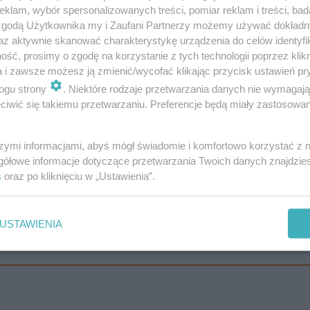
klam, wybór spersonalizowanych treści, pomiar reklam i treści, bad
 zgodą Użytkownika my i Zaufani Partnerzy możemy używać dokład
az aktywnie skanować charakterystykę urządzenia do celów identyfi
ść, prosimy o zgodę na korzystanie z tych technologii poprzez klikn
a i zawsze możesz ją zmienić/wycofać klikając przycisk ustawień pr
ogu strony
. Niektóre rodzaje przetwarzania danych nie wymagaj
iwić się takiemu przetwarzaniu. Preferencje będą miały zastosowanie
szymi informacjami, abyś mógł świadomie i komfortowo korzystać z
gółowe informacje dotyczące przetwarzania Twoich danych znajdzi
s
oraz po kliknięciu w „Ustawienia”.
USTAWIENIA
De_Airport! Heroic kończy przygodę z C…