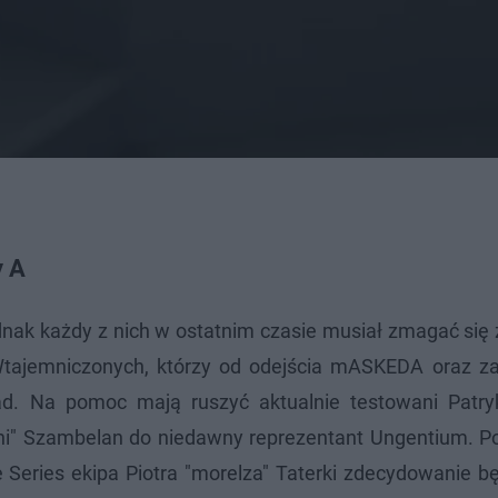
y A
dnak każdy z nich w ostatnim czasie musiał zmagać się
Wtajemniczonych, którzy od odejścia mASKEDA oraz 
ład. Na pomoc mają ruszyć aktualnie testowani Patr
hi" Szambelan do niedawny reprezentant Ungentium. Po
Series ekipa Piotra "morelza" Taterki zdecydowanie bę