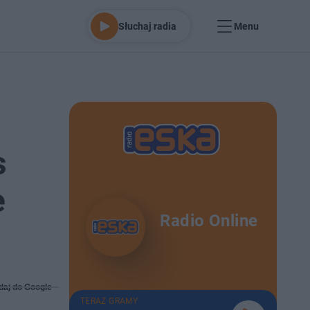
Słuchaj radia
Menu
s
e
Radio Online
daj do Google
TERAZ GRAMY