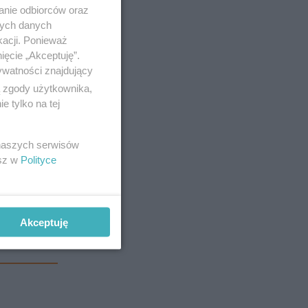
anie odbiorców oraz
nych danych
kacji. Ponieważ
ięcie „Akceptuję”.
ywatności znajdujący
ą zgody użytkownika,
 tylko na tej
 naszych serwisów
esz w
Polityce
Akceptuję