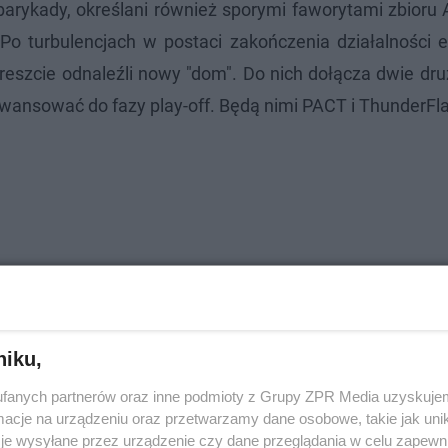
 barykady, określani również sporymi faworytami zbioru 
o turbulencjach w postaci zakończenia działalności e
reszcie odnaleźli nowy "dom". Do nich dołącza dwie dru
awansować do fazy play-off. Będą nimi PACT i ThunderFl
niku,
gi Mistrzów w Turynie
fanych partnerów oraz inne podmioty z Grupy ZPR Media uzyskujem
cje na urządzeniu oraz przetwarzamy dane osobowe, takie jak unika
je wysyłane przez urządzenie czy dane przeglądania w celu zapewn