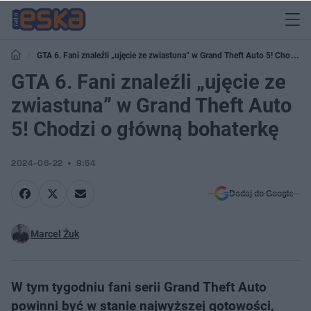
GTA 6. Fani znaleźli „ujęcie ze zwiastuna” w Grand Theft Auto 5! Chodzi o
główną bohaterkę
GTA 6. Fani znaleźli „ujęcie ze
zwiastuna” w Grand Theft Auto
5! Chodzi o główną bohaterkę
2024-06-22
9:54
Dodaj do Google
Marcel Żuk
W tym tygodniu fani serii Grand Theft Auto
powinni być w stanie najwyższej gotowości,