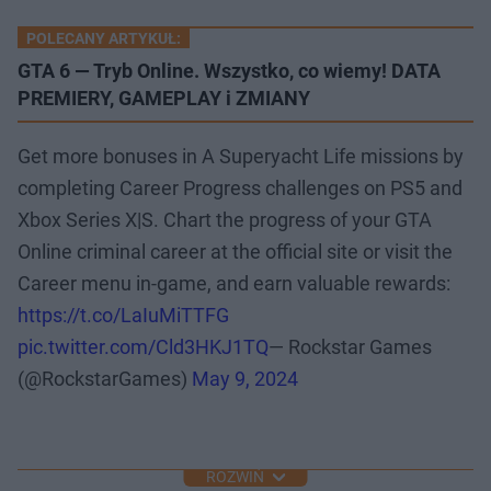
POLECANY ARTYKUŁ:
GTA 6 — Tryb Online. Wszystko, co wiemy! DATA
PREMIERY, GAMEPLAY i ZMIANY
Get more bonuses in A Superyacht Life missions by
completing Career Progress challenges on PS5 and
Xbox Series X|S. Chart the progress of your GTA
Online criminal career at the official site or visit the
Career menu in-game, and earn valuable rewards:
https://t.co/LaIuMiTTFG
pic.twitter.com/Cld3HKJ1TQ
— Rockstar Games
(@RockstarGames)
May 9, 2024
ROZWIŃ