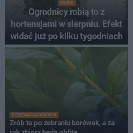
OGRÓD
Ogrodnicy robią to z
hortensjami w sierpniu. Efekt
widać już po kilku tygodniach
PIELĘGNACJA BORÓWKI
Zrób to po zebraniu borówek, a za
rok zbiory będą obfite