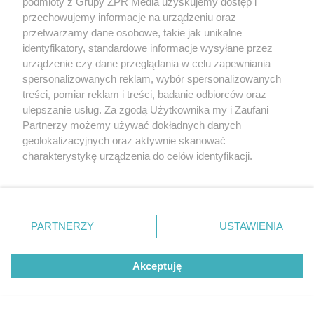
podmioty z Grupy ZPR Media uzyskujemy dostęp i
przechowujemy informacje na urządzeniu oraz
przetwarzamy dane osobowe, takie jak unikalne
identyfikatory, standardowe informacje wysyłane przez
urządzenie czy dane przeglądania w celu zapewniania
RODZINA LEWANDOWSKICH
spersonalizowanych reklam, wybór spersonalizowanych
Anna Lewandowska dołączyła do
treści, pomiar reklam i treści, badanie odbiorców oraz
męża w USA. Podróż prywatnym
ulepszanie usług. Za zgodą Użytkownika my i Zaufani
Partnerzy możemy używać dokładnych danych
odrzutowcem to dopiero początek!
geolokalizacyjnych oraz aktywnie skanować
charakterystykę urządzenia do celów identyfikacji.
ZOBACZ WIĘCEJ
Ponieważ cenimy Twoją prywatność, prosimy o zgodę na
korzystanie z tych technologii poprzez kliknięcie
„Akceptuję”. Zgoda jest dobrowolna i zawsze możesz ją
zmienić/wycofać klikając przycisk ustawień prywatności
PARTNERZY
USTAWIENIA
znajdujący się w lewym dolnym rogu strony
. Niektóre
rodzaje przetwarzania danych nie wymagają zgody
Akceptuję
użytkownika, ale masz prawo sprzeciwić się takiemu
przetwarzaniu. Preferencje będą miały zastosowanie tylko
na tej witrynie.