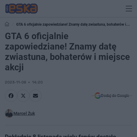
GTA 6 oficjalnie zapowiedziane! Znamy datę zwiastuna, bohaterów i
miejsce akcji
GTA 6 oficjalnie
zapowiedziane! Znamy datę
zwiastuna, bohaterów i miejsce
akcji
2023-11-08
14:20
Dodaj do Google
Marcel Żuk
Dokładnie 8 listopada wielu fanów dostało