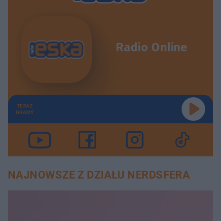
Radio Online
TERAZ
GRAMY
NAJNOWSZE Z DZIAŁU NERDSFERA