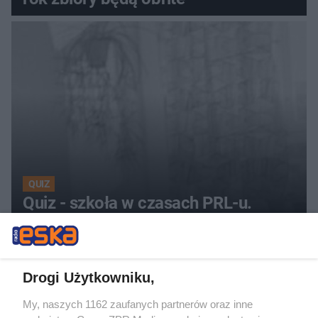
QUIZ
Quiz - szkoła w czasach PRL-u.
Młodzież nie ma szans
26
Drogi Użytkowniku,
My, naszych 1162 zaufanych partnerów oraz inne