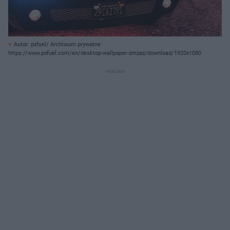
Autor: pxfuel/ Archiwum prywatne
https://www.pxfuel.com/en/desktop-wallpaper-zmzaz/download/1920x1080