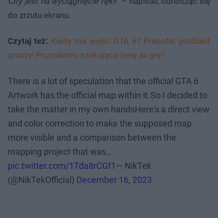
City jest na wyciągnięcie ręki!
” – napisali, odnosząc się
do zrzutu ekranu.
Czytaj też:
Kiedy ma wyjść GTA 6? Preorder podzielił
graczy! Poznaliśmy szokującą cenę za grę?
There is a lot of speculation that the official GTA 6
Artwork has the official map within it.So I decided to
take the matter in my own handsHere's a direct view
and color correction to make the supposed map
more visible and a comparison between the
mapping project that was…
pic.twitter.com/1Tda8rCGf1
— NikTek
(@NikTekOfficial)
December 16, 2023