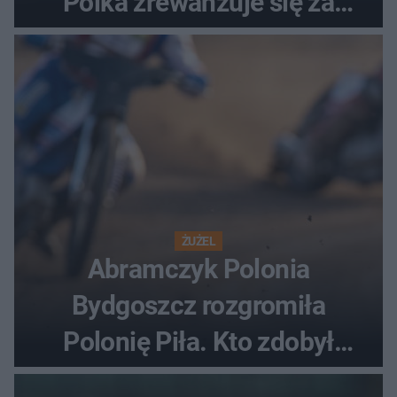
Polka zrewanżuje się za
ostatnią porażkę?
ŻUŻEL
Abramczyk Polonia
Bydgoszcz rozgromiła
Polonię Piła. Kto zdobył
najwięcej punktów?