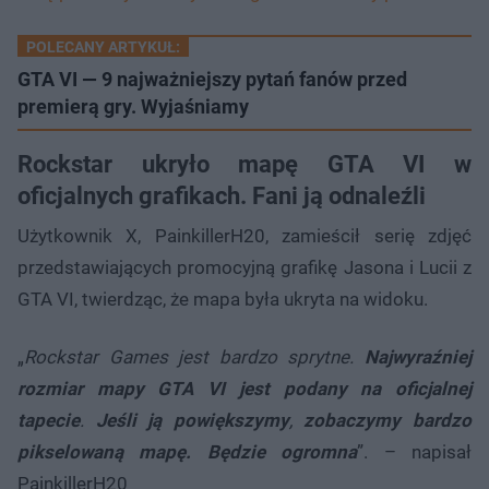
POLECANY ARTYKUŁ:
GTA VI — 9 najważniejszy pytań fanów przed
premierą gry. Wyjaśniamy
Rockstar ukryło mapę GTA VI w
oficjalnych grafikach. Fani ją odnaleźli
Użytkownik X, PainkillerH20, zamieścił serię zdjęć
przedstawiających promocyjną grafikę Jasona i Lucii z
GTA VI, twierdząc, że mapa była ukryta na widoku.
„
Rockstar Games jest bardzo sprytne.
Najwyraźniej
rozmiar mapy GTA VI jest podany na oficjalnej
tapecie
.
Jeśli ją powiększymy
,
zobaczymy bardzo
pikselowaną mapę. Będzie ogromna
”. – napisał
PainkillerH20