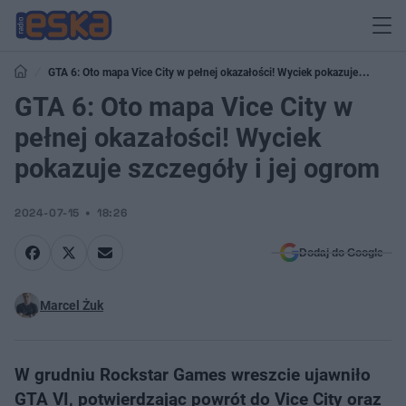
GTA 6: Oto mapa Vice City w pełnej okazałości! Wyciek pokazuje
szczegóły i jej ogrom
GTA 6: Oto mapa Vice City w
pełnej okazałości! Wyciek
pokazuje szczegóły i jej ogrom
2024-07-15
18:26
Dodaj do Google
Marcel Żuk
W grudniu Rockstar Games wreszcie ujawniło
GTA VI, potwierdzając powrót do Vice City oraz