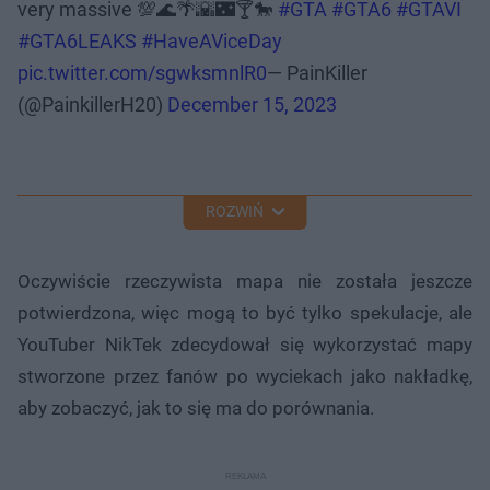
very massive 💯🌊🌴🌇🌃🍸🐎
#GTA
#GTA6
#GTAVI
#GTA6LEAKS
#HaveAViceDay
pic.twitter.com/sgwksmnlR0
— PainKiller
(@PainkillerH20)
December 15, 2023
ROZWIŃ
Oczywiście rzeczywista mapa nie została jeszcze
potwierdzona, więc mogą to być tylko spekulacje, ale
YouTuber NikTek zdecydował się wykorzystać mapy
stworzone przez fanów po wyciekach jako nakładkę,
aby zobaczyć, jak to się ma do porównania.