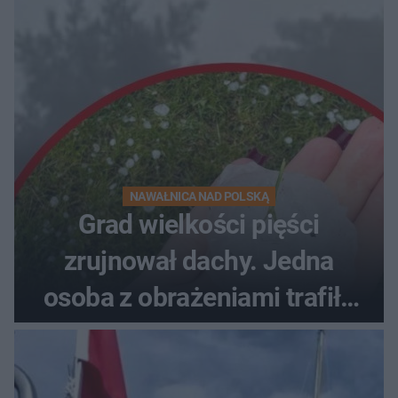
NAWAŁNICA NAD POLSKĄ
Grad wielkości pięści
zrujnował dachy. Jedna
osoba z obrażeniami trafiła
do szpitala