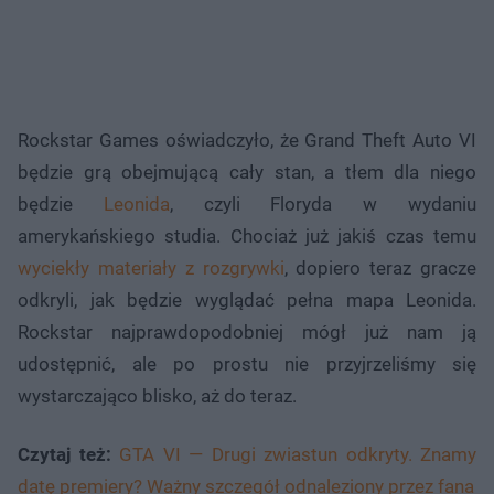
Rockstar Games oświadczyło, że Grand Theft Auto VI
będzie grą obejmującą cały stan, a tłem dla niego
będzie
Leonida
, czyli Floryda w wydaniu
amerykańskiego studia. Chociaż już jakiś czas temu
wyciekły materiały z rozgrywki
, dopiero teraz gracze
odkryli, jak będzie wyglądać pełna mapa Leonida.
Rockstar najprawdopodobniej mógł już nam ją
udostępnić, ale po prostu nie przyjrzeliśmy się
wystarczająco blisko, aż do teraz.
Czytaj też:
GTA VI — Drugi zwiastun odkryty. Znamy
datę premiery? Ważny szczegół odnaleziony przez fana