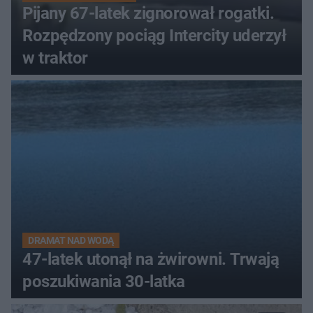
Pijany 67-latek zignorował rogatki.
Rozpędzony pociąg Intercity uderzył
w traktor
DRAMAT NAD WODĄ
47-latek utonął na żwirowni. Trwają
poszukiwania 30-latka