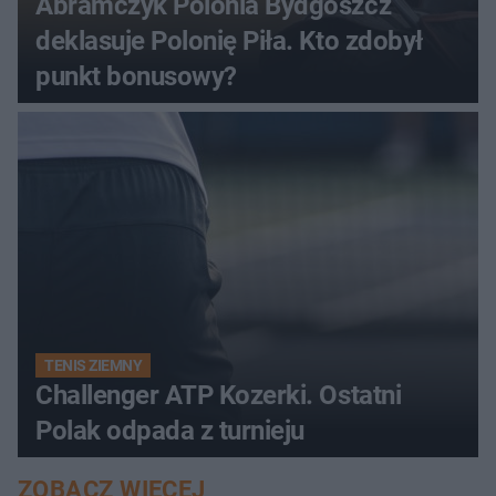
Abramczyk Polonia Bydgoszcz
deklasuje Polonię Piła. Kto zdobył
punkt bonusowy?
TENIS ZIEMNY
Challenger ATP Kozerki. Ostatni
Polak odpada z turnieju
ZOBACZ WIĘCEJ