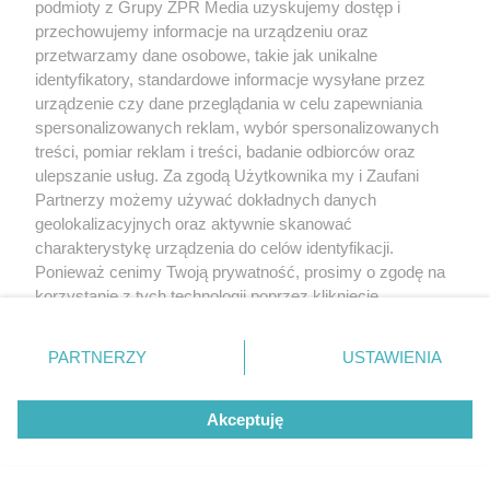
podmioty z Grupy ZPR Media uzyskujemy dostęp i
przechowujemy informacje na urządzeniu oraz
przetwarzamy dane osobowe, takie jak unikalne
identyfikatory, standardowe informacje wysyłane przez
urządzenie czy dane przeglądania w celu zapewniania
spersonalizowanych reklam, wybór spersonalizowanych
Żaden utwór zamieszczony w serwisie nie może być powielany i
treści, pomiar reklam i treści, badanie odbiorców oraz
rozpowszechniany lub dalej rozpowszechniany w jakikolwiek sposób (w
tym także elektroniczny lub mechaniczny) na jakimkolwiek polu
ulepszanie usług. Za zgodą Użytkownika my i Zaufani
eksploatacji w jakiejkolwiek formie, włącznie z umieszczaniem w Internecie
Partnerzy możemy używać dokładnych danych
bez pisemnej zgody właściciela praw. Jakiekolwiek użycie lub
geolokalizacyjnych oraz aktywnie skanować
wykorzystanie utworów w całości lub w części z naruszeniem prawa, tzn.
bez właściwej zgody, jest zabronione pod groźbą kary i może być ścigane
charakterystykę urządzenia do celów identyfikacji.
prawnie.
Ponieważ cenimy Twoją prywatność, prosimy o zgodę na
korzystanie z tych technologii poprzez kliknięcie
„Akceptuję”. Zgoda jest dobrowolna i zawsze możesz ją
zmienić/wycofać klikając przycisk ustawień prywatności
PARTNERZY
USTAWIENIA
znajdujący się w lewym dolnym rogu strony
. Niektóre
rodzaje przetwarzania danych nie wymagają zgody
Akceptuję
O nas
użytkownika, ale masz prawo sprzeciwić się takiemu
przetwarzaniu. Preferencje będą miały zastosowanie tylko
Informacje prawne
na tej witrynie.