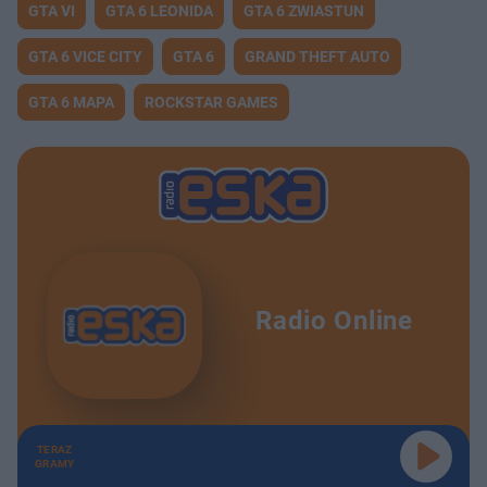
GTA VI
GTA 6 LEONIDA
GTA 6 ZWIASTUN
GTA 6 VICE CITY
GTA 6
GRAND THEFT AUTO
GTA 6 MAPA
ROCKSTAR GAMES
Radio Online
TERAZ
GRAMY