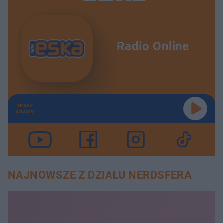
Radio Online
TERAZ
GRAMY
NAJNOWSZE Z DZIAŁU NERDSFERA