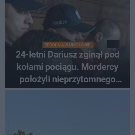
ZBRODNIA W MIKOŁOWIE
24-letni Dariusz zginął pod
kołami pociągu. Mordercy
położyli nieprzytomnego
studenta na torach