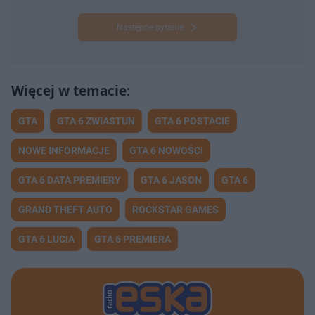
Następne pytanie
GTA
GTA 6 ZWIASTUN
GTA 6 POSTACIE
NOWE INFORMACJE
GTA 6 NOWOŚCI
GTA 6 DATA PREMIERY
GTA 6 JASON
GTA 6
GRAND THEFT AUTO
ROCKSTAR GAMES
GTA 6 LUCIA
GTA 6 PREMIERA