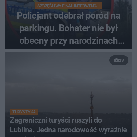
SZCZĘŚLIWY FINAŁ INTERWENCJI
Policjant odebrał poród na
parkingu. Bohater nie był
obecny przy narodzinach
własnych dzieci
23
TURYSTYKA
Zagraniczni turyści ruszyli do
Lublina. Jedna narodowość wyraźnie