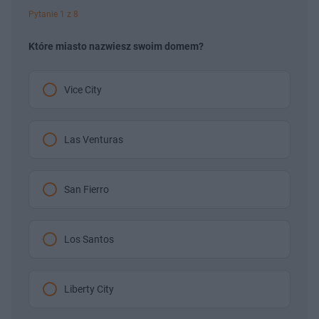
Pytanie 1 z 8
Które miasto nazwiesz swoim domem?
Vice City
Las Venturas
San Fierro
Los Santos
Liberty City