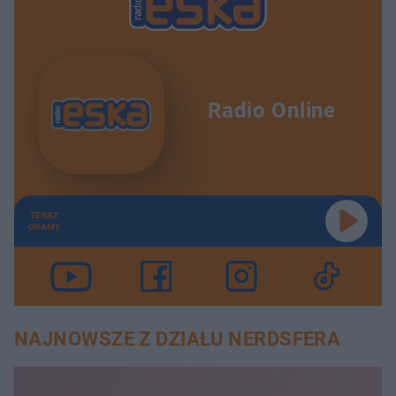
Radio Online
TERAZ
GRAMY
NAJNOWSZE Z DZIAŁU NERDSFERA