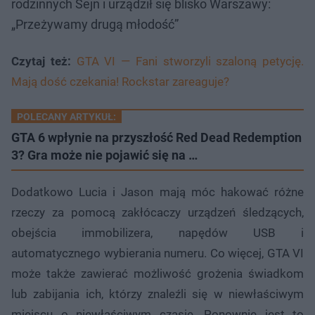
rodzinnych Sejn i urządził się blisko Warszawy:
„Przeżywamy drugą młodość”
Czytaj też:
GTA VI — Fani stworzyli szaloną petycję.
Mają dość czekania! Rockstar zareaguje?
POLECANY ARTYKUŁ:
GTA 6 wpłynie na przyszłość Red Dead Redemption
3? Gra może nie pojawić się na …
Dodatkowo Lucia i Jason mają móc hakować różne
rzeczy za pomocą zakłócaczy urządzeń śledzących,
obejścia immobilizera, napędów USB i
automatycznego wybierania numeru. Co więcej, GTA VI
może także zawierać możliwość grożenia świadkom
lub zabijania ich, którzy znaleźli się w niewłaściwym
miejscu o niewłaściwym czasie. Ponownie jest to