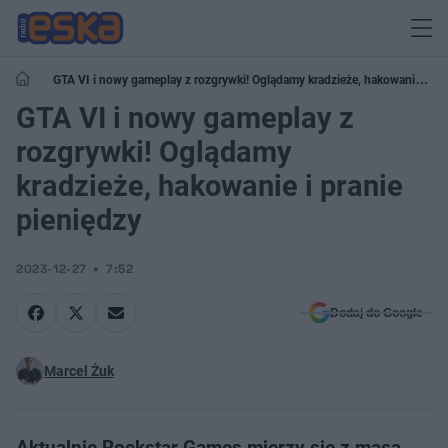
GTA VI i nowy gameplay z rozgrywki! Oglądamy kradzieże, hakowanie i
pranie pieniędzy
GTA VI i nowy gameplay z
rozgrywki! Oglądamy
kradzieże, hakowanie i pranie
pieniędzy
2023-12-27
7:52
Dodaj do Google
Marcel Żuk
Aktualnie Rockstar Games mierzy się z masą