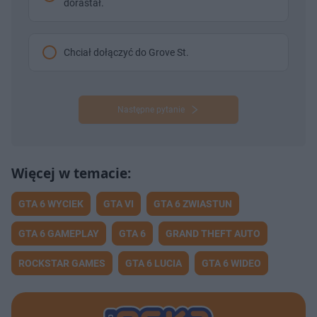
dorastał.
Chciał dołączyć do Grove St.
Następne pytanie
GTA 6 WYCIEK
GTA VI
GTA 6 ZWIASTUN
GTA 6 GAMEPLAY
GTA 6
GRAND THEFT AUTO
ROCKSTAR GAMES
GTA 6 LUCIA
GTA 6 WIDEO