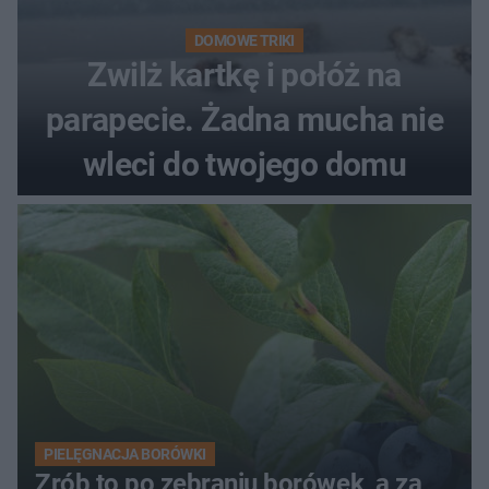
DOMOWE TRIKI
Zwilż kartkę i połóż na
parapecie. Żadna mucha nie
wleci do twojego domu
PIELĘGNACJA BORÓWKI
Zrób to po zebraniu borówek, a za