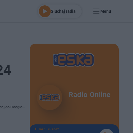
Słuchaj radia
Menu
24
Radio Online
daj do Google
TERAZ GRAMY