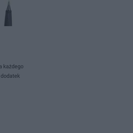
la każdego
y dodatek