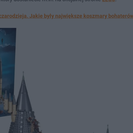
 czarodzieja. Jakie były największe koszmary bohateró