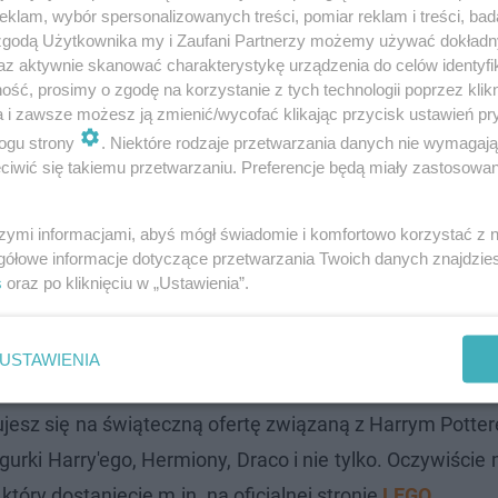
klam, wybór spersonalizowanych treści, pomiar reklam i treści, bad
 zgodą Użytkownika my i Zaufani Partnerzy możemy używać dokład
az aktywnie skanować charakterystykę urządzenia do celów identyfi
ść, prosimy o zgodę na korzystanie z tych technologii poprzez klikn
a i zawsze możesz ją zmienić/wycofać klikając przycisk ustawień pr
ogu strony
. Niektóre rodzaje przetwarzania danych nie wymagaj
iwić się takiemu przetwarzaniu. Preferencje będą miały zastosowanie
gier i książek na święta 2023. Niedrogie i ciekawe pom
szymi informacjami, abyś mógł świadomie i komfortowo korzystać z
gółowe informacje dotyczące przetwarzania Twoich danych znajdzi
ajlepsze gadżety i akcesoria
s
oraz po kliknięciu w „Ustawienia”.
USTAWIENIA
jesz się na świąteczną ofertę związaną z Harrym Potte
urki Harry'ego, Hermiony, Draco i nie tylko. Oczywiście
óry dostaniecie m.in. na oficjalnej stronie
LEGO
.