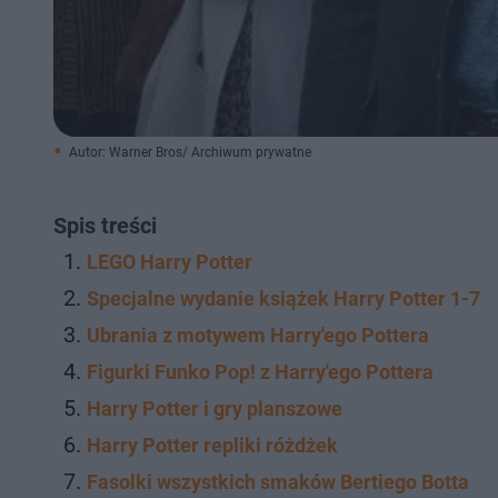
Autor: Warner Bros/ Archiwum prywatne
Spis treści
LEGO Harry Potter
Specjalne wydanie książek Harry Potter 1-7
Ubrania z motywem Harry'ego Pottera
Figurki Funko Pop! z Harry'ego Pottera
Harry Potter i gry planszowe
Harry Potter repliki różdżek
Fasolki wszystkich smaków Bertiego Botta