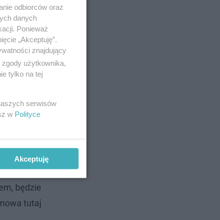
anie odbiorców oraz
nych danych
kacji. Ponieważ
ięcie „Akceptuję”.
ywatności znajdujący
ą zgody użytkownika,
 tylko na tej
ysły
 naszych serwisów
esz w
Polityce
Akceptuję
rem, będzie
 mowa tutaj