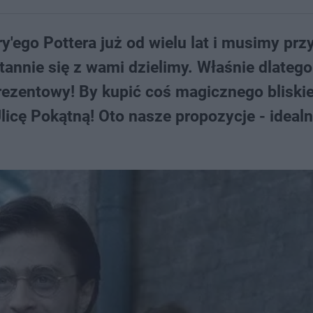
y'ego Pottera już od wielu lat i musimy prz
stannie się z wami dzielimy. Właśnie dlatego
rezentowy! By kupić coś magicznego bliskie
licę Pokątną! Oto nasze propozycje - ideal