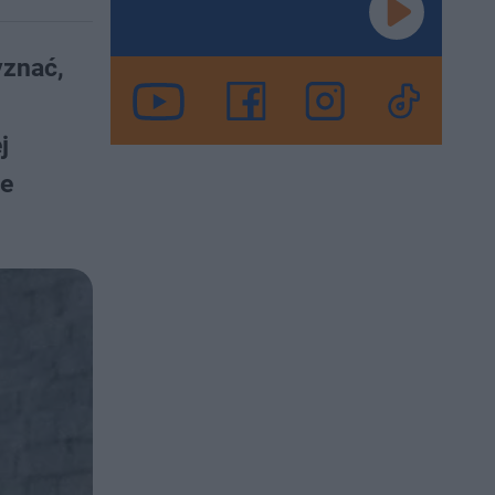
yznać,
j
ne