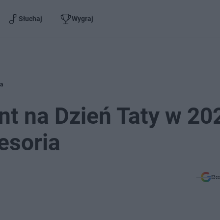
Słuchaj
Wygraj
ia
ent na Dzień Taty w 20
esoria
Do