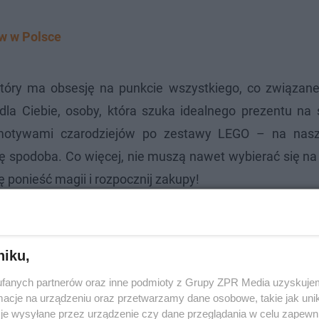
w w Polsce
 który ma obsesję na punkcie wszystkiego, co związan
 dla Ciebie, osoby, która szuka idealnego prezentu na
 motywami czarodziejów po zestawy LEGO – na nasze
ię spodoba. Co więcej, nie muszą nawet wybierać się n
 ponieść magii i rozpocznij zakupy!
niku,
fanych partnerów oraz inne podmioty z Grupy ZPR Media uzyskujem
cje na urządzeniu oraz przetwarzamy dane osobowe, takie jak unika
je wysyłane przez urządzenie czy dane przeglądania w celu zapewn