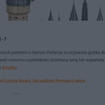
1-7
owych powieści o Harrym Potterze to oczywista gratka d
tawić nowemu czytelnikowi ukochaną serię lub wspaniał
 w
Empiku
.
zed Czarną Magią. Sprawdzian Remusa Lupina