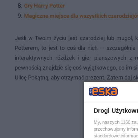
Gry Harry Potter
Magiczne miejsce dla wszystkich czarodziejó
Jeśli w Twoim życiu jest czarodziej lub mugol,
Potterem, to jest to coś dla nich — szczególnie
interaktywnych różdżek i gier planszowych z
pewnością znajdzie się coś wyjątkowego, co im s
Ulicę Pokątną, aby otrzymać prezent. Zatem daj się
Drogi Użytkow
My, naszych 1160 zau
przechowujemy informa
standardowe informac