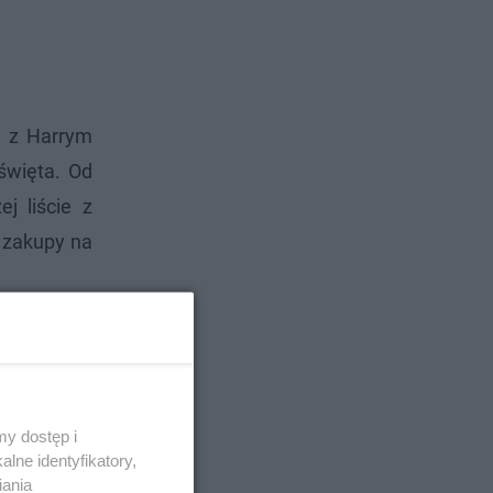
e z Harrym
 święta. Od
j liście z
a zakupy na
y dostęp i
lne identyfikatory,
iania