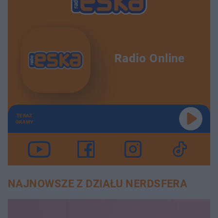
Radio Online
TERAZ
GRAMY
NAJNOWSZE Z DZIAŁU NERDSFERA