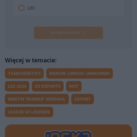
LEC
Następne pytanie
TEAM HERETICS
MARCIN 'JANKOS' JANKOWSKI
LEC 2024
G2 ESPORTS
RIOT
MARTIN "WUNDER" NORDAHL
ESPORT
LEAGUE OF LEGENDS