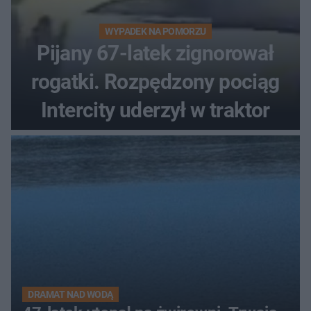
WYPADEK NA POMORZU
Pijany 67-latek zignorował
rogatki. Rozpędzony pociąg
Intercity uderzył w traktor
DRAMAT NAD WODĄ