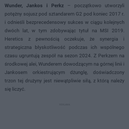
Wunder, Jankos i Perkz
– początkowo utworzyli
potężny sojusz pod sztandarem G2 pod koniec 2017 r.
i odnieśli bezprecedensowy sukces w ciągu kolejnych
dwóch lat, w tym zdobywając tytuł na MSI 2019.
Heretics z pewnością oczekuje, że synergia i
strategiczna błyskotliwość podczas ich wspólnego
czasu ugruntują zespół na sezon 2024. Z Perkzem na
środkowej alei, Wunderem dowodzącym na górnej linii i
Jankosem orkiestrującym dżunglę, doświadczony
trzon tej drużyny jest niewątpliwie siłą, z którą należy
się liczyć.