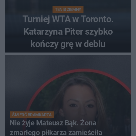
TENIS ZIEMNY
Turniej WTA w Toronto.
Katarzyna Piter szybko
kończy grę w deblu
ŚMIERĆ BRAMKARZA
Nie żyje Mateusz Bąk. Żona
zmarłego piłkarza zamieściła