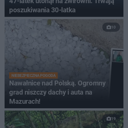
47-latek utonął na żwirowni. Trwają
poszukiwania 30-latka
10
NIEBEZPIECZNA POGODA
Nawałnice nad Polską. Ogromny
grad niszczy dachy i auta na
Mazurach!
19