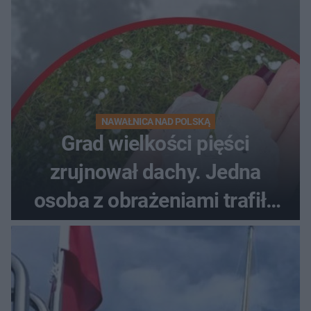
NAWAŁNICA NAD POLSKĄ
Grad wielkości pięści
zrujnował dachy. Jedna
osoba z obrażeniami trafiła
do szpitala