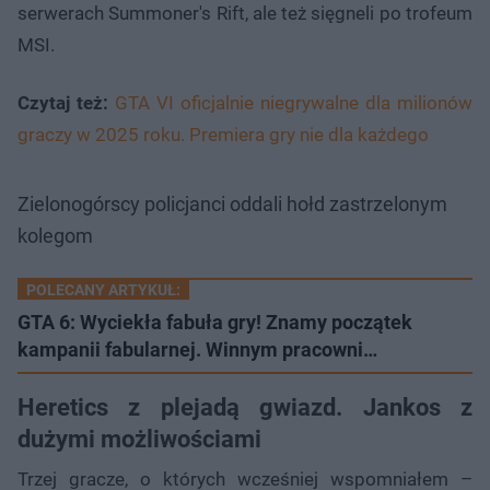
serwerach Summoner's Rift, ale też sięgneli po trofeum
MSI.
Czytaj też:
GTA VI oficjalnie niegrywalne dla milionów
graczy w 2025 roku. Premiera gry nie dla każdego
Zielonogórscy policjanci oddali hołd zastrzelonym
kolegom
POLECANY ARTYKUŁ:
GTA 6: Wyciekła fabuła gry! Znamy początek
kampanii fabularnej. Winnym pracowni…
Heretics z plejadą gwiazd. Jankos z
dużymi możliwościami
Trzej gracze, o których wcześniej wspomniałem –