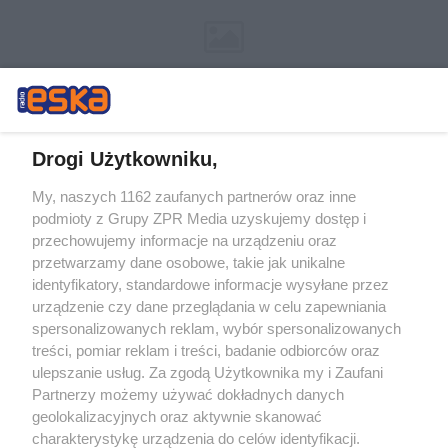
Drogi Użytkowniku,
My, naszych 1162 zaufanych partnerów oraz inne
Żaden utwór zamieszczony w serwisie nie może być powielany i
podmioty z Grupy ZPR Media uzyskujemy dostęp i
rozpowszechniany lub dalej rozpowszechniany w jakikolwiek sposób (w
tym także elektroniczny lub mechaniczny) na jakimkolwiek polu
przechowujemy informacje na urządzeniu oraz
eksploatacji w jakiejkolwiek formie, włącznie z umieszczaniem w
przetwarzamy dane osobowe, takie jak unikalne
Internecie bez pisemnej zgody właściciela praw. Jakiekolwiek użycie lub
identyfikatory, standardowe informacje wysyłane przez
wykorzystanie utworów w całości lub w części z naruszeniem prawa,
tzn. bez właściwej zgody, jest zabronione pod groźbą kary i może być
urządzenie czy dane przeglądania w celu zapewniania
ścigane prawnie.
spersonalizowanych reklam, wybór spersonalizowanych
treści, pomiar reklam i treści, badanie odbiorców oraz
ulepszanie usług. Za zgodą Użytkownika my i Zaufani
Partnerzy możemy używać dokładnych danych
geolokalizacyjnych oraz aktywnie skanować
charakterystykę urządzenia do celów identyfikacji.