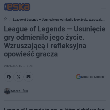
League of Legends — Usunięcie gry odmieniło jego życie. Wzruszającą i
refleksyjna opowieść gracza
League of Legends — Usunięcie
gry odmieniło jego życie.
Wzruszającą i refleksyjna
opowieść gracza
2024-03-15
7:38
Dodaj do Google
Marcel Żuk
League of Legends to gra, w którą niektórzy fani