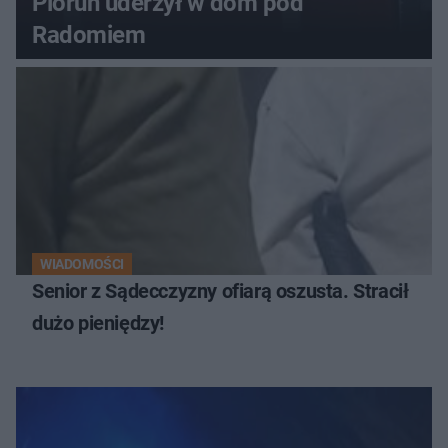
Piorun uderzył w dom pod
Radomiem
WIADOMOŚCI
Senior z Sądecczyzny ofiarą oszusta. Stracił
dużo pieniędzy!