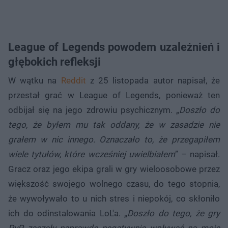
League of Legends powodem uzależnień i
głębokich refleksji
W wątku na
Reddit
z 25 listopada autor napisał, że
przestał grać w League of Legends, ponieważ ten
odbijał się na jego zdrowiu psychicznym. „
Doszło do
tego, że byłem mu tak oddany, że w zasadzie nie
grałem w nic innego. Oznaczało to, że przegapiłem
wiele tytułów, które wcześniej uwielbiałem
” – napisał.
Gracz oraz jego ekipa grali w gry wieloosobowe przez
większość swojego wolnego czasu, do tego stopnia,
że wywoływało to u nich stres i niepokój, co skłoniło
ich do odinstalowania LoL'a. „
Doszło do tego, że gry
PvP zaczęły naprawdę negatywnie wpływać na moje