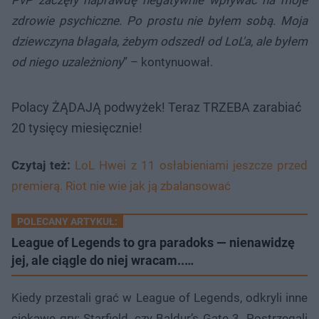
zdrowie psychiczne. Po prostu nie byłem sobą. Moja
dziewczyna błagała, żebym odszedł od LoL'a, ale byłem
od niego uzależniony
” – kontynuował.
Polacy ŻĄDAJĄ podwyżek! Teraz TRZEBA zarabiać
20 tysięcy miesięcznie!
Czytaj też:
LoL Hwei z 11 osłabieniami jeszcze przed
premierą. Riot nie wie jak ją zbalansować
POLECANY ARTYKUŁ:
League of Legends to gra paradoks — nienawidzę
jej, ale ciągle do niej wracam..…
Kiedy przestali grać w League of Legends, odkryli inne
ciekawe gry: Starfield, czy Baldur’s Gate 3. Postrzegali