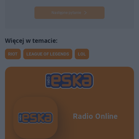
Następne pytanie
RIOT
LEAGUE OF LEGENDS
LOL
Radio Online