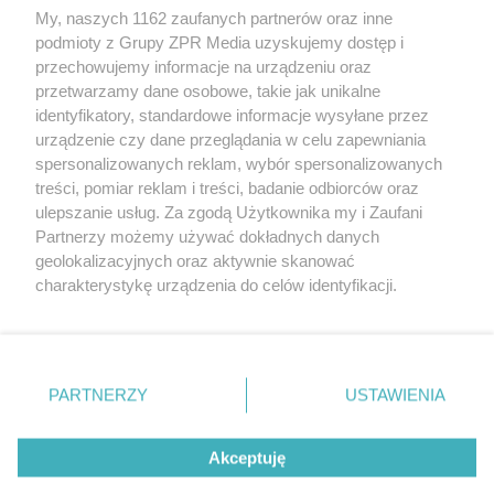
My, naszych 1162 zaufanych partnerów oraz inne
Żaden utwór zamieszczony w serwisie nie może być powielany i
podmioty z Grupy ZPR Media uzyskujemy dostęp i
rozpowszechniany lub dalej rozpowszechniany w jakikolwiek sposób (w
tym także elektroniczny lub mechaniczny) na jakimkolwiek polu
przechowujemy informacje na urządzeniu oraz
eksploatacji w jakiejkolwiek formie, włącznie z umieszczaniem w
przetwarzamy dane osobowe, takie jak unikalne
Internecie bez pisemnej zgody właściciela praw. Jakiekolwiek użycie lub
identyfikatory, standardowe informacje wysyłane przez
wykorzystanie utworów w całości lub w części z naruszeniem prawa,
tzn. bez właściwej zgody, jest zabronione pod groźbą kary i może być
urządzenie czy dane przeglądania w celu zapewniania
ścigane prawnie.
spersonalizowanych reklam, wybór spersonalizowanych
treści, pomiar reklam i treści, badanie odbiorców oraz
ulepszanie usług. Za zgodą Użytkownika my i Zaufani
Partnerzy możemy używać dokładnych danych
geolokalizacyjnych oraz aktywnie skanować
charakterystykę urządzenia do celów identyfikacji.
Ponieważ cenimy Twoją prywatność, prosimy o zgodę na
O nas
korzystanie z tych technologii poprzez kliknięcie
Informacje prawne
„Akceptuję”. Zgoda jest dobrowolna i zawsze możesz ją
zmienić/wycofać klikając przycisk ustawień prywatności
PARTNERZY
USTAWIENIA
Nasze serwisy
znajdujący się w lewym dolnym rogu strony
. Niektóre
rodzaje przetwarzania danych nie wymagają zgody
© 2026 Grupa ZPR Media
Akceptuję
użytkownika, ale masz prawo sprzeciwić się takiemu
przetwarzaniu. Preferencje będą miały zastosowanie tylko