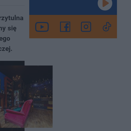
rzytulna
my się
nego
czej.