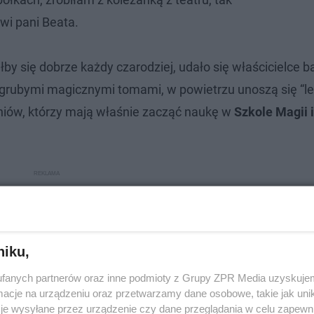
ówi pani Beata.
y się dobrze każdy czarodziej, udało się właścicielce b
 grubymi magicznymi tomami, w powietrzu unoszą się “le
zniów, którzy mają właśnie zacząć naukę w
Szkole Magii i
niku,
fanych partnerów oraz inne podmioty z Grupy ZPR Media uzyskujem
cje na urządzeniu oraz przetwarzamy dane osobowe, takie jak unika
je wysyłane przez urządzenie czy dane przeglądania w celu zapewn