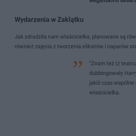
wegańskimi deser
Wydarzenia w Zaklątku
Jak zdradziła nam właścicielka, planowane są ró
również zajęcia z tworzenia eliksirów i naparów or
“Znam też (z teatr
dubbingowały Harry
jakiś czas wspólne 
właścicielka.