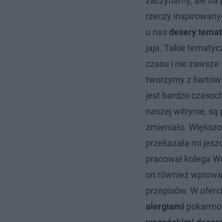
zaczynamy, ale na 
rzeczy inspirowanyc
u nas
desery tema
jaja. Takie tematyc
czasu i nie zawsze
tworzymy z hartowa
jest bardzo czasoc
naszej witrynie, s
zmieniało. Większoś
przekazała mi jesz
pracował kolega Wo
on również wprowad
przepisów. W ofer
alergiami
pokarmow