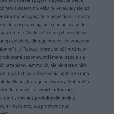
pewno z czasem pojawi się jeszcze więcej
h tym światem np. eliksiry. Pojawiały się już
tyczne
: mandragory, tiary przydziału i smocze
zne desery pojawiają się u nas od czasu do
 są w ofercie. Większość naszych projektów
nej czekolady, dlatego proces ich tworzenia
hłonny” (…) “Rzeczy, które znaleźć można w
ą produktami sezonowymi i menu będzie się
ć przepisów jest moich, ale niektóre z nich
cze moja babcia. Od września będzie ze mną
łodia Haber, którego nazywamy “Haberek” i
ził do menu kilka swoich autorskich
cie mamy również
produkty dla osób z
ymi, będziemy też pracować nad