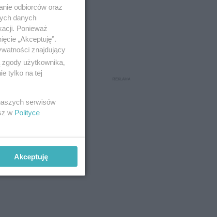
anie odbiorców oraz
nych danych
kacji. Ponieważ
ięcie „Akceptuję”.
ywatności znajdujący
ą zgody użytkownika,
 tylko na tej
ocze jaja
!
zyni:
 naszych serwisów
esz w
Polityce
Akceptuję