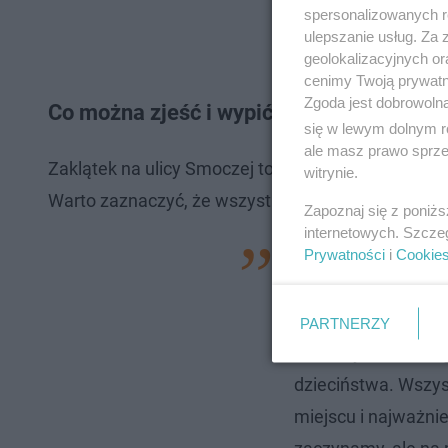
spersonalizowanych re
ulepszanie usług. Za
geolokalizacyjnych or
cenimy Twoją prywatno
Zgoda jest dobrowoln
Co można zjeść i wypić w Zaklątku?
się w lewym dolnym r
ale masz prawo sprzec
Zaklątek na ulicy Smoczej to kawiarnia, dostaniec
witrynie.
Warto zaznaczyć, że wszystkie słodkie przysmaki
Zapoznaj się z poniż
internetowych. Szcze
Prywatności
i
Cookie
“Od dziecka lubiłam
To moja pasja, któ
tworząc torty.”(...
PARTNERZY
rodzinny klimat Ho
dzieciństwa. Wszyst
miejscu i najważniej