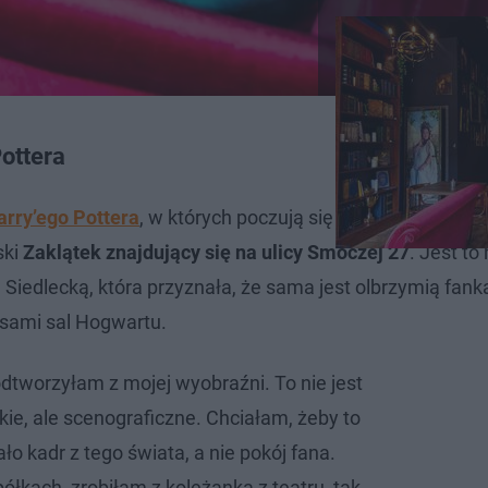
ottera
arry’ego Pottera
, w których poczują się jak w świecie cz
ski
Zaklątek znajdujący się na ulicy Smoczej 27
. Jest to 
Siedlecką, która przyznała, że sama jest olbrzymią fank
pisami sal Hogwartu.
odtworzyłam z mojej wyobraźni. To nie jest
ie, ale scenograficzne. Chciałam, żeby to
o kadr z tego świata, a nie pokój fana.
półkach, zrobiłam z koleżanką z teatru, tak