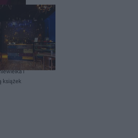
arodziejów.
niewielka i
ą książek