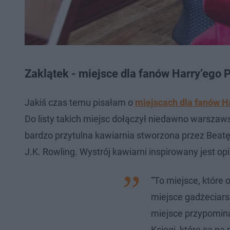
Zaklątek - miejsce dla fanów Harry’ego P
Jakiś czas temu pisałam o
miejscach dla fanów H
Do listy takich miejsc dołączył niedawno warszaw
bardzo przytulna kawiarnia stworzona przez Beatę 
J.K. Rowling. Wystrój kawiarni inspirowany jest o
“To miejsce, które 
miejsce gadżeciarsk
miejsce przypominał
Księgi, które są na 