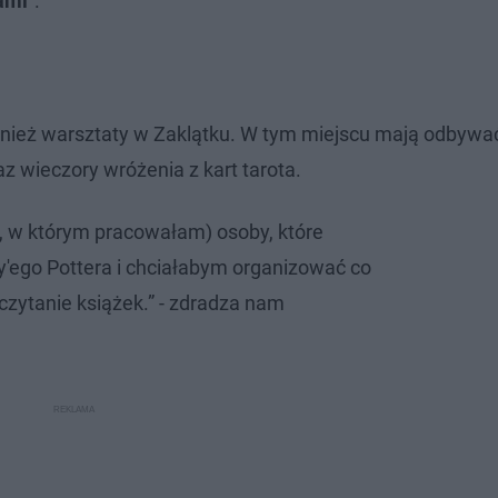
ami
”.
wnież warsztaty w Zaklątku. W tym miejscu mają odbywać
az wieczory wróżenia z kart tarota.
u, w którym pracowałam) osoby, które
'ego Pottera i chciałabym organizować co
czytanie książek.” - zdradza nam