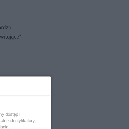
ardzo
witujące”
y dostęp i
lne identyfikatory,
iania