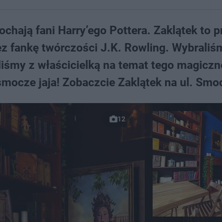
chają fani Harry’ego Pottera. Zaklątek to p
z fankę twórczości J.K. Rowling. Wybraliś
iśmy z właścicielką na temat tego magicz
mocze jaja! Zobaczcie Zaklątek na ul. Smo
12