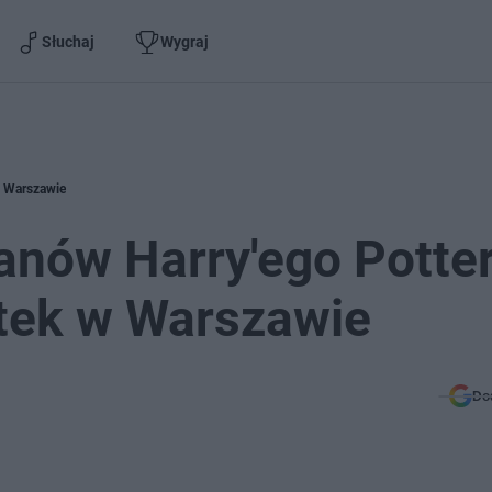
Słuchaj
Wygraj
w Warszawie
anów Harry'ego Potter
tek w Warszawie
Do