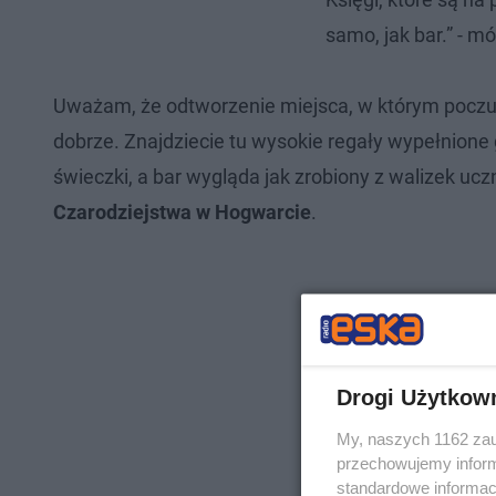
samo, jak bar.” - m
Uważam, że odtworzenie miejsca, w którym poczułb
dobrze. Znajdziecie tu wysokie regały wypełnione
świeczki, a bar wygląda jak zrobiony z walizek uc
Czarodziejstwa w Hogwarcie
.
Drogi Użytkow
My, naszych 1162 zau
przechowujemy informa
standardowe informac