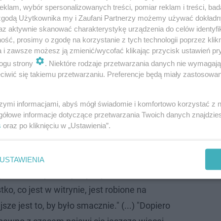
klam, wybór spersonalizowanych treści, pomiar reklam i treści, bad
 zgodą Użytkownika my i Zaufani Partnerzy możemy używać dokład
az aktywnie skanować charakterystykę urządzenia do celów identyfi
ść, prosimy o zgodę na korzystanie z tych technologii poprzez klikn
a i zawsze możesz ją zmienić/wycofać klikając przycisk ustawień pr
ogu strony
. Niektóre rodzaje przetwarzania danych nie wymagaj
iwić się takiemu przetwarzaniu. Preferencje będą miały zastosowanie
ie tu pyszną kawę i herbatę, desery oraz
czekoladowe sm
 są
wypiekami robionymi na miejscu
. Jak mówi ich twórc
szymi informacjami, abyś mógł świadomie i komfortowo korzystać z
gółowe informacje dotyczące przetwarzania Twoich danych znajdzi
s
oraz po kliknięciu w „Ustawienia”.
 piec, karmić ludzi i patrzeć, że im smakuje.
rą rozwijałam również na polu plastycznym,
) “Chciałam odtworzyć ten ciepły, wręcz
USTAWIENIA
gwartu, który mi kojarzy się ze smakami
ko, co jest w witrynie, jest robione na
sze jest to, by było smacznie." (...) "Dopiero