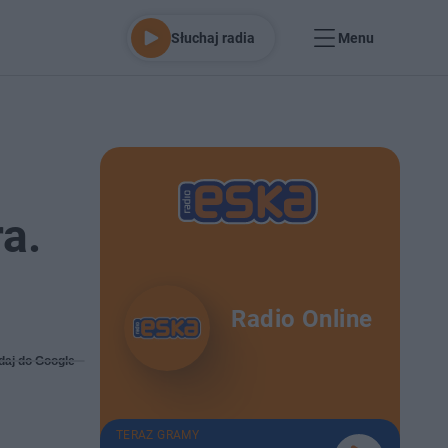
Słuchaj radia
Menu
a.
Radio Online
daj do Google
TERAZ GRAMY