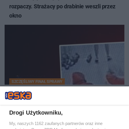
rozpaczy. Strażacy po drabinie weszli przez
okno
SZCZĘŚLIWY FINAŁ SPRAWY
Trzy siostry zaginęły w Warszawie!
Nastolatki odnalezione w Niemczech
Drogi Użytkowniku,
My, naszych 1162 zaufanych partnerów oraz inne