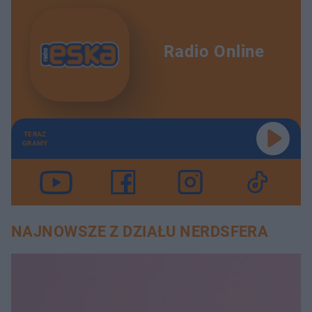
Radio Online
TERAZ
GRAMY
NAJNOWSZE Z DZIAŁU NERDSFERA