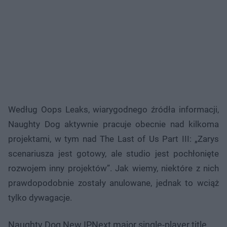
Według Oops Leaks, wiarygodnego źródła informacji,
Naughty Dog aktywnie pracuje obecnie nad kilkoma
projektami, w tym nad The Last of Us Part III: „Zarys
scenariusza jest gotowy, ale studio jest pochłonięte
rozwojem inny projektów”. Jak wiemy, niektóre z nich
prawdopodobnie zostały anulowane, jednak to wciąż
tylko dywagacje.
Naughty Dog New IPNext major single-player title.