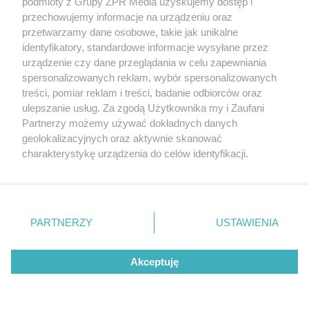
podmioty z Grupy ZPR Media uzyskujemy dostęp i
przechowujemy informacje na urządzeniu oraz
przetwarzamy dane osobowe, takie jak unikalne
identyfikatory, standardowe informacje wysyłane przez
urządzenie czy dane przeglądania w celu zapewniania
spersonalizowanych reklam, wybór spersonalizowanych
treści, pomiar reklam i treści, badanie odbiorców oraz
NACIĄGACZE ATAKUJĄ
ulepszanie usług. Za zgodą Użytkownika my i Zaufani
Latem kupujesz opał przez internet? Uważaj
Partnerzy możemy używać dokładnych danych
geolokalizacyjnych oraz aktywnie skanować
na falę oszustw!
charakterystykę urządzenia do celów identyfikacji.
Ponieważ cenimy Twoją prywatność, prosimy o zgodę na
korzystanie z tych technologii poprzez kliknięcie
„Akceptuję”. Zgoda jest dobrowolna i zawsze możesz ją
NAJNOWSZE NEWSY:
zmienić/wycofać klikając przycisk ustawień prywatności
PARTNERZY
USTAWIENIA
znajdujący się w lewym dolnym rogu strony
. Niektóre
rodzaje przetwarzania danych nie wymagają zgody
62
Akceptuję
użytkownika, ale masz prawo sprzeciwić się takiemu
przetwarzaniu. Preferencje będą miały zastosowanie tylko
na tej witrynie.