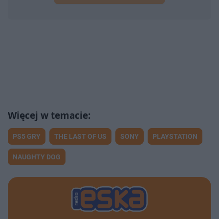
PS5 GRY
THE LAST OF US
SONY
PLAYSTATION
NAUGHTY DOG