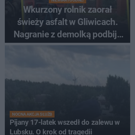
Wkurzony rolnik zaorał
świeży asfalt w Gliwicach.
Nagranie z demolką podbija
sieć
NOCNA AKCJA SŁUŻB
Pijany 17-latek wszedł do zalewu w
Lubsku. O krok od tragedii