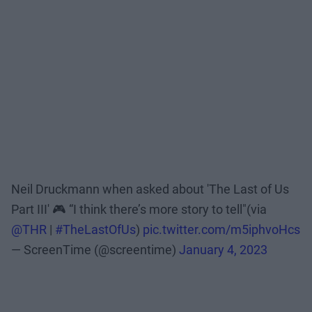
Neil Druckmann when asked about 'The Last of Us
Part III' 🎮 “I think there’s more story to tell"(via
@THR
|
#TheLastOfUs
)
pic.twitter.com/m5iphvoHcs
— ScreenTime (@screentime)
January 4, 2023