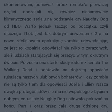
ukontentowani, ponieważ prócz remake'a pierwszej
części doczekali się również niesamowicie
klimatycznego serialu na podstawie gry Naughty Dog
od HBO. Warto jednak zacząć od początku, czyli
dlaczego TLoU jest tak dobrym uniwersum? Gra na
nowo zdefiniowała apokalipsę zombie, udowadniając,
że jest to kopalnia opowieści nie tylko o zarażonych,
ale i ludziach starających się przeżyć w tym okrutnym
świecie. Porzuciła ona utarte ślady rodem z serialu The
Walking Dead i postawiła na dojrzałą opowieść
rujnującą naszych ulubionych bohaterów - czy zombie
nie są tylko tłem dla opowieści Joel'a i Ellie? Nasza
dwójka protagonistów nie ma nic wspólnego z byciem
dobrym, co usilnie Naughty Dog usiłowało pokazać na
końcu Part 1 oraz przez całą drugą odsłonę gry.