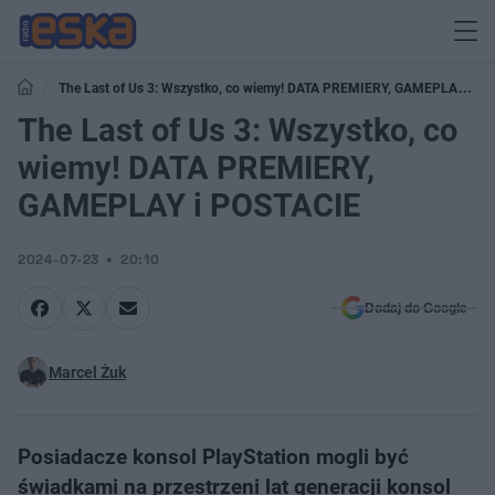
The Last of Us 3: Wszystko, co wiemy! DATA PREMIERY, GAMEPLAY i
POSTACIE
The Last of Us 3: Wszystko, co
wiemy! DATA PREMIERY,
GAMEPLAY i POSTACIE
2024-07-23
20:10
Dodaj do Google
Marcel Żuk
Posiadacze konsol PlayStation mogli być
świadkami na przestrzeni lat generacji konsol