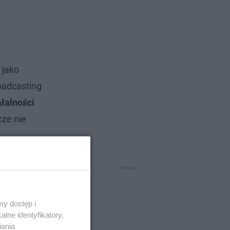
 jako
oadcasting
łalności
cze nie
y dostęp i
lne identyfikatory,
iania