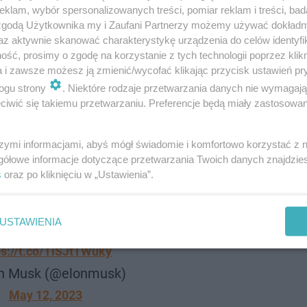
klam, wybór spersonalizowanych treści, pomiar reklam i treści, bad
 zgodą Użytkownika my i Zaufani Partnerzy możemy używać dokład
az aktywnie skanować charakterystykę urządzenia do celów identyfi
ść, prosimy o zgodę na korzystanie z tych technologii poprzez klikn
a i zawsze możesz ją zmienić/wycofać klikając przycisk ustawień pr
ogu strony
. Niektóre rodzaje przetwarzania danych nie wymagaj
iwić się takiemu przetwarzaniu. Preferencje będą miały zastosowanie
inda Yaccarino as the new CEO of Twitter!
szymi informacjami, abyś mógł świadomie i komfortowo korzystać z
gółowe informacje dotyczące przetwarzania Twoich danych znajdzi
@LindaYacc
s
oraz po kliknięciu w „Ustawienia”.
iness operations, while I focus on product
oking forward to working with Linda to
USTAWIENIA
o X, the everything app.
ps://t.co/TiSJtTWuky
n Musk (@elonmusk)
May 12, 2023