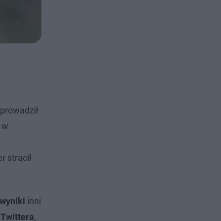
wprowadził
ę w
r stracił
 wyniki
inni
 Twittera
,