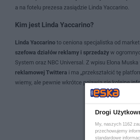
a na fotelu prezesa zasiądzie Linda Yaccarino.
Kim jest Linda Yaccarino?
Linda Yaccarino
to ceniona specjalistka od market
szefowa działów reklamy i sprzedaży
w ogromnych
System oraz NBC Universal. Z wpisu Elona Muska
reklamowej Twittera
i ma „przekształcić tę platfo
wiemy, ale pewnie wkrótce pojawią się kolejne inf
Drogi Użytkow
My, naszych 1162 zau
przechowujemy informa
standardowe informac