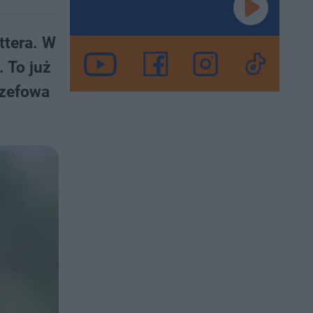
ttera. W
 To już
szefowa