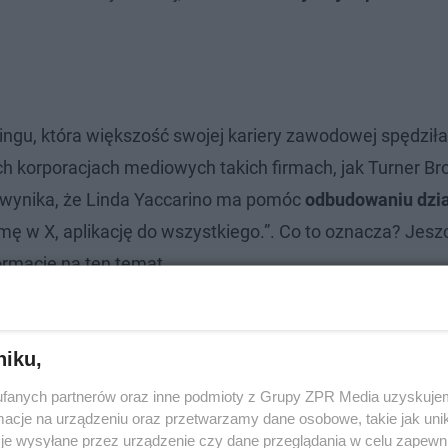
ingu, która większość swojej kariery zawodowej spędziła
 korporacjach mediowych takich firmach, jak Turner Br
 wynika, że Linda Yaccarino ma pomóc
odbudowaniu dzia
rmę w X, aplikację do wszystkiego.”. Co to oznacza? Jesz
ormacje na ten temat.
niku,
fanych partnerów oraz inne podmioty z Grupy ZPR Media uzyskujem
cje na urządzeniu oraz przetwarzamy dane osobowe, takie jak unika
je wysyłane przez urządzenie czy dane przeglądania w celu zapewn