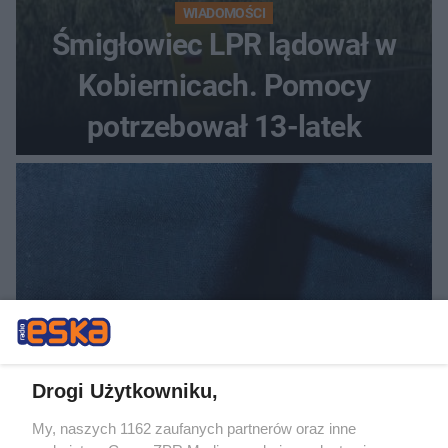
WIADOMOŚCI
Śmigłowiec LPR lądował w
Kobiernicach. Pomocy
potrzebował 13-latek
Drogi Użytkowniku,
My, naszych 1162 zaufanych partnerów oraz inne