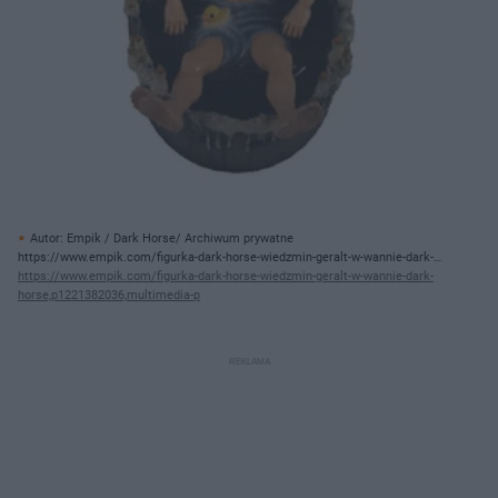
Autor: Empik / Dark Horse/ Archiwum prywatne
https://www.empik.com/figurka-dark-horse-wiedzmin-geralt-w-wannie-dark-
horse,p1221382036,multimedia-p
https://www.empik.com/figurka-dark-horse-wiedzmin-geralt-w-wannie-dark-
horse,p1221382036,multimedia-p