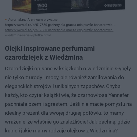
Autor: al.to/ Archiwum prywatne
https://www.al.to/p/517880-gadzety-dla-gracza-cdp-puzzle-bohaterowie-
wiedzmina-seria-2-plotka.html
https://www.al.to/p/517880-gadzety-dla-gracza-cdp-puzzle-bohaterowie-
wiedzmina-seria-2-plotka.html
Olejki inspirowane perfumami
czarodziejek z Wiedźmina
Czarodziejki opisane w książkach o wiedźminie słynęły
nie tylko z urody i mocy, ale również zamiłowania do
eleganckich strojów i unikalnych zapachów. Chyba
każdy, kto czytał książki wie, że czarnowłosa Yennefer
pachniała bzem i agrestem. Jeśli nie macie pomysłu na
idealny prezent dla swojej drugiej połówki, to mamy
wrażenie, że właśnie go znaleźliście! Jak pachną, gdzie
kupić i jakie mamy rodzaje olejków z Wiedźmina?