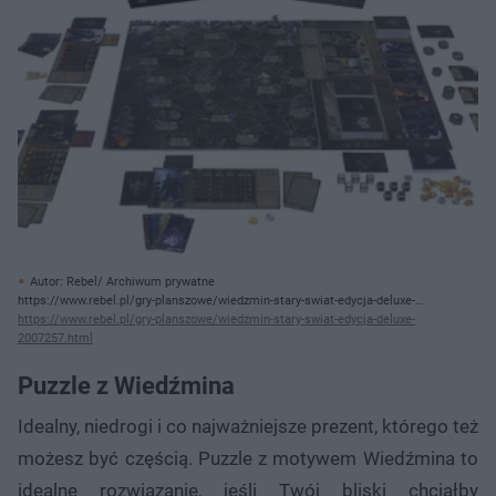
Autor: Rebel/ Archiwum prywatne
https://www.rebel.pl/gry-planszowe/wiedzmin-stary-swiat-edycja-deluxe-
2007257.html
https://www.rebel.pl/gry-planszowe/wiedzmin-stary-swiat-edycja-deluxe-
2007257.html
Puzzle z Wiedźmina
Idealny, niedrogi i co najważniejsze prezent, którego też
możesz być częścią. Puzzle z motywem Wiedźmina to
idealne rozwiązanie, jeśli Twój bliski chciałby