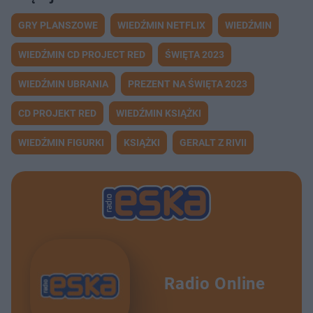
GRY PLANSZOWE
WIEDŹMIN NETFLIX
WIEDŹMIN
WIEDŹMIN CD PROJECT RED
ŚWIĘTA 2023
WIEDŹMIN UBRANIA
PREZENT NA ŚWIĘTA 2023
CD PROJEKT RED
WIEDŹMIN KSIĄŻKI
WIEDŹMIN FIGURKI
KSIĄŻKI
GERALT Z RIVII
Radio Online