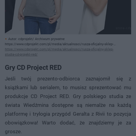
Autor: cdprojekt/ Archiwum prywatne
https://www.cdprojekt.com/pl/media/aktualnosci/rusza-oficjalny-sklep-
studia-cd-projekt-red/
https://www.cdprojekt.com/pl/media/aktualnosci/rusza-oficjalny-sklep-
studia-cd-projekt-red/
Gry CD Project RED
Jeśli twój prezento-odbiorca zaznajomił się z
książkami lub serialem, to musisz sprezentować mu
produkcje CD Project RED. Gry polskiego studia ze
świata Wiedźmina dostępne są niemalże na każdą
platformę i trylogia przygód Geralta z Rivii to pozycja
obowiązkowa! Warto dodać, że znajdziemy je za
grosze.