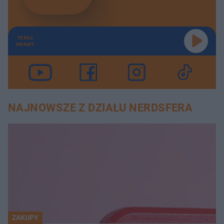
TERAZ
GRAMY
NAJNOWSZE Z DZIAŁU NERDSFERA
ZAKUPY