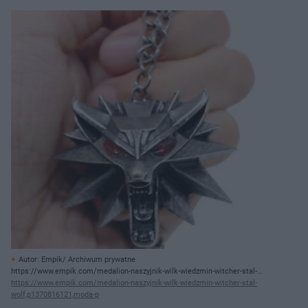
Autor: Empik/ Archiwum prywatne
https://www.empik.com/medalion-naszyjnik-wilk-wiedzmin-witcher-stal-
wolf,p1370816121,moda-p
https://www.empik.com/medalion-naszyjnik-wilk-wiedzmin-witcher-stal-
wolf,p1370816121,moda-p