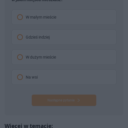
W małym mieście
Gdzieś indziej
W dużym mieście
Na wsi
Następne pytanie