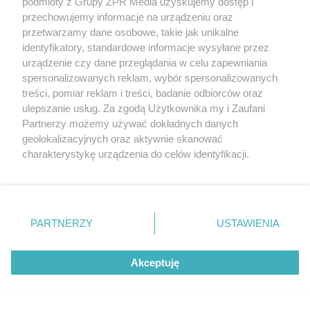
podmioty z Grupy ZPR Media uzyskujemy dostęp i
przechowujemy informacje na urządzeniu oraz
przetwarzamy dane osobowe, takie jak unikalne
Szukają Absolwentów Extra!
identyfikatory, standardowe informacje wysyłane przez
urządzenie czy dane przeglądania w celu zapewniania
spersonalizowanych reklam, wybór spersonalizowanych
treści, pomiar reklam i treści, badanie odbiorców oraz
ulepszanie usług. Za zgodą Użytkownika my i Zaufani
Partnerzy możemy używać dokładnych danych
geolokalizacyjnych oraz aktywnie skanować
charakterystykę urządzenia do celów identyfikacji.
Ponieważ cenimy Twoją prywatność, prosimy o zgodę na
korzystanie z tych technologii poprzez kliknięcie
„Akceptuję”. Zgoda jest dobrowolna i zawsze możesz ją
zmienić/wycofać klikając przycisk ustawień prywatności
PARTNERZY
USTAWIENIA
znajdujący się w lewym dolnym rogu strony
. Niektóre
rodzaje przetwarzania danych nie wymagają zgody
Akceptuję
użytkownika, ale masz prawo sprzeciwić się takiemu
przetwarzaniu. Preferencje będą miały zastosowanie tylko
na tej witrynie.
Szukają Absolwentów Extra!