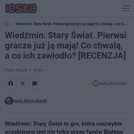
Wiedźmin: Stary Świat. Pierwsi gracze już ją mają! Co chwalą, a co ich
zawiodło? [RECENZJA]
Wiedźmin: Stary Świat. Pierwsi
gracze już ją mają! Co chwalą,
a co ich zawiodło? [RECENZJA]
2023-06-05
14:56
Dodaj do Google
Anna Maria Kurek
Wiedźmin: Stary Świat to gra, która niezwykle
oczekiwana jest nie tylko przez fanów Białego