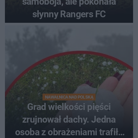
samobója, ale pokonała
słynny Rangers FC
NAWAŁNICA NAD POLSKĄ
Grad wielkości pięści
zrujnował dachy. Jedna
osoba z obrażeniami trafiła