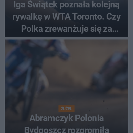
Iga Świątek poznała kolejną
rywalkę w WTA Toronto. Czy
Polka zrewanżuje się za
ostatnią porażkę?
ŻUŻEL
Abramczyk Polonia
Bydgoszcz rozgromiła