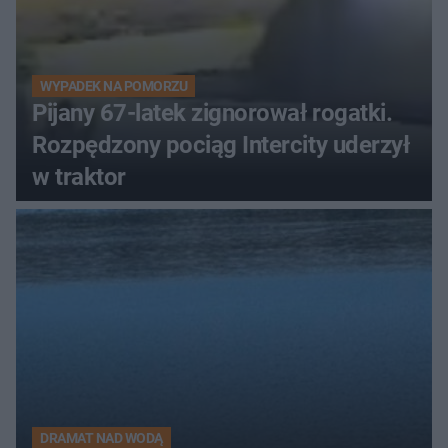
WYPADEK NA POMORZU
Pijany 67-latek zignorował rogatki.
Rozpędzony pociąg Intercity uderzył
w traktor
DRAMAT NAD WODĄ