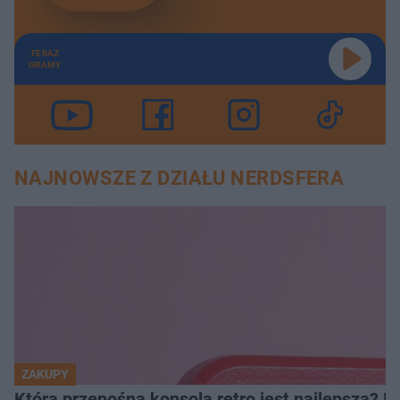
TERAZ
GRAMY
NAJNOWSZE Z DZIAŁU NERDSFERA
ZAKUPY
Która przenośna konsola retro jest najlepsza? 