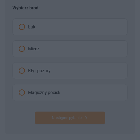
Wybierz broń:
Łuk
Miecz
Kły i pazury
Magiczny pocisk
Następne pytanie