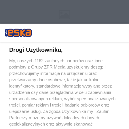
Drogi Użytkowniku,
My, naszych 1162 zaufanych partnerów oraz inne
Żaden utwór zamieszczony w serwisie nie może być powielany i
podmioty z Grupy ZPR Media uzyskujemy dostęp i
rozpowszechniany lub dalej rozpowszechniany w jakikolwiek sposób (w
tym także elektroniczny lub mechaniczny) na jakimkolwiek polu
przechowujemy informacje na urządzeniu oraz
eksploatacji w jakiejkolwiek formie, włącznie z umieszczaniem w
przetwarzamy dane osobowe, takie jak unikalne
Internecie bez pisemnej zgody właściciela praw. Jakiekolwiek użycie lub
identyfikatory, standardowe informacje wysyłane przez
wykorzystanie utworów w całości lub w części z naruszeniem prawa,
tzn. bez właściwej zgody, jest zabronione pod groźbą kary i może być
urządzenie czy dane przeglądania w celu zapewniania
ścigane prawnie.
spersonalizowanych reklam, wybór spersonalizowanych
treści, pomiar reklam i treści, badanie odbiorców oraz
ulepszanie usług. Za zgodą Użytkownika my i Zaufani
Partnerzy możemy używać dokładnych danych
geolokalizacyjnych oraz aktywnie skanować