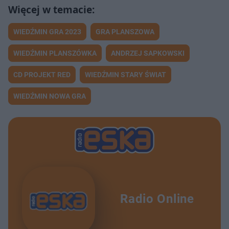
WIEDŹMIN GRA 2023
GRA PLANSZOWA
WIEDŹMIN PLANSZÓWKA
ANDRZEJ SAPKOWSKI
CD PROJEKT RED
WIEDŹMIN STARY ŚWIAT
WIEDŹMIN NOWA GRA
Radio Online