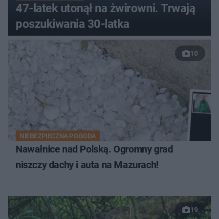
47-latek utonął na żwirowni. Trwają
poszukiwania 30-latka
10
NIEBEZPIECZNA POGODA
Nawałnice nad Polską. Ogromny grad
niszczy dachy i auta na Mazurach!
19