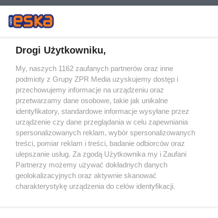
Drogi Użytkowniku,
My, naszych 1162 zaufanych partnerów oraz inne
Żaden utwór zamieszczony w serwisie nie może być powielany i
podmioty z Grupy ZPR Media uzyskujemy dostęp i
rozpowszechniany lub dalej rozpowszechniany w jakikolwiek sposób (w
tym także elektroniczny lub mechaniczny) na jakimkolwiek polu
przechowujemy informacje na urządzeniu oraz
eksploatacji w jakiejkolwiek formie, włącznie z umieszczaniem w
przetwarzamy dane osobowe, takie jak unikalne
Internecie bez pisemnej zgody właściciela praw. Jakiekolwiek użycie lub
identyfikatory, standardowe informacje wysyłane przez
wykorzystanie utworów w całości lub w części z naruszeniem prawa,
tzn. bez właściwej zgody, jest zabronione pod groźbą kary i może być
urządzenie czy dane przeglądania w celu zapewniania
ścigane prawnie.
spersonalizowanych reklam, wybór spersonalizowanych
treści, pomiar reklam i treści, badanie odbiorców oraz
ulepszanie usług. Za zgodą Użytkownika my i Zaufani
Partnerzy możemy używać dokładnych danych
geolokalizacyjnych oraz aktywnie skanować
charakterystykę urządzenia do celów identyfikacji.
Ponieważ cenimy Twoją prywatność, prosimy o zgodę na
O nas
korzystanie z tych technologii poprzez kliknięcie
Informacje prawne
„Akceptuję”. Zgoda jest dobrowolna i zawsze możesz ją