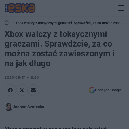
Xbox walczy z toksycznymi graczami. Sprawdźcie, za co można zostać
zawieszonym i na jak długo
Xbox walczy z toksycznymi
graczami. Sprawdźcie, za co
można zostać zawieszonym i
na jak długo
2023-08-17
9:26
Dodaj do Google
Joanna Szatecka
Xbox wprowadza nowy system ostrzeżeń