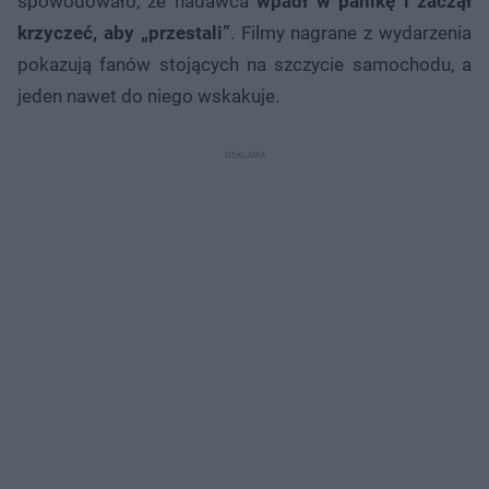
spowodowało, że nadawca
wpadł w panikę i zaczął
krzyczeć, aby „przestali”
. Filmy nagrane z wydarzenia
pokazują fanów stojących na szczycie samochodu, a
jeden nawet do niego wskakuje.