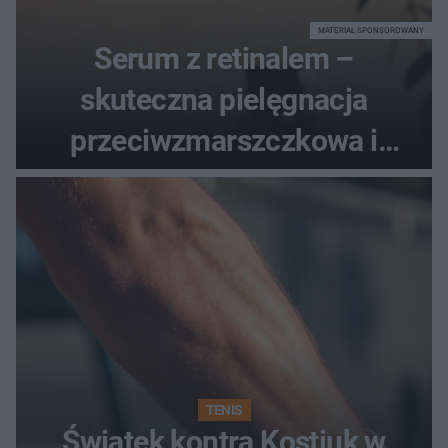
MATERIAŁ SPONSOROWANY
Serum z retinalem –
skuteczna pielęgnacja
przeciwzmarszczkowa i
regenerująca
TENIS
Świątek kontra Kostiuk w