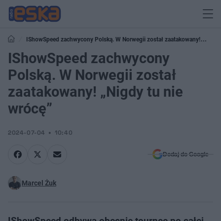
IShowSpeed zachwycony Polską. W Norwegii został zaatakowany!​​
„Nigdy tu nie wrócę”
IShowSpeed zachwycony
Polską. W Norwegii został
zaatakowany!​​ „Nigdy tu nie
wrócę”
2024-07-04
10:40
Dodaj do Google
Marcel Żuk
IShowSpeed ​​odbywa obecnie tournee po całej