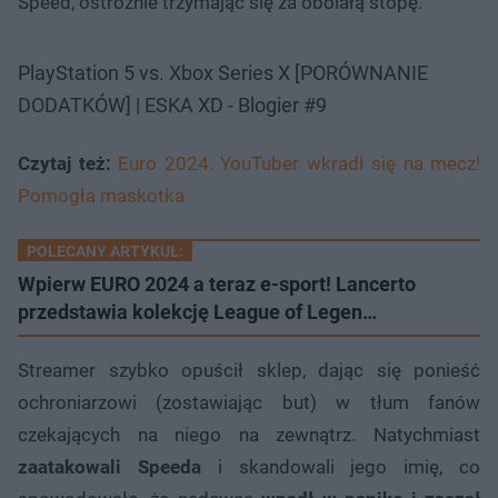
Speed, ostrożnie trzymając się za obolałą stopę.
PlayStation 5 vs. Xbox Series X [PORÓWNANIE
DODATKÓW] | ESKA XD - Blogier #9
Czytaj też:
Euro 2024. YouTuber wkradł się na mecz!
Pomogła maskotka
POLECANY ARTYKUŁ:
Wpierw EURO 2024 a teraz e-sport! Lancerto
przedstawia kolekcję League of Legen…
Streamer szybko opuścił sklep, dając się ponieść
ochroniarzowi (zostawiając but) w tłum fanów
czekających na niego na zewnątrz. Natychmiast
zaatakowali Speeda
i skandowali jego imię, co