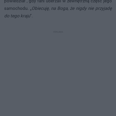
powiedział , gdy fani uderzali w zewnętrzną część jego
samochodu. „
Obiecuję, na Boga, że ​​nigdy nie przyjadę
do tego kraju
”.