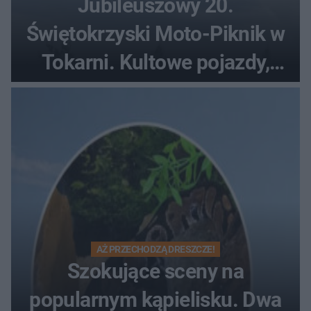
Jubileuszowy 20.
Świętokrzyski Moto-Piknik w
Tokarni. Kultowe pojazdy,
pokazy i muzyczna scena w
Muzeum Wsi Kieleckiej
AŻ PRZECHODZĄ DRESZCZE!
Szokujące sceny na
popularnym kąpielisku. Dwa