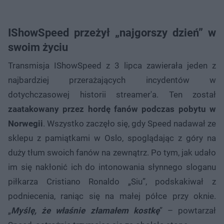
IShowSpeed przeżył „najgorszy dzień” w
swoim życiu
Transmisja IShowSpeed z 3 lipca zawierała jeden z
najbardziej przerażających incydentów w
dotychczasowej historii streamer'a. Ten został
zaatakowany przez hordę fanów podczas pobytu w
Norwegii
. Wszystko zaczęło się, gdy Speed ​​nadawał ze
sklepu z pamiątkami w Oslo, spoglądając z góry na
duży tłum swoich fanów na zewnątrz. Po tym, jak udało
im się nakłonić ich do intonowania słynnego sloganu
piłkarza Cristiano Ronaldo „Siu”, podskakiwał z
podniecenia, raniąc się na małej półce przy oknie.
„
Myślę, że właśnie złamałem kostkę
” – powtarzał