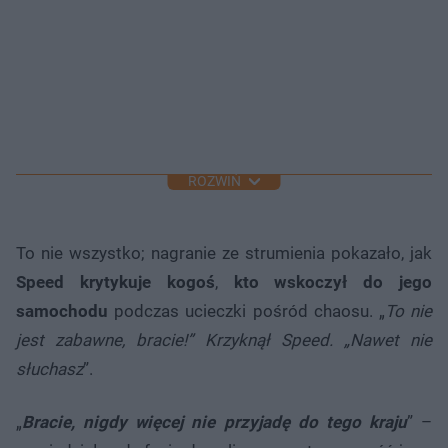
ROZWIŃ
To nie wszystko; nagranie ze strumienia pokazało, jak
Speed ​​krytykuje kogoś
,
kto wskoczył do jego
samochodu
podczas ucieczki pośród chaosu. „
To nie
jest zabawne, bracie!” Krzyknął Speed. „Nawet nie
słuchasz
”.
„
Bracie, nigdy więcej nie przyjadę do tego kraju
” –