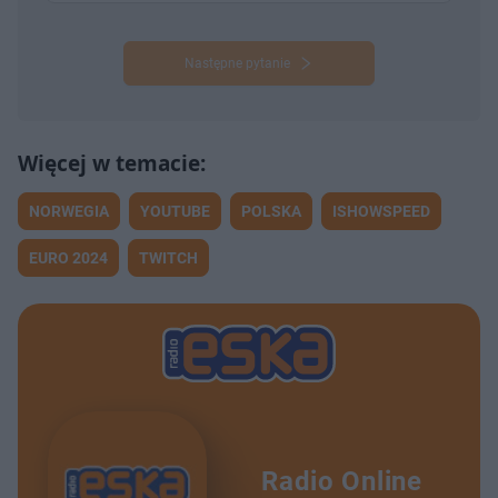
Następne pytanie
NORWEGIA
YOUTUBE
POLSKA
ISHOWSPEED
EURO 2024
TWITCH
Radio Online