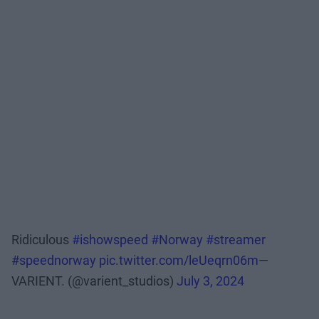
Ridiculous
#ishowspeed
#Norway
#streamer
#speednorway
pic.twitter.com/leUeqrn06m
—
VARIENT. (@varient_studios)
July 3, 2024