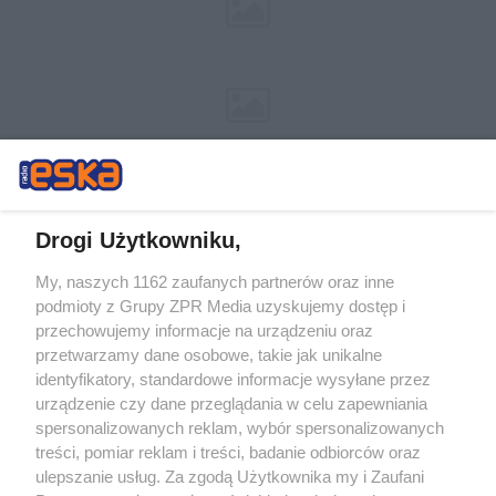
Drogi Użytkowniku,
My, naszych 1162 zaufanych partnerów oraz inne
Żaden utwór zamieszczony w serwisie nie może być powielany i
podmioty z Grupy ZPR Media uzyskujemy dostęp i
rozpowszechniany lub dalej rozpowszechniany w jakikolwiek sposób (w
tym także elektroniczny lub mechaniczny) na jakimkolwiek polu
przechowujemy informacje na urządzeniu oraz
eksploatacji w jakiejkolwiek formie, włącznie z umieszczaniem w
przetwarzamy dane osobowe, takie jak unikalne
Internecie bez pisemnej zgody właściciela praw. Jakiekolwiek użycie lub
identyfikatory, standardowe informacje wysyłane przez
wykorzystanie utworów w całości lub w części z naruszeniem prawa,
tzn. bez właściwej zgody, jest zabronione pod groźbą kary i może być
urządzenie czy dane przeglądania w celu zapewniania
ścigane prawnie.
spersonalizowanych reklam, wybór spersonalizowanych
treści, pomiar reklam i treści, badanie odbiorców oraz
ulepszanie usług. Za zgodą Użytkownika my i Zaufani