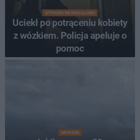
WYPADEK WE WROCŁAWIU
Uciekł po potrąceniu kobiety
z wózkiem. Policja apeluje o
pomoc
WEEKEND